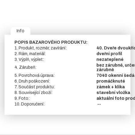
Info
POPIS BAZAROVÉHO PRODUKTU:
1. Produkt, rozměr, zavírání:
40. Dveře dvoukříd
2. Rám, materiál:
dveřní profil
3. Výplň, výplet:
nezateplené
bez zárubně, urče
4. Zárubeň:
zárubně
5. Povrchová úprava:
7040 okenní šedá
6. Druh poškození:
promáčknuté
7. Součást produktu:
zámek + klika
8. Související zboží:
stavební vložka
9. Foto:
aktuální foto pro
10. Doporučení:
--