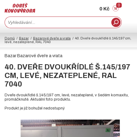
0
0 Kč
Domů
Bazar
Bazarové dveře a vrata
40. Dveře dvoukřídlé š.145/197 cm,
levé, nezateplené, RAL 7040
Bazar Bazarové dveře a vrata
40. DVEŘE DVOUKŘÍDLÉ Š.145/197
CM, LEVÉ, NEZATEPLENÉ, RAL
7040
Dveře dvoukřídlé š.145/197 cm, levé, nezateplené, v šedém komaxitu,
promáčknuté. Aktuální foto produktu.
Produkt je již bohužel nedostupný