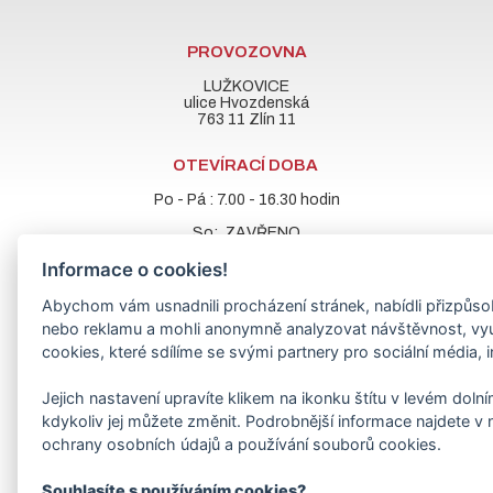
PROVOZOVNA
LUŽKOVICE
ulice Hvozdenská
763 11 Zlín 11
OTEVÍRACÍ DOBA
Po - Pá : 7.00 - 16.30 hodin
So: ZAVŘENO
Informace o cookies!
Abychom vám usnadnili procházení stránek, nabídli přizpůs
RYCHLÝ KONTAKT
nebo reklamu a mohli anonymně analyzovat návštěvnost, v
dobes@dobes.eu
cookies, které sdílíme se svými partnery pro sociální média, i
+420 577 902 696
+420 608 709 327
Jejich nastavení upravíte klikem na ikonku štítu v levém dol
+420 603 320 953
kdykoliv jej můžete změnit. Podrobnější informace najdete v
+420 734 571 699
ochrany osobních údajů a používání souborů cookies.
Souhlasíte s používáním cookies?