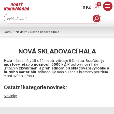
0
0 Kč
Domů
Novinky
Nová skladovací hala
NOVÁ SKLADOVACÍ HALA
Hala
má rozměry 15 x 54 metrů, výška je 6,3 metru. Součástí
je
mostový jeřáb o nosnosti 5000 kg
. Prostory nové haly
umožnily
zkvalitnění a přehlednost při skladování výrobků a
hutního materiálu.
Výhodou je manipulace s břemeny použitím
mostového jeřábu.
Ostatní kategorie novinek:
Novinky