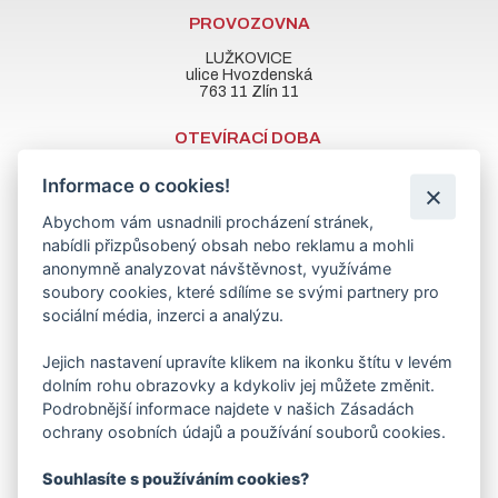
PROVOZOVNA
LUŽKOVICE
ulice Hvozdenská
763 11 Zlín 11
OTEVÍRACÍ DOBA
Po - Pá : 7.00 - 16.30 hodin
Informace o cookies!
So: ZAVŘENO
Abychom vám usnadnili procházení stránek,
nabídli přizpůsobený obsah nebo reklamu a mohli
anonymně analyzovat návštěvnost, využíváme
RYCHLÝ KONTAKT
soubory cookies, které sdílíme se svými partnery pro
sociální média, inzerci a analýzu.
dobes@dobes.eu
+420 577 902 696
Jejich nastavení upravíte klikem na ikonku štítu v levém
+420 608 709 327
dolním rohu obrazovky a kdykoliv jej můžete změnit.
+420 603 320 953
+420 734 571 699
Podrobnější informace najdete v našich Zásadách
ochrany osobních údajů a používání souborů cookies.
Souhlasíte s používáním cookies?