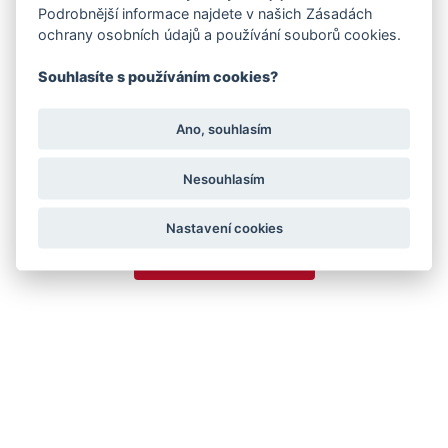
Podrobnější informace najdete v našich Zásadách
dobes@dobes.eu
ochrany osobních údajů a používání souborů cookies.
+420 577 902 696
+420 608 709 327
Souhlasíte s používáním cookies?
+420 603 320 953
+420 734 571 699
Ano, souhlasím
Nesouhlasím
Nastavení cookies
Vrácení zboží online