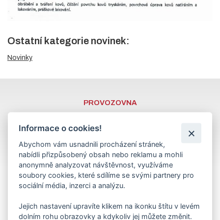
Ostatní kategorie novinek:
Novinky
PROVOZOVNA
LUŽKOVICE
ulice Hvozdenská
Informace o cookies!
763 11 Zlín 11
Abychom vám usnadnili procházení stránek,
OTEVÍRACÍ DOBA
nabídli přizpůsobený obsah nebo reklamu a mohli
anonymně analyzovat návštěvnost, využíváme
Po - Pá : 7.00 - 16.30 hodin
soubory cookies, které sdílíme se svými partnery pro
So: ZAVŘENO
sociální média, inzerci a analýzu.
Jejich nastavení upravíte klikem na ikonku štítu v levém
dolním rohu obrazovky a kdykoliv jej můžete změnit.
RYCHLÝ KONTAKT