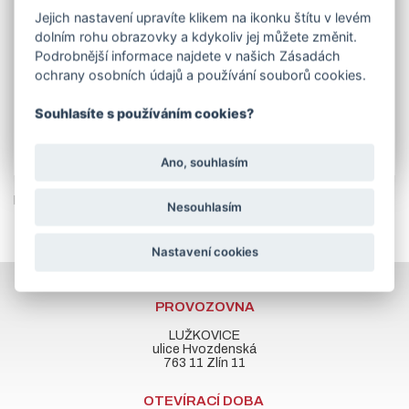
PODHRABOVÝCH DESEK JE NUTNO ZAJISTIT
Jejich nastavení upravíte klikem na ikonku štítu v levém
MINIMÁLNĚ 2 PRACOVNÍKY, NEBO
dolním rohu obrazovky a kdykoliv jej můžete změnit.
VYSOKOZDVIŽNÝ VOZÍK.
Podrobnější informace najdete v našich Zásadách
RÁDI BYCHOM INFORMOVALI NAŠE ZÁKAZNÍKY ZE
ochrany osobních údajů a používání souborů cookies.
ZLÍNA A OKOLÍ, ŽE VYUŽÍVÁME SLUŽEB
PŘEPRAVCE, KTERÝ DISPONUJE VOZIDLEM S
HYDRAULICKOU RUKOU. NA VYKLÁDKU NEMUSÍTE
Souhlasíte s používáním cookies?
ZAJIŠŤOVAT PRACOVNÍKY ANI VYSOKOZDVIŽNÝ
VOZÍK.
Ano, souhlasím
Produkt se nachází i v následujících kategoriích
Nesouhlasím
Nastavení cookies
PROVOZOVNA
LUŽKOVICE
ulice Hvozdenská
763 11 Zlín 11
OTEVÍRACÍ DOBA