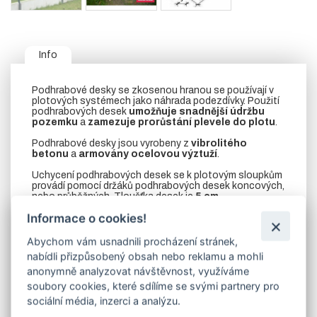
Info
Podhrabové desky se zkosenou hranou se používají v
plotových systémech jako náhrada podezdívky. Použití
podhrabových desek
umožňuje snadnější údržbu
pozemku
a
zamezuje prorůstání plevele do plotu
.
Podhrabové desky jsou vyrobeny z
vibrolitého
betonu
a
armovány ocelovou výztuží
.
Uchycení podhrabových desek se k plotovým sloupkům
provádí pomocí držáků podhrabových desek koncových,
nebo průběžných. Tloušťka desek je
5 cm
.
Informace o cookies!
Váhy podhrabových desek:
200/20/5 - 44 kg
,
250/20/5
- 55 kg
,
295/20/5 - 64 kg
.
Abychom vám usnadnili procházení stránek,
Délku podhrabové desky si vyberte v objednávací
nabídli přizpůsobený obsah nebo reklamu a mohli
tabulce e-shopu. Desky o délce
250 cm
jsou vhodné
anonymně analyzovat návštěvnost, využíváme
pro užití v kombinaci s plotovými panely.
soubory cookies, které sdílíme se svými partnery pro
VZHLEDEM K VÁZE PODHRABOVÝCH DESEK JE
sociální média, inzerci a analýzu.
CENA ZA DOPRAVU SJEDNÁNA INDIVIDUÁLNĚ DLE
MNOŽSTVÍ A LOKALITY DORUČENÍ. NA VYKLÁDKU