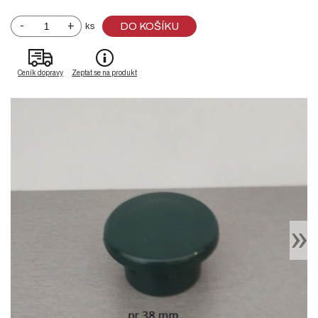
-
+
DO KOŠÍKU
ks
Ceník dopravy
Zeptat se na produkt