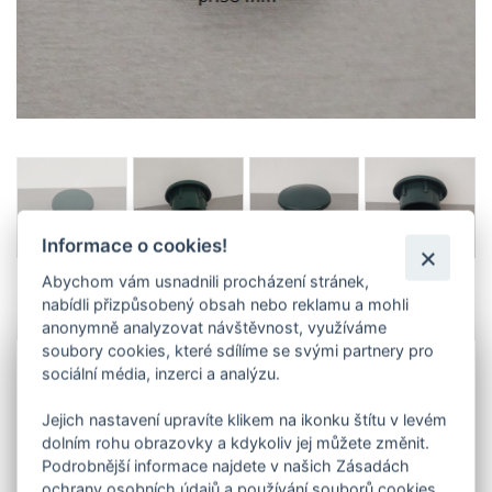
Informace o cookies!
Abychom vám usnadnili procházení stránek,
nabídli přizpůsobený obsah nebo reklamu a mohli
anonymně analyzovat návštěvnost, využíváme
Info
soubory cookies, které sdílíme se svými partnery pro
sociální média, inzerci a analýzu.
Do vyprodání zásob.
Čepička na zavíčkování kulatých sloupků.
Jejich nastavení upravíte klikem na ikonku štítu v levém
dolním rohu obrazovky a kdykoliv jej můžete změnit.
Narážecí vnitřní, pr.38 nebo 48 mm, barva zelená.
V tabulce vyberte průměr sloupku
.
Podrobnější informace najdete v našich Zásadách
ochrany osobních údajů a používání souborů cookies.