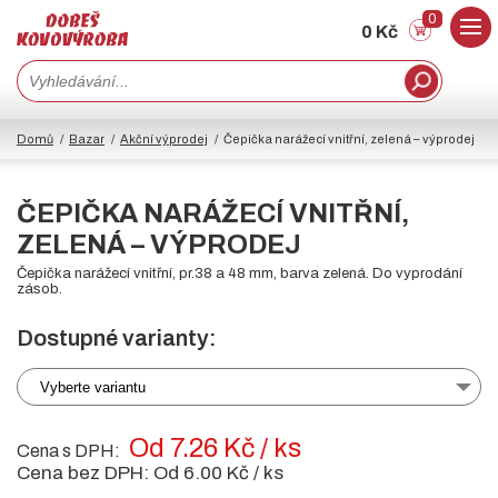
0
0 Kč
Domů
Bazar
Akční výprodej
Čepička narážecí vnitřní, zelená – výprodej
ČEPIČKA NARÁŽECÍ VNITŘNÍ,
ZELENÁ – VÝPRODEJ
Čepička narážecí vnitřní, pr.38 a 48 mm, barva zelená. Do vyprodání
zásob.
Dostupné varianty:
Vyberte variantu
Od 7.26 Kč / ks
Cena s DPH:
Cena bez DPH:
Od 6.00 Kč / ks