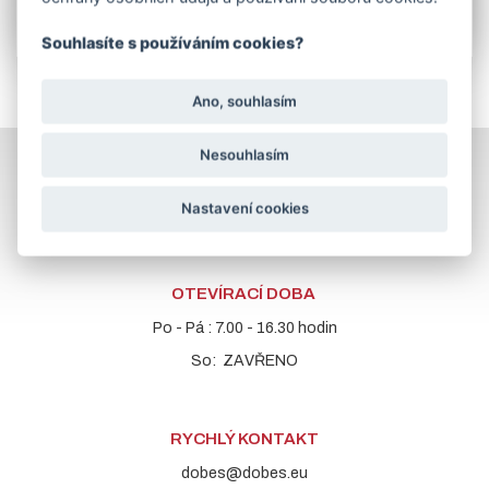
Souhlasíte s používáním cookies?
Ano, souhlasím
Nesouhlasím
PROVOZOVNA
Nastavení cookies
LUŽKOVICE
ulice Hvozdenská
763 11 Zlín 11
OTEVÍRACÍ DOBA
Po - Pá : 7.00 - 16.30 hodin
So: ZAVŘENO
RYCHLÝ KONTAKT
dobes@dobes.eu