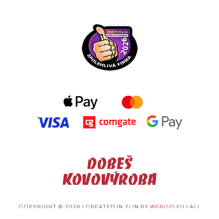
COPYRIGHT © 2026 | CREATED IN ZLIN BY
WEBOO.EU
| ALL
RIGHTS RESERVED.