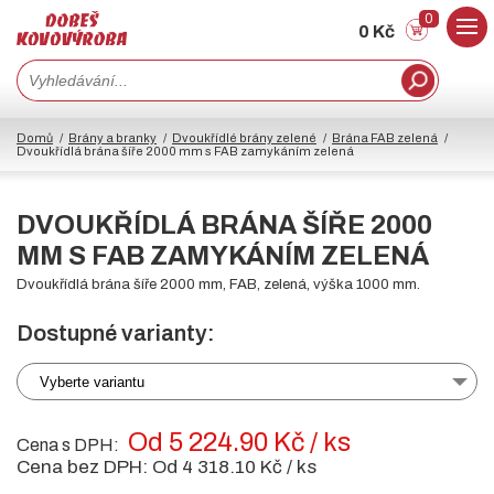
0
0 Kč
Domů
Brány a branky
Dvoukřídlé brány zelené
Brána FAB zelená
Dvoukřídlá brána šíře 2000 mm s FAB zamykáním zelená
DVOUKŘÍDLÁ BRÁNA ŠÍŘE 2000
MM S FAB ZAMYKÁNÍM ZELENÁ
Dvoukřídlá brána šíře 2000 mm, FAB, zelená, výška 1000 mm.
Dostupné varianty:
Vyberte variantu
Od 5 224.90 Kč / ks
Cena s DPH:
Cena bez DPH:
Od 4 318.10 Kč / ks