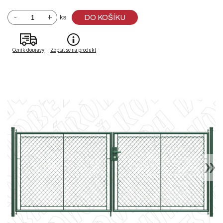
-
+
DO KOŠÍKU
ks
Ceník dopravy
Zeptat se na produkt