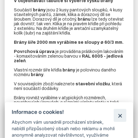
V objednávací tabulce si vyberte výšku brány
Součástí
brány
jsou 2 kusy pantových sloupků, 4 kusy
stavitelných pantů, zámek, klika a dorazový díl se
šroubem. Dorazový díl je otočný,
bránu
lze tedy otevírat
jak dovnitř, tak ven. Klika je na pravém křídle při pohledu
z exteriéru. Na druhém křídle je aretační uzamykatelný
kolík (šubr) na zajištění křídla.
Brány šíře 2000 mm
vyrábíme se sloupy
ø 60/3 mm.
Povrchová úprava
je prováděna práškovým lakováním
- komaxitováním zelenou barvou v
RAL
6005 - jedlová
zeleň
.
Vlastní rozměr šíře křídla
brány
je polovinou daného
rozměru
brány
.
V souvisejícím zboží naleznete
stavební vložku
, která
není součástí dodávky.
Brány rovněž vyrábíme v atypických rozměrech,
povrchových úpravách, s různými výplety pletiv a také
jako sestavy společné s jednokřídlými brankami.
Informace o cookies!
Abychom vám usnadnili procházení stránek,
Upozorňujeme zákazníky, aby zboží zabalené ve
nabídli přizpůsobený obsah nebo reklamu a mohli
fólii a obalech nevystavovali dešti, může dojít k
anonymně analyzovat návštěvnost, využíváme
poškození nátěrového systému!!