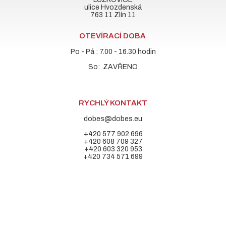
ulice Hvozdenská
763 11 Zlín 11
OTEVÍRACÍ DOBA
Po - Pá : 7.00 - 16.30 hodin
So: ZAVŘENO
RYCHLÝ KONTAKT
dobes@dobes.eu
+420 577 902 696
+420 608 709 327
+420 603 320 953
+420 734 571 699