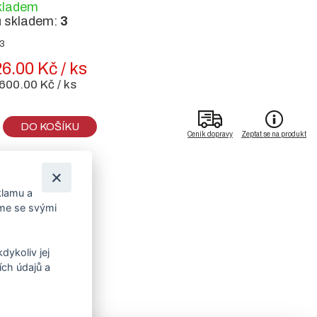
kladem
ů skladem:
3
23
6.00 Kč / ks
600.00 Kč / ks
DO KOŠÍKU
Ceník dopravy
Zeptat se na produkt
klamu a
íme se svými
dykoliv jej
ch údajů a