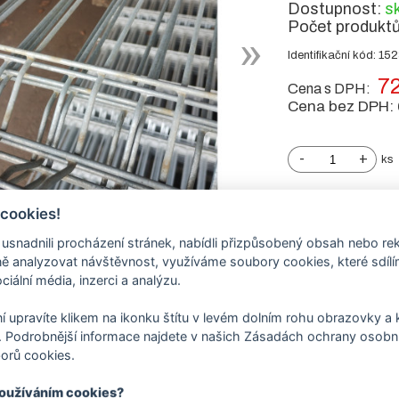
Dostupnost:
s
Počet produkt
Identifikační kód: 15
72
Cena s DPH:
Cena bez DPH:
-
+
ks
 cookies!
nadnili procházení stránek, nabídli přizpůsobený obsah nebo re
 analyzovat návštěvnost, využíváme soubory cookies, které sdíl
ciální média, inzerci a analýzu.
í upravíte klikem na ikonku štítu v levém dolním rohu obrazovky a k
 Podrobnější informace najdete v našich Zásadách ochrany osobní
orů cookies.
používáním cookies?