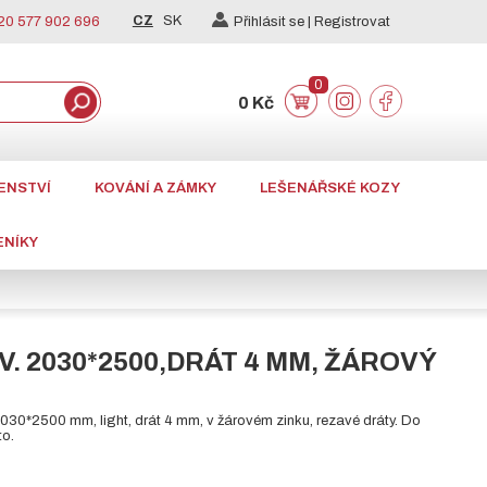
CZ
SK
0 577 902 696
Přihlásit se |
Registrovat
0
0 Kč
ENSTVÍ
KOVÁNÍ A ZÁMKY
LEŠENÁŘSKÉ KOZY
ENÍKY
V. 2030*2500,DRÁT 4 MM, ŽÁROVÝ
2030*2500 mm, light, drát 4 mm, v žárovém zinku, rezavé dráty. Do
to.