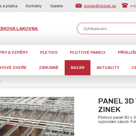
dobes@dobes.eu
+42
 a platba
Kontakty
Galerie
ÁŠKOVÁ LAKOVNA
PKY A VZPĚRY
PLETIVO
PLOTOVÉ PANELY
PŘÍSLUŠ
CHOVÉ DVEŘE
ZÁRUBNĚ
BAZAR
AKTUALITY
C
k
PANEL 3D 
ZINEK
Plotový panel 3D v. 
vyprodání zásob. Fo