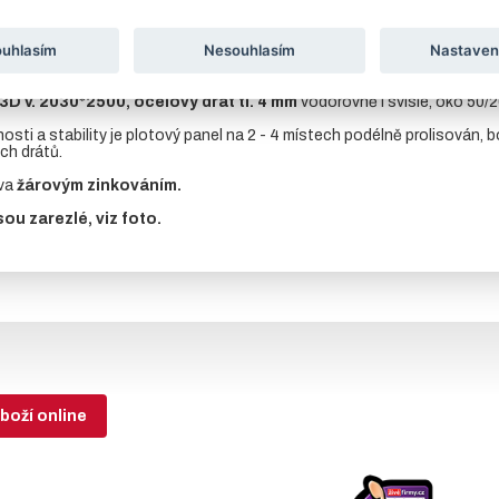
tu
ouhlasím
Nesouhlasím
Nastaven
zásob.
3D v. 2030*2500, ocelový drát tl. 4 mm
vodorovně i svisle, oko 50/
osti a stability je plotový panel na 2 - 4 místech podélně prolisován, b
ch drátů.
ava
žárovým zinkováním.
sou zarezlé, viz foto.
boží online