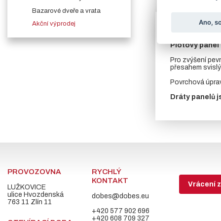
Více o produk
Bazarové dveře a vrata
Ano, s
Akční výprodej
Do vyprodání 
Plotový panel 
Pro zvýšení pevn
přesahem svislý
Povrchová úpr
Dráty panelů j
PROVOZOVNA
RYCHLÝ
KONTAKT
Vrácení z
LUŽKOVICE
ulice Hvozdenská
dobes@dobes.eu
763 11 Zlín 11
+420 577 902 696
+420 608 709 327