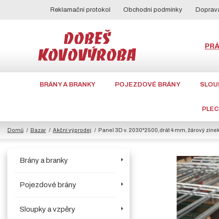
Reklamační protokol
Obchodní podmínky
Doprava
PR
BRÁNY A BRANKY
POJEZDOVÉ BRÁNY
SLOU
PLE
Domů
Bazar
Akční výprodej
Panel 3D v. 2030*2500,drát 4 mm, žárový zine
Brány a branky
Pojezdové brány
Sloupky a vzpěry