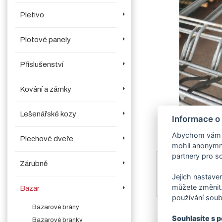
Pletivo
Plotové panely
Příslušenství
Kování a zámky
Lešenářské kozy
Informace o
Abychom vám us
Plechové dveře
mohli anonymně
partnery pro so
Zárubně
Jejich nastaven
můžete změnit.
Bazar
používání soub
Bazarové brány
Souhlasíte s 
Bazarové branky