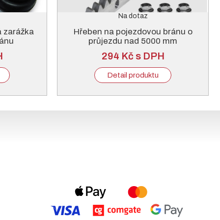
Na dotaz
á zarážka
Hřeben na pojezdovou bránu o
ránu
průjezdu nad 5000 mm
H
294 Kč s DPH
Detail produktu