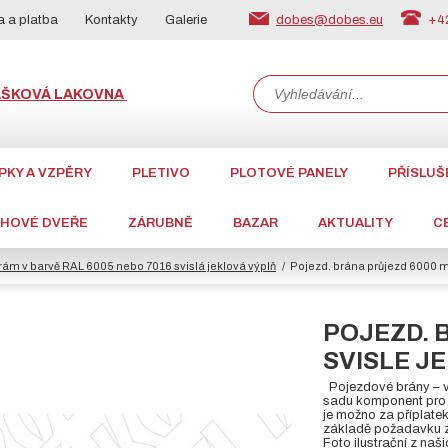
dobes@dobes.eu
+42
 a platba
Kontakty
Galerie
ÁŠKOVÁ LAKOVNA
PKY A VZPĚRY
PLETIVO
PLOTOVÉ PANELY
PŘÍSLUŠ
CHOVÉ DVEŘE
ZÁRUBNĚ
BAZAR
AKTUALITY
C
rám v barvě RAL 6005 nebo 7016 svislá jeklová výplň
Pojezd. brána průjezd 6000 mm
POJEZD. 
SVISLE JE
Pojezdové brány – vý
sadu komponent pro p
je možno za příplate
základě požadavku z
Foto ilustrační z naši