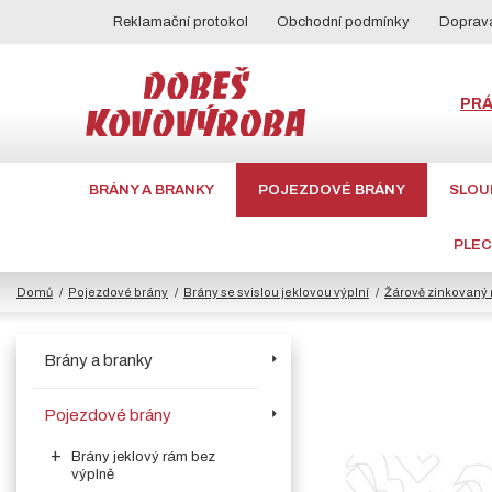
Reklamační protokol
Obchodní podmínky
Doprava
PR
BRÁNY A BRANKY
POJEZDOVÉ BRÁNY
SLOU
PLE
Domů
Pojezdové brány
Brány se svislou jeklovou výplní
Žárově zinkovaný 
Brány a branky
Pojezdové brány
Brány jeklový rám bez
výplně