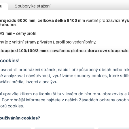
tu
Soubory ke stažení
 průjezdu 6000 mm, celková délka 8400 mm
včetně protizávaží.
Výš
 tabulce.
0/3 mm
– černý profil.
ny je z vnitřní strany přivařen L profil pro vedení brány.
sloup
jekl 100/100/3 mm
s navařenou plotnou,
dorazový sloup
nale
evařený
jekl
20/20 mm.
 cookies!
nt pro pojezdovou bránu
není součástí ceny brány, naleznete
v so
nadnili procházení stránek, nabídli přizpůsobený obsah nebo re
 analyzovat návštěvnost, využíváme soubory cookies, které sdíl
hanismus:
není součástí, bránu lze ovládat pomocí pohonu nebo ručně
 případě ručně vedené brány možnost zamykání visacím zámkem.
ciální média, inzerci a analýzu.
ava: žárový zinek + RAL 6005
– jedlová zeleň,
RAL 7016
– antracit
í upravíte klikem na ikonku štítu v levém dolním rohu obrazovky a k
dnávací tabulce:
 Podrobnější informace najdete v našich Zásadách ochrany osobní
ca 4 – 6 týdnů.
Technické detaily pro výrobu brány jsou vždy př
orů cookies.
používáním cookies?