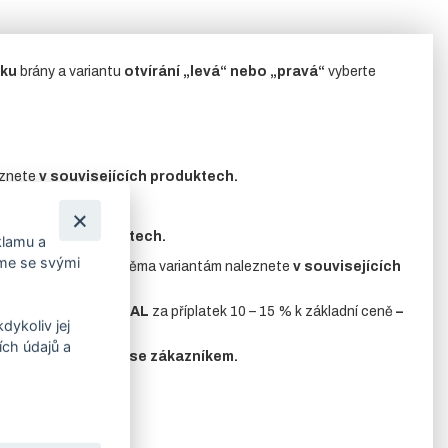
ku
brány a variantu
otvírání „levá“ nebo „pravá“
vyberte
znete
v souvisejících produktech.
uvisejících produktech.
klamu a
íme se svými
.
Příslušenství
k oběma variantám naleznete
v souvisejících
ová šedá nebo
jiná RAL
za příplatek 10 – 15 % k základní ceně
–
dykoliv jej
ch údajů a
edem konzultovány se zákazníkem.