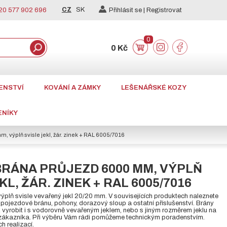
CZ
SK
0 577 902 696
Přihlásit se |
Registrovat
0
0 Kč
ENSTVÍ
KOVÁNÍ A ZÁMKY
LEŠENÁŘSKÉ KOZY
ENÍKY
, výplň svisle jekl, žár. zinek + RAL 6005/7016
BRÁNA PRŮJEZD 6000 MM, VÝPLŇ
KL, ŽÁR. ZINEK + RAL 6005/7016
plň svisle vevařený jekl 20/20 mm. V souvisejících produktech naleznete
ojezdové bránu, pohony, dorazový sloup a ostatní příslušenství. Brány
k vyrobit i s vodorovně vevařeným jeklem, nebo s jiným rozměrem jeklu na
ákazníka. Při výběru Vám rádi pomůžeme technickým poradenstvím.
ch realizací.