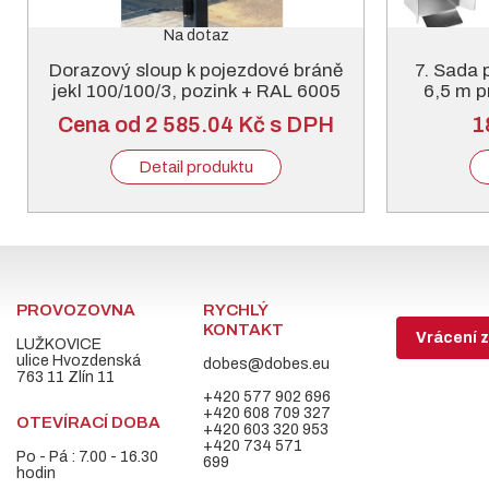
Na dotaz
Dorazový sloup k pojezdové bráně
7. Sada 
jekl 100/100/3, pozink + RAL 6005
6,5 m p
nebo 7016
Cena od 2 585.04 Kč s DPH
1
Detail produktu
PROVOZOVNA
RYCHLÝ
KONTAKT
Vrácení z
LUŽKOVICE
ulice Hvozdenská
dobes@dobes.eu
763 11 Zlín 11
+420 577 902 696
+420 608 709 327
OTEVÍRACÍ DOBA
+420 603 320 953
+420 734 571
Po - Pá : 7.00 - 16.30
699
hodin