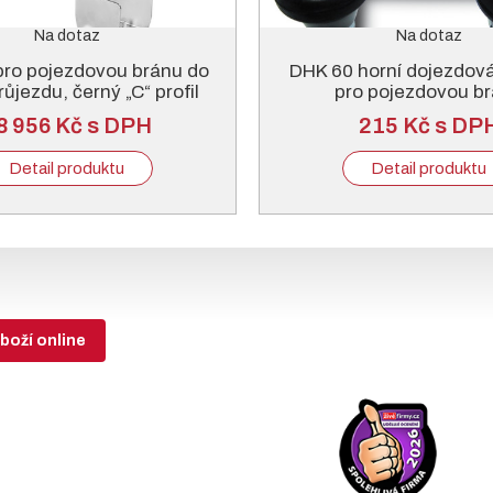
Na dotaz
Na dotaz
pro pojezdovou bránu do
DHK 60 horní dojezdov
růjezdu, černý „C“ profil
pro pojezdovou b
8 956 Kč s DPH
215 Kč s DP
Detail produktu
Detail produktu
boží online