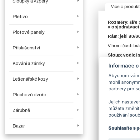
Sloupky a vzpěry
Více o produk
Pletivo
Rozměry:
šíře
v objednávací
Plotové panely
Rám:
jekl 80/6
V horní části brá
Příslušenství
Sloup:
vodící 
Kování a zámky
Výplň:
svisle
v
Informace o
Sada kompone
Abychom vám us
Lešenářské kozy
mohli anonymně
Zavírací mec
produktech.
V
partnery pro so
Plechové dveře
Povrchová úpr
Jejich nastaven
vyberte v obje
můžete změnit.
Zárubně
Dostupnost:
c
používání soub
Bazar
Souhlasíte s 