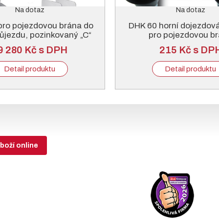
Na dotaz
Na dotaz
pro pojezdovou brána do
DHK 60 horní dojezdov
ůjezdu, pozinkovaný „C“
pro pojezdovou b
profil
9 280 Kč s DPH
215 Kč s DP
Detail produktu
Detail produktu
boží online