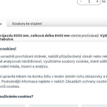
-
+
ks
tu
Soubory ke stažení
růjezdu 6000 mm, celková délka 8400 mm
včetně protizávaží.
Výš
 tabulce.
0/3 mm
– pozinkovaný profil DX 51D.
 cookies!
ny je z vnitřní strany přivařen L profil pro vedení brány.
nadnili procházení stránek, nabídli přizpůsobený obsah nebo re
sloup
jekl 100/100/3 mm s navařenou plotnou,
dorazový sloup
nalez
 analyzovat návštěvnost, využíváme soubory cookies, které sdíl
ciální média, inzerci a analýzu.
D.
V objednávací tabulce
vyberte variantu
horního zakončení
bez př
nt pro pojezdovou bránu
není součástí ceny brány, naleznete
v so
í upravíte klikem na ikonku štítu v levém dolním rohu obrazovky a k
 Podrobnější informace najdete v našich Zásadách ochrany osobní
hanismus:
není součástí, bránu lze ovládat pomocí pohonu nebo ručně
 případě ručně vedené brány možnost zamykání visacím zámkem.
orů cookies.
rava: RAL 6005
– jedlová zeleň,
RAL 7016
– antracitová šedá nebo
j
používáním cookies?
 tabulce.
ca 4 – 6 týdnů.
Technické detaily pro výrobu brány jsou vždy př