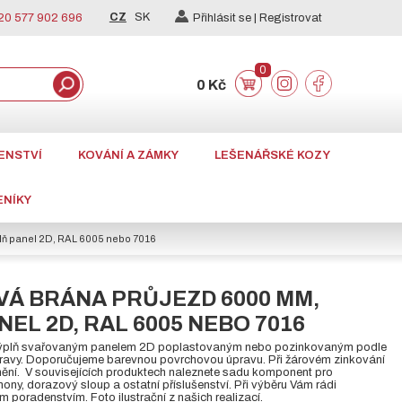
CZ
SK
0 577 902 696
Přihlásit se |
Registrovat
0
0 Kč
ENSTVÍ
KOVÁNÍ A ZÁMKY
LEŠENÁŘSKÉ KOZY
ENÍKY
lň panel 2D, RAL 6005 nebo 7016
Á BRÁNA PRŮJEZD 6000 MM,
EL 2D, RAL 6005 NEBO 7016
výplň svařovaným panelem 2D poplastovaným nebo pozinkovaným podle
ravy. Doporučujeme barevnou povrchovou úpravu. Při žárovém zinkování
lnění. V souvisejících produktech naleznete sadu komponent pro
ony, dorazový sloup a ostatní příslušenství. Při výběru Vám rádi
poradenstvím. Foto ilustrační z našich realizací.