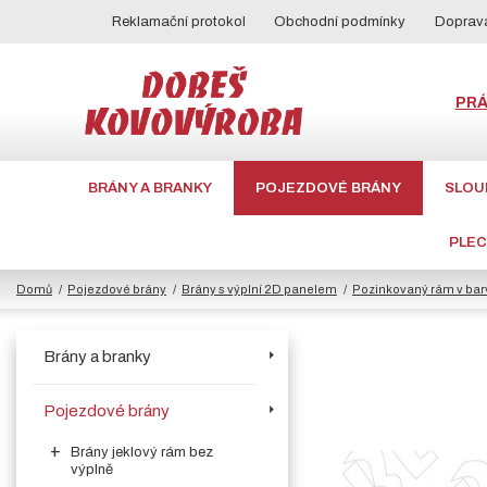
Reklamační protokol
Obchodní podmínky
Doprava
PR
BRÁNY A BRANKY
POJEZDOVÉ BRÁNY
SLOU
PLE
Domů
Pojezdové brány
Brány s výplní 2D panelem
Pozinkovaný rám v bar
Brány a branky
Pojezdové brány
Brány jeklový rám bez
výplně