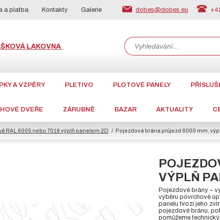
dobes@dobes.eu
+42
 a platba
Kontakty
Galerie
ÁŠKOVÁ LAKOVNA
PKY A VZPĚRY
PLETIVO
PLOTOVÉ PANELY
PŘÍSLUŠ
CHOVÉ DVEŘE
ZÁRUBNĚ
BAZAR
AKTUALITY
C
vě RAL 6005 nebo 7016 výplň panelem 2D
Pojezdová brána průjezd 6000 mm, výp
POJEZDOV
VÝPLŇ PAN
Pojezdové brány – 
výběru povrchové úp
panelu hrozí jeho zv
pojezdové bránu, poh
pomůžeme technickým 