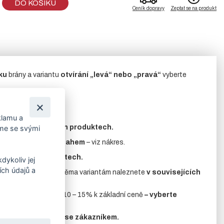
DO KOŠÍKU
Ceník dopravy
Zeptat se na produkt
ku
brány a variantu
otvírání „levá“ nebo „pravá“
vyberte
klamu a
nete
v souvisejících produktech.
íme se svými
esahu, nebo s přesahem
– viz nákres.
uvisejících produktech.
dykoliv jej
ch údajů a
.
Příslušenství
k oběma variantám naleznete
v souvisejících
iná RAL
za příplatek 10 – 15% k základní ceně
– vyberte
edem konzultovány se zákazníkem.