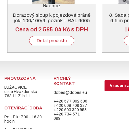
Na dotaz
Dorazový sloup k pojezdové bráně
8. Sada 
jekl 100/100/3, pozink + RAL 6005
6,5 m pr
nebo 7016
Cena od 2 585.04 Kč s DPH
1
Detail produktu
PROVOZOVNA
RYCHLÝ
KONTAKT
Vrácení z
LUŽKOVICE
ulice Hvozdenská
dobes@dobes.eu
763 11 Zlín 11
+420 577 902 696
+420 608 709 327
OTEVÍRACÍ DOBA
+420 603 320 953
+420 734 571
Po - Pá : 7.00 - 16.30
699
hodin