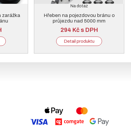
Na dotaz
á zarážka
Hřeben na pojezdovou bránu o
ránu
průjezdu nad 5000 mm
H
294 Kč s DPH
Detail produktu