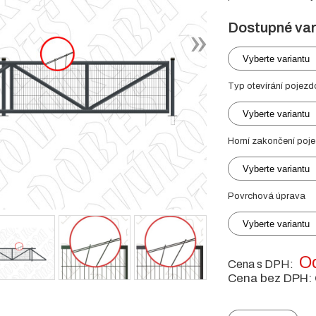
Dostupné var
Vyberte variantu
Typ otevírání pojezd
Vyberte variantu
Horní zakončení poj
Vyberte variantu
Povrchová úprava
Vyberte variantu
Od
Cena s DPH:
Cena bez DPH: