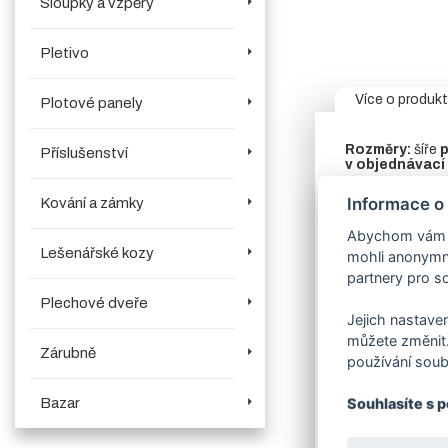
Sloupky a vzpěry
Pletivo
Více o produk
Plotové panely
Rozměry:
šíře
p
Příslušenství
v objednávací
Rám:
jekl 80/6
Informace o
Kování a zámky
V horní části brá
Abychom vám us
Lešenářské kozy
Sloup:
vodící 
mohli anonymně
partnery pro so
Výplň:
panel 2
Plechové dveře
Sada kompone
Jejich nastaven
můžete změnit.
Zavírací mec
Zárubně
produktech.
V
používání soub
Povrchová úp
Bazar
Souhlasíte s 
v objednávací
Dostupnost:
c