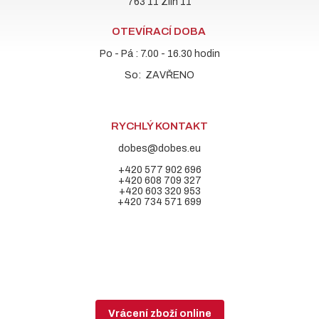
763 11 Zlín 11
OTEVÍRACÍ DOBA
Po - Pá : 7.00 - 16.30 hodin
So: ZAVŘENO
RYCHLÝ KONTAKT
dobes@dobes.eu
+420 577 902 696
+420 608 709 327
+420 603 320 953
+420 734 571 699
Vrácení zboží online