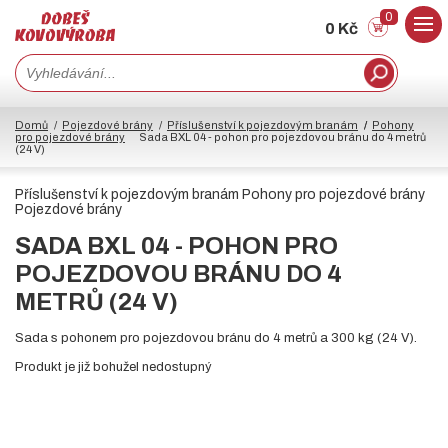
0
0 Kč
Domů
Pojezdové brány
Příslušenství k pojezdovým branám
Pohony
pro pojezdové brány
Sada BXL 04 - pohon pro pojezdovou bránu do 4 metrů
(24 V)
Příslušenství k pojezdovým branám Pohony pro pojezdové brány
Pojezdové brány
SADA BXL 04 - POHON PRO
POJEZDOVOU BRÁNU DO 4
METRŮ (24 V)
Sada s pohonem pro pojezdovou bránu do 4 metrů a 300 kg (24 V).
Produkt je již bohužel nedostupný