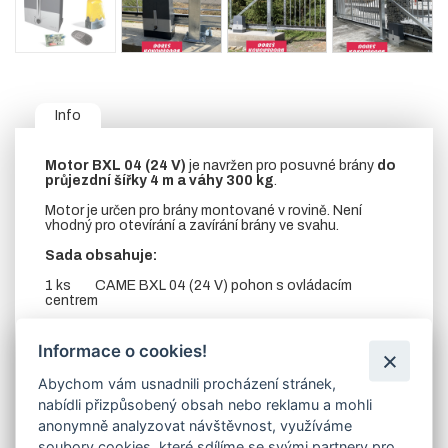
Info
Motor BXL 04 (24 V)
je navržen pro posuvné brány
do
průjezdní šířky 4 m a váhy 300 kg
.
Motor je určen pro brány montované v rovině. Není
vhodný pro otevírání a zavírání brány ve svahu.
Sada obsahuje:
1 ks CAME BXL 04 (24 V) pohon s ovládacím
centrem
1 ks AF43S přijímač (433 MHz)
Informace o cookies!
1 ks TOP-A33N anténa (433 MHz)
Abychom vám usnadnili procházení stránek,
1 ks AT04 EV dálkový ovladač čtyřkanálový (433
nabídli přizpůsobený obsah nebo reklamu a mohli
MHz)
anonymně analyzovat návštěvnost, využíváme
1 ks DIR 10 bezpečnostní fotobuňky (dosah 10 m)
soubory cookies, které sdílíme se svými partnery pro