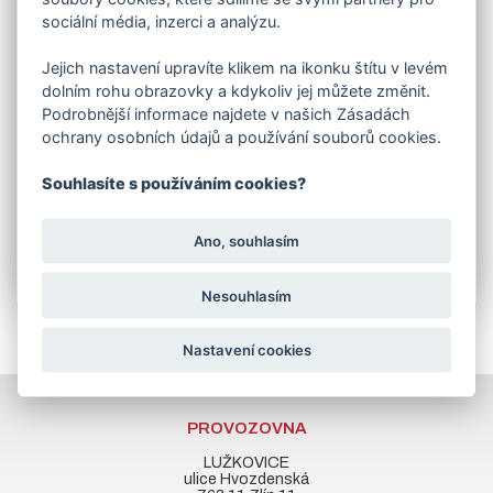
sociální média, inzerci a analýzu.
1 ks KLED24 bezpečnostní maják 24 V LED
Jako bonus od nás obdržíte 1x podstavec pod motor a
Jejich nastavení upravíte klikem na ikonku štítu v levém
1 pár plechových držáků čidel.
dolním rohu obrazovky a kdykoliv jej můžete změnit.
V souvisejících produktech naleznete:
Podrobnější informace najdete v našich Zásadách
ochrany osobních údajů a používání souborů cookies.
-
HR100.NO
hřeben
nylonový
, s kovovým jádrem –
nutno objednat délku průjezdu brány + 1 metr
navíc
Souhlasíte s používáním cookies?
-
AT02 EV
ovladač dálkový dvoukanálový
navíc.
Pokud si nebudete jisti s výběrem, neváhejte se
Ano, souhlasím
na nás obrátit.
Nesouhlasím
Nastavení cookies
PROVOZOVNA
LUŽKOVICE
ulice Hvozdenská