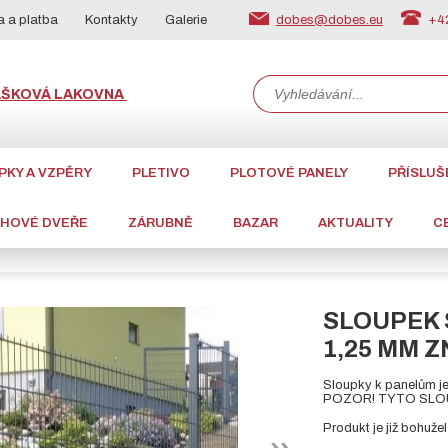
dobes@dobes.eu
+42
 a platba
Kontakty
Galerie
ÁŠKOVÁ LAKOVNA
PKY A VZPĚRY
PLETIVO
PLOTOVÉ PANELY
PŘÍSLUŠ
CHOVÉ DVEŘE
ZÁRUBNĚ
BAZAR
AKTUALITY
C
SLOUPEK 
1,25 MM Z
Sloupky k panelům je
POZOR! TYTO SLOU
Produkt je již bohuž