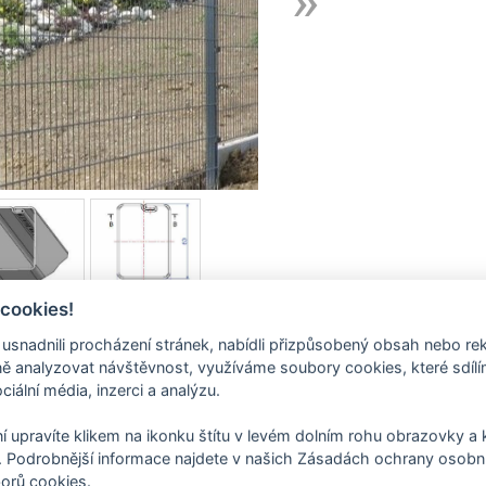
 cookies!
nadnili procházení stránek, nabídli přizpůsobený obsah nebo re
 analyzovat návštěvnost, využíváme soubory cookies, které sdíl
tu
ciální média, inzerci a analýzu.
ádaného čtyřhranného profilu 60/40, síla stěny 1,25mm
.
í upravíte klikem na ikonku štítu v levém dolním rohu obrazovky a k
níkovým průřezem, dodávaný v délkách vhodných pro jednotlivé výšky
 Podrobnější informace najdete v našich Zásadách ochrany osobní
tovou krytkou
.
orů cookies.