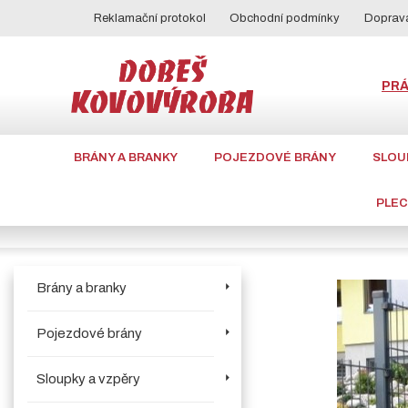
Reklamační protokol
Obchodní podmínky
Doprava
PR
BRÁNY A BRANKY
POJEZDOVÉ BRÁNY
SLOU
PLE
Brány a branky
Pojezdové brány
Sloupky a vzpěry