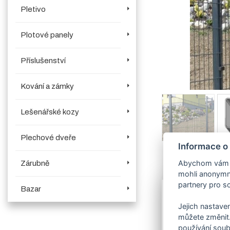
Pletivo
Plotové panely
Příslušenství
Kování a zámky
Lešenářské kozy
Plechové dveře
Informace o
Abychom vám us
Zárubně
mohli anonymně
Více o produk
partnery pro so
Bazar
Sloupky
ze skl
Jejich nastaven
Sloupek s obdél
můžete změnit.
s
černou plas
používání soub