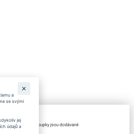
klamu a
íme se svými
dykoliv jej
 plotových panelů. Sloupky jsou dodávané
ch údajů a