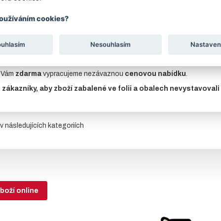
ava
pozinkovaný profil a práškové lakování Antracit - RAL 7016
.
livům a UV záření.
používáním cookies?
vyberte požadovanou
délku sloupku
v objednávkové tabulce e-shopu (
lušenství:
objímky jekl 60/40
v povrchových úpravě
Antracit - RAL 
ouhlasím
Nesouhlasím
Nastaven
sející zboží naleznete
objímky
a
panely
.
u Vám
zdarma
vypracujeme nezávaznou
cenovou nabídku
.
ákazníky, aby zboží zabalené ve folii a obalech nevystavovali
v následujících kategoriích
boží online