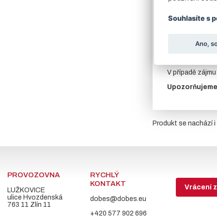
Povrchová úpr
atmosférickým v
Souhlasíte s 
Pro objednání 
Doporučené přís
Ano, s
V záložce souvi
V případě zájm
Upozorňujeme z
Produkt se nachází i 
PROVOZOVNA
RYCHLÝ
KONTAKT
Vrácení z
LUŽKOVICE
ulice Hvozdenská
dobes@dobes.eu
763 11 Zlín 11
+420 577 902 696