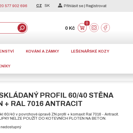
CZ
SK
0 577 902 696
Přihlásit se |
Registrovat
0
0 Kč
ENSTVÍ
KOVÁNÍ A ZÁMKY
LEŠENÁŘSKÉ KOZY
ENÍKY
SKLÁDANÝ PROFIL 60/40 STĚNA
N + RAL 7016 ANTRACIT
kl 60/40 v povrchové úpravě ZN profil + komaxit Ral 7016 - Antracit.
PKY NELZE POUŽÍT DO KOTEVNÍCH PLOTEN NA BETON.
el nedostupný