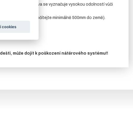
 Tato povrchová úprava se vyznačuje vysokou odolností vůči
k výšce panelu připočítejte minimálně 500mm do země).
7016
.
í cookies
 dešti, může dojít k poškození nátěrového systému!!