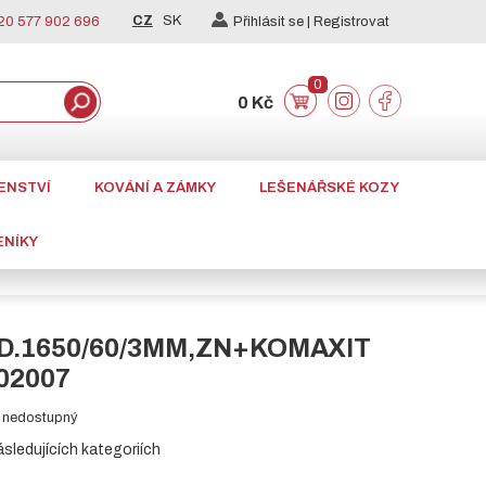
CZ
SK
0 577 902 696
Přihlásit se |
Registrovat
0
0 Kč
ENSTVÍ
KOVÁNÍ A ZÁMKY
LEŠENÁŘSKÉ KOZY
ENÍKY
D.1650/60/3MM,ZN+KOMAXIT
02007
el nedostupný
ásledujících kategoriích