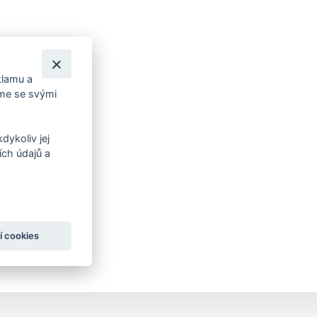
klamu a
íme se svými
dykoliv jej
ch údajů a
í cookies