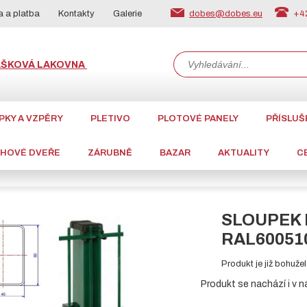
dobes@dobes.eu
+42
 a platba
Kontakty
Galerie
ÁŠKOVÁ LAKOVNA
PKY A VZPĚRY
PLETIVO
PLOTOVÉ PANELY
PŘÍSLUŠ
CHOVÉ DVEŘE
ZÁRUBNĚ
BAZAR
AKTUALITY
C
SLOUPEK 
RAL60051
Produkt je již bohuž
Produkt se nachází i v n