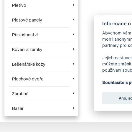
Pletivo
Plotové panely
Informace o
Abychom vám us
Příslušenství
mohli anonymně
partnery pro so
Kování a zámky
Jejich nastaven
můžete změnit.
Lešenářské kozy
používání soub
Plechové dveře
Souhlasíte s 
Zárubně
Ano, s
Bazar