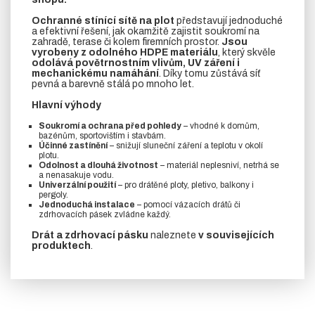
Ochranné stínící sítě na plot
představují jednoduché
a efektivní řešení, jak okamžitě zajistit soukromí na
zahradě, terase či kolem firemních prostor.
Jsou
vyrobeny z odolného HDPE materiálu
, který skvěle
odolává povětrnostním vlivům, UV záření i
mechanickému namáhání
. Díky tomu zůstává síť
pevná a barevně stálá po mnoho let.
Hlavní výhody
Soukromí a ochrana před pohledy
– vhodné k domům,
bazénům, sportovištím i stavbám.
Účinné zastínění
– snižují sluneční záření a teplotu v okolí
plotu.
Odolnost a dlouhá životnost
– materiál neplesniví, netrhá se
a nenasakuje vodu.
Univerzální použití
– pro drátěné ploty, pletivo, balkony i
pergoly.
Jednoduchá instalace
– pomocí vázacích drátů či
zdrhovacích pásek zvládne každý.
Drát a zdrhovací pásku
naleznete
v souvisejících
produktech
.