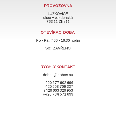
PROVOZOVNA
LUŽKOVICE
ulice Hvozdenská
763 11 Zlín 11
OTEVÍRACÍ DOBA
Po - Pá : 7.00 - 16.30 hodin
So: ZAVŘENO
RYCHLÝ KONTAKT
dobes@dobes.eu
+420 577 902 696
+420 608 709 327
+420 603 320 953
+420 734 571 699