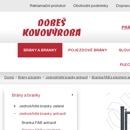
Reklamační protokol
Obchodní podmínky
Doprava
PR
BRÁNY A BRANKY
POJEZDOVÉ BRÁNY
SLOU
PLE
Domů
Brány a branky
Jednokřídlé branky antracit
Branka FAB s plechem an
Brány a branky
Jednokřídlé branky zelené
Jednokřídlé branky antracit
Branka FAB antracit