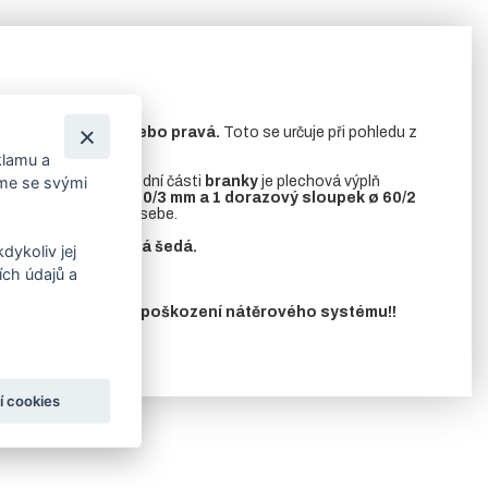
ání branky levá, nebo pravá.
Toto se určuje při pohledu z
klamu a
o vložku FAB. Ve spodní části
branky
je plechová výplň
íme se svými
1 pantový sloup
ø
60/3 mm a 1 dorazový sloupek
ø
60/2
 otevírat k sobě i od sebe.
 7016 – antracitová šedá.
dykoliv jej
ch údajů a
 dešti, může dojít k poškození nátěrového systému!!
í cookies