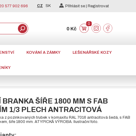
CZ
SK
0 577 902 696
Přihlásit se |
Registrovat
0
0 Kč
ENSTVÍ
KOVÁNÍ A ZÁMKY
LEŠENÁŘSKÉ KOZY
ENÍKY
 BRANKA ŠÍŘE 1800 MM S FAB
M 1/3 PLECH ANTRACITOVÁ
ka z pozinkovaných trubek v komaxitu RAL 7016 antracitová šedá, s FAB
em, šíře 1800 mm. ATYPICKÁ VÝROBA. Ilustrační foto.
ianty: