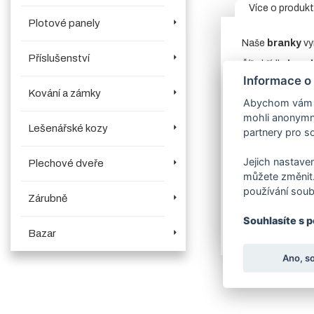
Více o produk
Plotové panely
Naše
branky
vy
Příslušenství
Šíře křídla
bran
Informace o
V objednávací
Kování a zámky
ulice, kde psaní
Abychom vám us
Konstrukce bran
mohli anonymně
(psaníčko). Výp
Lešenářské kozy
partnery pro so
mm
, 2 kusy sta
Povrchová úp
Jejich nastaven
Plechové dveře
můžete změnit.
Mezi souvisejíc
používání soub
Zárubně
Upozorňujeme z
Souhlasíte s 
Bazar
Ano, s