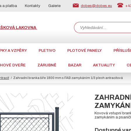
dobes@dobes.eu
+42
 a platba
Kontakty
Galerie
ÁŠKOVÁ LAKOVNA
PKY A VZPĚRY
PLETIVO
PLOTOVÉ PANELY
PŘÍSLUŠ
CHOVÉ DVEŘE
ZÁRUBNĚ
BAZAR
AKTUALITY
C
tracit
Zahradní branka šíře 1800 mm s FAB zamykáním 1/3 plech antracitová
ZAHRADNÍ
ZAMYKÁNÍ
Kovová vstupní bran
zamykáním a psaníčk
Dostupné var