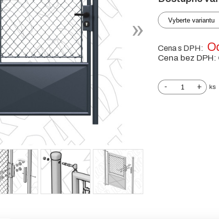
Vyberte variantu
Od
Cena s DPH:
Cena bez DPH:
-
+
ks