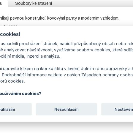
tu
Soubory ke stažení
nikají pevnou konstrukcí, kovovými panty a moderním vzhledem.
ky
je 1800 mm.
 cookies!
 tabulce e-shopu vyberte požadované parametry – výšku a otvír
čko je směrem k nám a panty jsou na levé nebo pravé straně.
nadnili procházení stránek, nabídli přizpůsobený obsah nebo re
ky je vyrobena z pozinkovaných trubek. Zavírání na kliku se zámkem pr
 analyzovat návštěvnost, využíváme soubory cookies, které sdíl
let poplastovaným pletivem v antracitové barvě.
Součástí
branky
je 
ciální média, inzerci a analýzu.
vitelných pantů, zámek, klika a dorazový díl se šroubem. Branku lze tedy
rava
je prováděna práškovým lakováním – komaxitováním barvou v
RAL
í upravíte klikem na ikonku štítu v levém dolním rohu obrazovky a k
 Podrobnější informace najdete v našich Zásadách ochrany osobní
ími produkty naleznete
stavební vložku
, která není součástí dodávky.
orů cookies.
ákazníky, aby zboží zabalené ve fólii a obalech nevystavovali
používáním cookies?
ouhlasím
Nesouhlasím
Nastaven