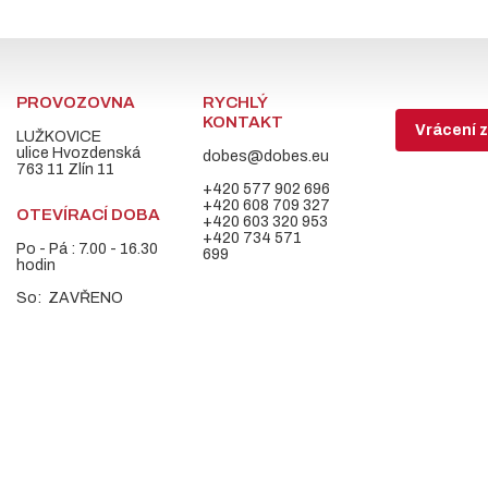
PROVOZOVNA
RYCHLÝ
KONTAKT
Vrácení z
LUŽKOVICE
ulice Hvozdenská
dobes@dobes.eu
763 11 Zlín 11
+420 577 902 696
+420 608 709 327
OTEVÍRACÍ DOBA
+420 603 320 953
+420 734 571
Po - Pá : 7.00 - 16.30
699
hodin
So: ZAVŘENO