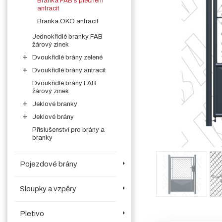
Branka FAB s plechem
antracit
Branka OKO antracit
Jednokřídlé branky FAB
žárový zinek
Dvoukřídlé brány zelené
Dvoukřídlé brány antracit
Dvoukřídlé brány FAB
žárový zinek
Jeklové branky
Jeklové brány
Příslušenství pro brány a
branky
Pojezdové brány
Sloupky a vzpěry
Pletivo