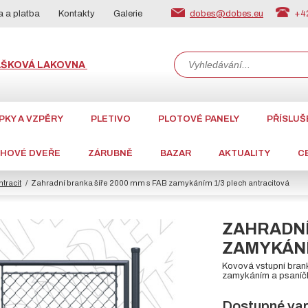
dobes@dobes.eu
+42
 a platba
Kontakty
Galerie
ÁŠKOVÁ LAKOVNA
PKY A VZPĚRY
PLETIVO
PLOTOVÉ PANELY
PŘÍSLUŠ
CHOVÉ DVEŘE
ZÁRUBNĚ
BAZAR
AKTUALITY
C
tracit
Zahradní branka šíře 2000 mm s FAB zamykáním 1/3 plech antracitová
ZAHRADNÍ
ZAMYKÁNÍ
Kovová vstupní bran
zamykáním a psaníčk
Dostupné var