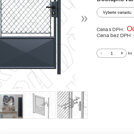
Vyberte variantu
Od
Cena s DPH:
Cena bez DPH:
-
+
ks