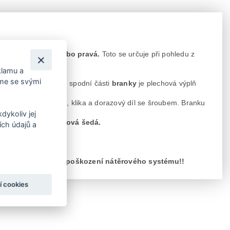
ání branky levá, nebo pravá.
Toto se určuje při pohledu z
klamu a
íme se svými
m pro vložku FAB. Ve spodní části
branky
je plechová výplň
telných pantů, zámek, klika a dorazový díl se šroubem. Branku
dykoliv jej
AL 7016 – antracitová šedá.
ch údajů a
y.
dešti, může dojít k poškození nátěrového systému!!
í cookies