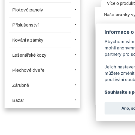
Více o produk
Plotové panely
Naše
branky
vy
Příslušenství
Šíře křídla
bra
Informace o
V objednávací 
ulice, kde psan
Kování a zámky
Abychom vám us
mohli anonymně
Konstrukce bran
partnery pro so
(psaníčko). Výp
Lešenářské kozy
Součástí
brank
lze tedy otevír
Jejich nastaven
Plechové dveře
Povrchová úp
můžete změnit.
používání soub
Mezi souvisejíc
Zárubně
Souhlasíte s 
Upozorňujeme z
Bazar
Ano, s