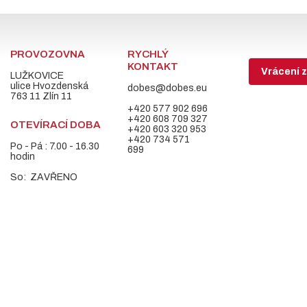
PROVOZOVNA
RYCHLÝ
KONTAKT
Vrácení z
LUŽKOVICE
ulice Hvozdenská
dobes@dobes.eu
763 11 Zlín 11
+420 577 902 696
+420 608 709 327
OTEVÍRACÍ DOBA
+420 603 320 953
+420 734 571
Po - Pá : 7.00 - 16.30
699
hodin
So: ZAVŘENO