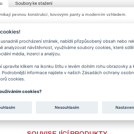
tu
Soubory ke stažení
nikají pevnou konstrukcí, kovovými panty a moderním vzhledem.
nky
je 2000 mm.
 cookies!
tabulce e-shopu vyberte požadované parametry – výšku a otvír
íčko je směrem k nám a panty jsou na levé nebo pravé straně.
nadnili procházení stránek, nabídli přizpůsobený obsah nebo re
 analyzovat návštěvnost, využíváme soubory cookies, které sdíl
ky je vyrobena z pozinkovaných trubek. Zavírání na kliku se zámke
ciální média, inzerci a analýzu.
let poplastovaným pletivem v antracitové barvě.
y
je 1 pantový sloup a 1 dorazový sloup
ø
76/3 mm,
2 kusy
stavi
at k sobě
i od sebe.
í upravíte klikem na ikonku štítu v levém dolním rohu obrazovky a k
rava
je prováděna práškovým lakováním – komaxitováním barvou v
R
 Podrobnější informace najdete v našich Zásadách ochrany osobní
orů cookies.
ími produkty naleznete
stavební vložku
, která není součástí dodávk
používáním cookies?
ákazníky, aby zboží zabalené ve fólii a obalech nevystavovali 
ouhlasím
Nesouhlasím
Nastaven
SOUVISEJÍCÍ PRODUKTY