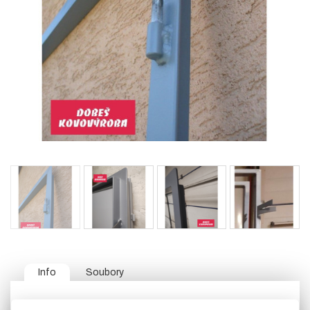
Info
Soubory
Zárubně z L profilu vyrábíme většinou na zakázku