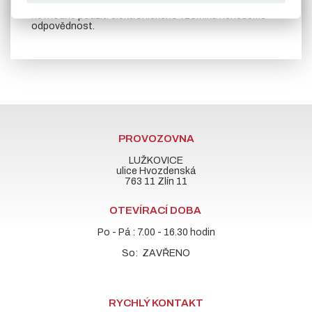
porovnávejte s originálním tištěným vzorníkem. Za
nevhodné použití elektronického vzorníku neneseme
odpovědnost.
PROVOZOVNA
LUŽKOVICE
ulice Hvozdenská
763 11 Zlín 11
OTEVÍRACÍ DOBA
Po - Pá : 7.00 - 16.30 hodin
So: ZAVŘENO
RYCHLÝ KONTAKT