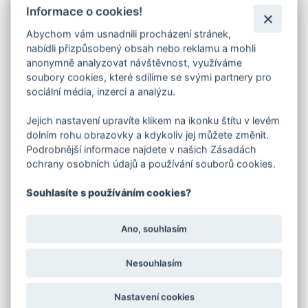
k objednaným dveřím, některé zárubně
Informace o cookies!
s konkrétním uchycením máme vyrobeny na sklad.
Abychom vám usnadnili procházení stránek,
Boční a horní část zárubně
je vyrobena
z L profilu
nabídli přizpůsobený obsah nebo reklamu a mohli
40 x 40 mm
,
ve spodní prahové části
se většinou
používá
pásovina 40/5mm
. Součástí zárubně jsou
anonymně analyzovat návštěvnost, využíváme
pevně navařené panty.
soubory cookies, které sdílíme se svými partnery pro
V objednávací tabulce e-shopu si vyberte
sociální média, inzerci a analýzu.
parametry:
Jejich nastavení upravíte klikem na ikonku štítu v levém
šířka (dveří) a způsob uchycení zárubně.
dolním rohu obrazovky a kdykoliv jej můžete změnit.
Způsob uchycení - viz foto:
Podrobnější informace najdete v našich Zásadách
varianta A
- po bocích jsou navařeny pásoviny s otvory pro
ochrany osobních údajů a používání souborů cookies.
přišroubování
varianta B
- po bocích jsou navařeny rozstřižené pásoviny
(zazdívací kotvy)
Souhlasíte s používáním cookies?
V případě požadavku na barvu podle stupnice RAL,
kterou nemáme v nabídce, zašleme cenu na vyžádání.
Ano, souhlasím
V záložce soubory ke stažení naleznete
rozměrový nákres zárubní vyrobených z L profilu
nebo jeklu a prohlášení o vlastnostech.
Nesouhlasím
Zobrazené odstíny mají pouze orientační charakter!
Odstíny v elektronické podobě nemohou být nikdy věrně
Nastavení cookies
reprodukovány. Pro přesnou informaci vždy