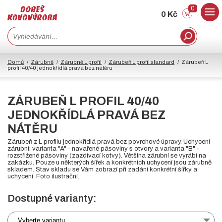
0
0 Kč
Domů
Zárubně
Zárubně L profil
Zárubeň L profil standard
Zárubeň L
profil 40/40 jednokřídlá pravá bez nátěru
ZÁRUBEŇ L PROFIL 40/40
JEDNOKŘÍDLÁ PRAVÁ BEZ
NÁTĚRU
Zárubeň z L profilu jednokřídlá pravá bez povrchové úpravy. Uchycení
zárubní: varianta "A" - navařené pásoviny s otvory a varianta "B" -
rozstřižené pásoviny (zazdívací kotvy). Většina zárubní se vyrábí na
zakázku. Pouze u některých šířek a konkrétních uchycení jsou zárubně
skladem. Stav skladu se Vám zobrazí při zadání konkrétní šířky a
uchycení. Foto ilustrační.
Dostupné varianty:
Vyberte variantu