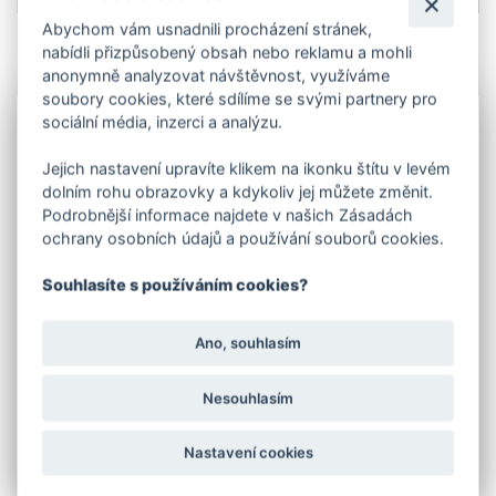
Abychom vám usnadnili procházení stránek,
nabídli přizpůsobený obsah nebo reklamu a mohli
anonymně analyzovat návštěvnost, využíváme
Info
soubory cookies, které sdílíme se svými partnery pro
sociální média, inzerci a analýzu.
Držák podhrabové desky je vyroben z ocelového plechu
o síle 2,5 mm a následně je
žárově zinkován.
Jejich nastavení upravíte klikem na ikonku štítu v levém
dolním rohu obrazovky a kdykoliv jej můžete změnit.
Držák je ve spodní části zaslepen.
Podrobnější informace najdete v našich Zásadách
ochrany osobních údajů a používání souborů cookies.
Držáky se standardně vyrábějí pro
podhrabové
desky
o tloušťce
5cm
.Výška je
20
nebo
30 cm
dle
výšky použité podhrabové desky.
Souhlasíte s používáním cookies?
Držáky jsou
koncové
nebo
průběžné
.
V objednávací tabulce e-shopu vyberte typ a
Ano, souhlasím
výšku držáku podhrabové desky.
Držák podhrabové desky se ke sloupku uchytí pomocí
Nesouhlasím
šroubů.
Možnost výroby držáků i pro jiné tloušťky podhrabových
Nastavení cookies
desek a v potřebných délkách.