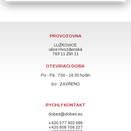
PROVOZOVNA
LUŽKOVICE
ulice Hvozdenská
763 11 Zlín 11
OTEVÍRACÍ DOBA
Po - Pá : 7.00 - 16.30 hodin
So: ZAVŘENO
RYCHLÝ KONTAKT
dobes@dobes.eu
+420 577 902 696
+420 608 709 327