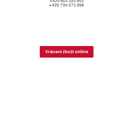
+420 603 320 953
+420 734 571 699
Vrácení zboží online