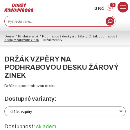
0
0 Kč
Domů
Příslušenství
Podhrabové desky a držáky
Držák podhrabové
desky v žárovém zinku
držák vzpěry
DRŽÁK VZPĚRY NA
PODHRABOVOU DESKU ŽÁROVÝ
ZINEK
Držák na podhrabovou desku.
Dostupné varianty:
držák vzpěry
Dostupnost:
skladem