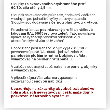
Sloupky
ze svařovaného čtyřhranného profilu
60/60, síla stěny 1,5mm
.
Sloupek se čtvercovým průřezem, dodávaný v délkách
vhodných pro jednotlivé výšky plotových panelů.
Sloupky jsou dodávané s
černou plastovou krytkou
.
Povrchová úprava
pozinkovaný profil a práškové
lakování RAL 6005 jedlová zeleň
. Tato povrchová
úprava se vyznačuje vysokou odolností vůči
atmosferickým vlivům a UV záření.
Doporučené příslušenství:
objímky jekl 60/60
v
povrchové úpravě RAL 6005 – jedlová zeleň.
K
panelovým plotům je nutno k objímce přidat
vymezovač na průměr drátu panelu.
V záložce související zboží naleznete
panely, objímky
a vymezovače.
V případě zájmu Vám
zdarma
vypracujeme
nezávaznou
cenovou nabídku
.
Upozorňujeme zákazníky, aby zboží zabalené ve
folii a obalech nevystavovali dešti, může dojít k
poškození nátěrového systému!!