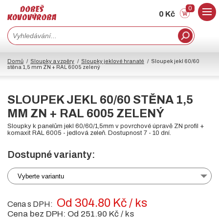
0
0 Kč
Domů
Sloupky a vzpěry
Sloupky jeklové hranaté
Sloupek jekl 60/60
stěna 1,5 mm ZN + RAL 6005 zelený
SLOUPEK JEKL 60/60 STĚNA 1,5
MM ZN + RAL 6005 ZELENÝ
Sloupky k panelům jekl 60/60/1,5mm v povrchové úpravě ZN profil +
komaxit RAL 6005 - jedlová zeleň. Dostupnost 7 - 10 dní.
Dostupné varianty:
Vyberte variantu
Od 304.80 Kč / ks
Cena s DPH:
Cena bez DPH:
Od 251.90 Kč / ks