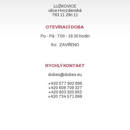
LUŽKOVICE
ulice Hvozdenská
763 11 Zlín 11
OTEVÍRACÍ DOBA
Po - Pá : 7.00 - 16.30 hodin
So: ZAVŘENO
RYCHLÝ KONTAKT
dobes@dobes.eu
+420 577 902 696
+420 608 709 327
+420 603 320 953
+420 734 571 699