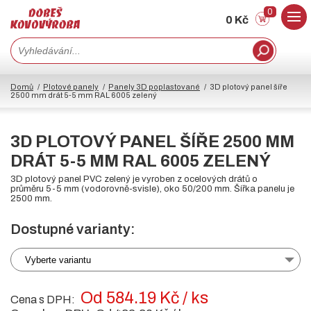
0
0 Kč
Domů
Plotové panely
Panely 3D poplastované
3D plotový panel šíře
2500 mm drát 5-5 mm RAL 6005 zelený
3D PLOTOVÝ PANEL ŠÍŘE 2500 MM
DRÁT 5-5 MM RAL 6005 ZELENÝ
3D plotový panel PVC zelený je vyroben z ocelových drátů o
průměru 5-5 mm (vodorovně-svisle), oko 50/200 mm. Šířka panelu je
2500 mm.
Dostupné varianty:
Vyberte variantu
Od 584.19 Kč / ks
Cena s DPH: