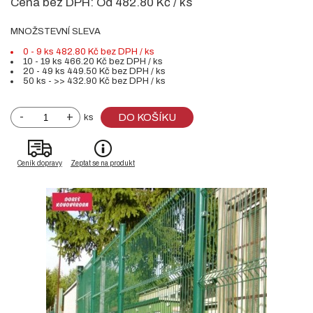
Cena bez DPH:
Od 482.80 Kč / ks
MNOŽSTEVNÍ SLEVA
0 - 9 ks 482.80 Kč bez DPH / ks
10 - 19 ks 466.20 Kč bez DPH / ks
20 - 49 ks 449.50 Kč bez DPH / ks
50 ks - >> 432.90 Kč bez DPH / ks
-
+
DO KOŠÍKU
ks
Ceník dopravy
Zeptat se na produkt