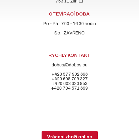
763 11 Zlín 11
OTEVÍRACÍ DOBA
Po - Pá : 7.00 - 16.30 hodin
So: ZAVŘENO
RYCHLÝ KONTAKT
dobes@dobes.eu
+420 577 902 696
+420 608 709 327
+420 603 320 953
+420 734 571 699
Vrácení zboží online