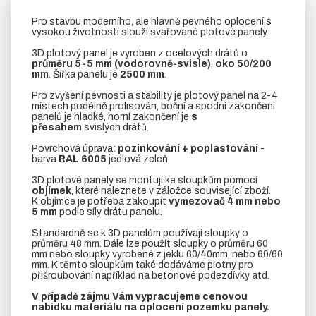
Pro stavbu moderního, ale hlavně pevného oplocení s
vysokou životností slouží svařované plotové panely.
3D plotový panel je vyroben z ocelových drátů o
průměru 5-5 mm (vodorovně-svisle)
,
oko 50/200
mm
. Šířka panelu je
2500 mm
.
Pro zvýšení pevnosti a stability je plotový panel na 2-4
místech podélně prolisován, boční a spodní zakončení
panelů je hladké, horní zakončení je
s
přesahem
svislých drátů.
Povrchová úprava:
pozinkování + poplastování
-
barva
RAL 6005
jedlová zeleň
3D plotové panely se montují ke sloupkům pomocí
objímek
, které naleznete v záložce související zboží.
K objímce je potřeba zakoupit
vymezovač 4 mm nebo
5 mm
podle síly drátu panelu.
Standardně se k 3D panelům používají sloupky o
průměru 48 mm. Dále lze použít sloupky o průměru 60
mm nebo sloupky vyrobené z jeklu 60/40mm, nebo 60/60
mm. K těmto sloupkům také dodáváme plotny pro
přišroubování například na betonové podezdívky atd.
V případě zájmu Vám vypracujeme cenovou
nabídku materiálu na oplocení pozemku panely.