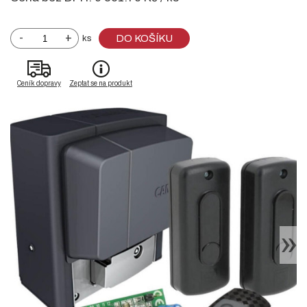
-
+
DO KOŠÍKU
ks
Ceník dopravy
Zeptat se na produkt