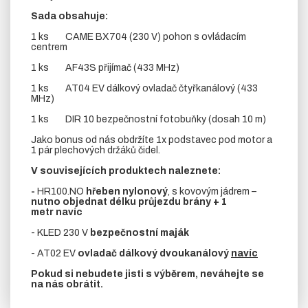
Sada obsahuje:
1 ks CAME BX704 (230 V) pohon s ovládacím
centrem
1 ks AF43S přijímač (433 MHz)
1 ks AT04 EV dálkový ovladač čtyřkanálový (433
MHz)
1 ks DIR 10 bezpečnostní fotobuňky (dosah 10 m)
Jako bonus od nás obdržíte 1x podstavec pod motor a
1 pár plechových držáků čidel.
V souvisejících produktech naleznete:
-
HR100.NO
hřeben
nylonový
, s kovovým jádrem –
nutno objednat délku průjezdu brány + 1
metr navíc
- KLED 230 V
bezpečnostní maják
- AT02 EV
ovladač dálkový dvoukanálový
navíc
Pokud si nebudete jisti s výběrem, neváhejte se
na nás obrátit.