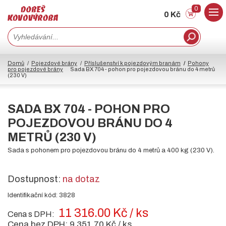
0
0 Kč
Domů
Pojezdové brány
Příslušenství k pojezdovým branám
Pohony
pro pojezdové brány
Sada BX 704 - pohon pro pojezdovou bránu do 4 metrů
(230 V)
SADA BX 704 - POHON PRO
POJEZDOVOU BRÁNU DO 4
METRŮ (230 V)
Sada s pohonem pro pojezdovou bránu do 4 metrů a 400 kg (230 V).
Dostupnost:
na dotaz
Identifikační kód: 3828
11 316.00 Kč / ks
Cena s DPH:
Cena bez DPH:
9 351.70 Kč / ks