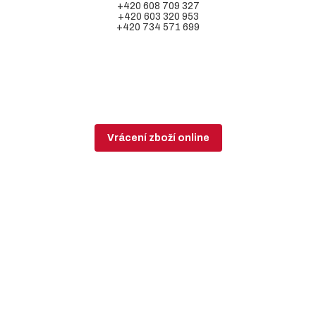
+420 608 709 327
+420 603 320 953
+420 734 571 699
Vrácení zboží online