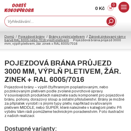
0
0 Kč
Domů
Pojezdové brány
Brány s výplní pletivem
Žárově zinkovaný rám v
barvě RAL 6005 nebo 7016 výplň pletivem
Pojezdová brána průjezd 3000
mm, výplň pletivem, žár. zinek + RAL 6005/7016
POJEZDOVÁ BRÁNA PRŮJEZD
3000 MM, VÝPLŇ PLETIVEM, ŽÁR.
ZINEK + RAL 6005/7016
Pojezdové brány – výplň čtyřhranným poplastovaným, nebo
pozinkovaným pletivem podle zvolené povrchové úpravy.
V souvisejících produktech naleznete sadu komponent pro pojezdové
bránu, pohony, dorazový sloup a ostatní příslušenství. Brány je možné
za příplatek vyrobit i s jinými typy pletiv, například svařovaným
pletivem MIDDLE, nebo SUPER, které naleznete v kategorii pletiv. Při
výběru Vám rádi pomůžeme technickým poradenstvím. Foto ilustrační
z našich realizací.
Dostupné varianty: