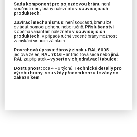
Sada komponent pro pojezdovou bránu
není
součástí ceny brány, naleznete
v souvisejících
produktech.
Zavírací mechanismus:
není součástí, bránu lze
ovládat pomocí pohonu nebo ručně.
Příslušenství
k oběma variantám naleznete
v souvisejících
produktech.
V případě ručně vedené brány možnost
zamykání visacím zámkem.
Povrchová úprava: žárový zinek + RAL 6005
–
jedlová zeleň,
RAL 7016
– antracitová šedá nebo j
iná
RAL
za příplatek
– vyberte v objednávací tabulce:
Dostupnost:
cca 4 – 6 týdnů.
Technické detaily pro
výrobu brány jsou vždy předem konzultovány se
zákazníkem.