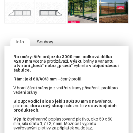
Info
Soubory
Rozměry:
šíře průjezdu 3000 mm, celková délka
4200 mm
včetně protizávaží.
Výšku
brány a variantu
otvírání „levá“ nebo „pravá“
vyberte
v objednávací
tabulce.
Rám:
jekl 60/40/3 mm
– černý profil.
V horní části brány je z vnitřní strany přivařen L profil pro
vedení brány.
Sloup:
vodící sloup
jekl 100/100 mm
s navařenou
plotnou,
dorazový sloup
naleznete
v souvisejících
produktech.
Výplň:
čtyřhranné poplastované pletivo, oko 50 x 50
mm, síla drátu 1,7 / 2,7 mm. Možnost výpletu
svařovanými pletivy za příplatek na dotaz.