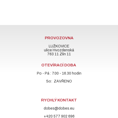
PROVOZOVNA
LUŽKOVICE
ulice Hvozdenská
763 11 Zlín 11
OTEVÍRACÍ DOBA
Po - Pá : 7.00 - 16.30 hodin
So: ZAVŘENO
RYCHLÝ KONTAKT
dobes@dobes.eu
+420 577 902 696