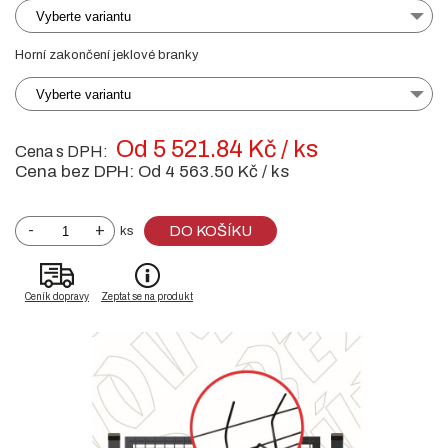
Vyberte variantu
Horní zakončení jeklové branky
Vyberte variantu
Od 5 521.84 Kč / ks
Cena s DPH:
Cena bez DPH:
Od 4 563.50 Kč / ks
-
+
DO KOŠÍKU
ks
Ceník dopravy
Zeptat se na produkt