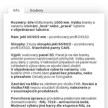
Info
Soubory
Rozměry:
šíře
křídla branky
1000 mm.
Výšku
branky a
variantu
otvírání „levá“ nebo „pravá“
vyberte
v objednávací tabulce.
Rám:
jekl 40/40/2 mm
– pozinkovaný profil DX51D.
Sloupky:
2 kusy
sloupků jekl 60/60/2
– pozinkovaný
profil DX51D
. Stavitelné panty CAIS.
Výplň:
svařovaný
panel 3D
. Panel je na rám branky
umístěn pomocí nanýtovaných příchytek. Výšky panelu
jsou dány z výroby. V některých případech se panel musí
vzhledem k výšce rámu ve spodní části zkrátit.
V objednávací tabulce vyberte variantu
, zda
budete chtít v horní části
panel bez přesahu, nebo
s přesahem
. Detaily jsou ve fotogalerii.
Zavírání na kliku
se zámkem pro vložku FAB
. Kování a
vložka FAB
nejsou součástí dodávky,
naleznete
je
v souvisejících produktech.
Povrchová úprava
je prováděna práškovým lakováním
(komaxitováním) -
RAL 7016 – antracitová šedá.
Možnost výběru jiné barvy dle stupnice RAL za