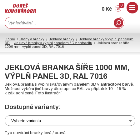
0
0 Kč
Domů
Brány a branky
Jeklové branky
Jeklové branky s výplní panelem
3D
Jeklové branky s výplní panelem 3D v antracitu
Jeklová branka šíře
1000 mm, výplň panel 3D, RAL 7016
JEKLOVÁ BRANKA ŠÍŘE 1000 MM,
VÝPLŇ PANEL 3D, RAL 7016
Jeklová branka s výplní svařovaným panelem 3D v antracitové barvě.
Možnost výběru jiné barvy dle stupnice RAL za příplatek 10 – 15 %
k základní ceně. Foto ilustrační.
Dostupné varianty:
Vyberte variantu
Typ otevírání branky levá / pravá