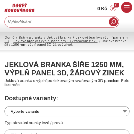
0
0 Kč
Domů
Brány a branky
Jeklové branky
Jeklové branky s výplní panelem
3D
Jeklové branky s výplní panelem 3D v žárovém zinku
Jeklová branka
šíře 1250 mm, výplň panel 3D, žárový zinek
JEKLOVÁ BRANKA ŠÍŘE 1250 MM,
VÝPLŇ PANEL 3D, ŽÁROVÝ ZINEK
Jeklová branka s výplní pozinkovaným svařovaným 3D panelem. Foto
ilustrační.
Dostupné varianty:
Vyberte variantu
Typ otevírání branky levá / pravá