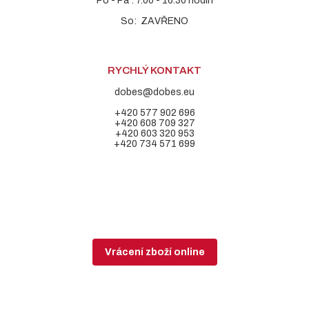
Po - Pá : 7.00 - 16.30 hodin
So: ZAVŘENO
RYCHLÝ KONTAKT
dobes@dobes.eu
+420 577 902 696
+420 608 709 327
+420 603 320 953
+420 734 571 699
Vrácení zboží online