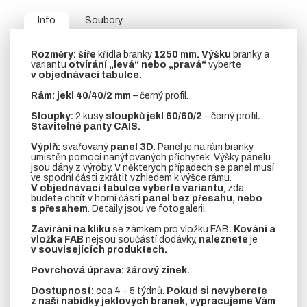
Info
Soubory
Rozměry:
šíře
křídla branky
1250 mm.
Výšku
branky a
variantu
otvírání „levá“ nebo „pravá“
vyberte
v objednávací tabulce.
Rám:
jekl 40/40/2 mm
– černý profil.
Sloupky:
2 kusy
sloupků jekl 60/60/2
– černý profil
.
Stavitelné panty CAIS.
Výplň:
svařovaný
panel 3D
. Panel je na rám branky
umístěn pomocí nanýtovaných příchytek. Výšky panelu
jsou dány z výroby. V některých případech se panel musí
ve spodní části zkrátit vzhledem k výšce rámu.
V objednávací tabulce vyberte variantu
, zda
budete chtít v horní části
panel bez přesahu, nebo
s přesahem
. Detaily jsou ve fotogalerii.
Zavírání na kliku
se zámkem pro vložku FAB
. Kování a
vložka FAB
nejsou součástí dodávky,
naleznete
je
v souvisejících produktech.
Povrchová úprava: žárový zinek.
Dostupnost:
cca 4 – 5 týdnů.
Pokud si nevyberete
z naší nabídky jeklových branek, vypracujeme Vám