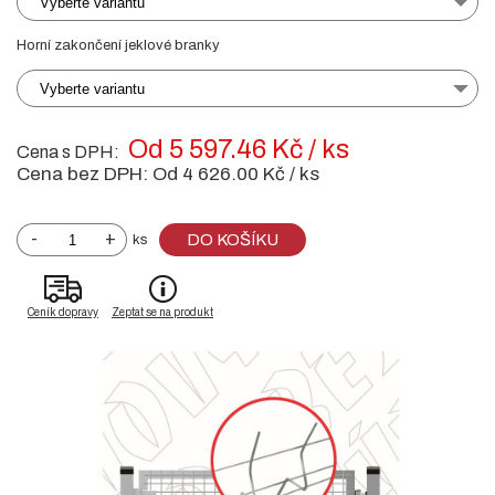
Vyberte variantu
Horní zakončení jeklové branky
Vyberte variantu
Od 5 597.46 Kč / ks
Cena s DPH:
Cena bez DPH:
Od 4 626.00 Kč / ks
-
+
DO KOŠÍKU
ks
Ceník dopravy
Zeptat se na produkt