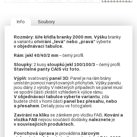
Info
Soubory
Rozměry:
šíře křídla branky 2000 mm.
Výšku
branky
a variantu
otvírání „levá“ nebo „pravá“
vyberte
v objednávací tabulce.
Rám:
jekl 40/40/2 mm
– černý profil.
Sloupky:
2 kusy
sloupků jekl 100/100/3
– černý profil.
Stavitelné panty CAIS viz foto.
Výplň:
svařovaný
panel 3D
. Panel je na rám brány
umístěn pomocí nanýtovaných příchytek. Výšky panelu
jsou dány z výroby. V některých případech se panel musí
ve spodní části zkrátit vzhledem k výšce rámu.
V objednávací tabulce vyberte variantu
, zda
budete chtít v horní části
panel bez přesahu, nebo
s přesahem
. Detaily jsou ve fotogalerii.
Zavírání na kliku
se zámkem pro vložku FAB
. Kování a
vložka FAB
nejsou součástí dodávky,
naleznete
je
v souvisejících produktech.
Povrchová úprava
je prováděna
žárovým