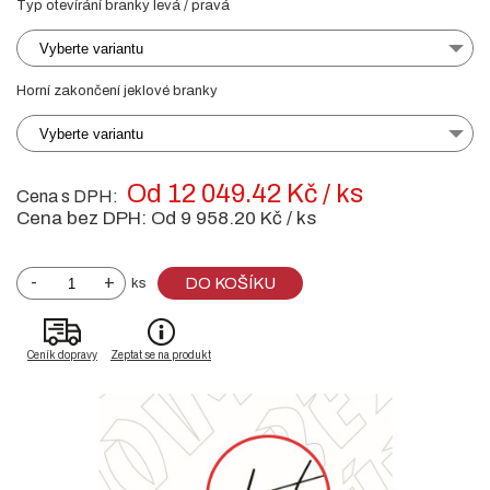
Typ otevírání branky levá / pravá
Vyberte variantu
Horní zakončení jeklové branky
Vyberte variantu
Od 12 049.42 Kč / ks
Cena s DPH:
Cena bez DPH:
Od 9 958.20 Kč / ks
-
+
DO KOŠÍKU
ks
Ceník dopravy
Zeptat se na produkt