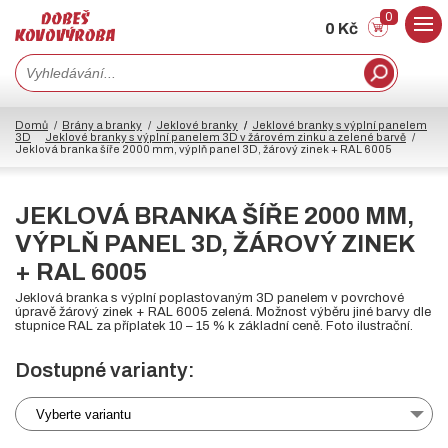
0
0 Kč
Domů
Brány a branky
Jeklové branky
Jeklové branky s výplní panelem
3D
Jeklové branky s výplní panelem 3D v žárovém zinku a zelené barvě
Jeklová branka šíře 2000 mm, výplň panel 3D, žárový zinek + RAL 6005
JEKLOVÁ BRANKA ŠÍŘE 2000 MM,
VÝPLŇ PANEL 3D, ŽÁROVÝ ZINEK
+ RAL 6005
Jeklová branka s výplní poplastovaným 3D panelem v povrchové
úpravě žárový zinek + RAL 6005 zelená. Možnost výběru jiné barvy dle
stupnice RAL za příplatek 10 – 15 % k základní ceně. Foto ilustrační.
Dostupné varianty:
Vyberte variantu