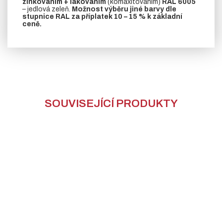
zinkováním + lakováním
(komaxitováním)
RAL 6005
– jedlová zeleň.
Možnost výběru jiné barvy dle
stupnice RAL za příplatek 10 – 15 % k základní
ceně.
SOUVISEJÍCÍ PRODUKTY