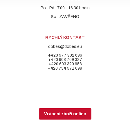
Po - Pá : 7.00 - 16.30 hodin
So: ZAVŘENO
RYCHLÝ KONTAKT
dobes@dobes.eu
+420 577 902 696
+420 608 709 327
+420 603 320 953
+420 734 571 699
Vrácení zboží online