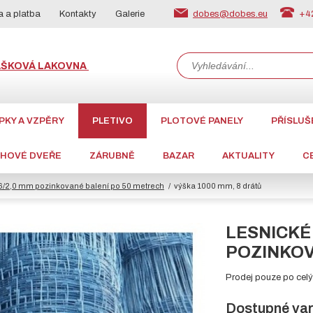
dobes@dobes.eu
+42
 a platba
Kontakty
Galerie
ÁŠKOVÁ LAKOVNA
PKY A VZPĚRY
PLETIVO
PLOTOVÉ PANELY
PŘÍSLUŠ
CHOVÉ DVEŘE
ZÁRUBNĚ
BAZAR
AKTUALITY
C
1,6/2,0 mm pozinkované balení po 50 metrech
výška 1000 mm, 8 drátů
LESNICKÉ 
POZINKOV
Prodej pouze po celýc
Dostupné var