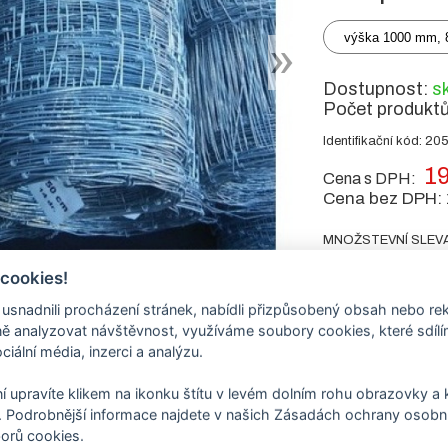
výška 1000 mm, 8
Dostupnost:
s
Počet produkt
Identifikační kód: 20
19
Cena s DPH:
Cena bez DPH:
MNOŽSTEVNÍ SLEV
0 - 199 m 15.90 K
 cookies!
200 - 299 m 15.5
300 - 499 m 15.1
nadnili procházení stránek, nabídli přizpůsobený obsah nebo re
500 m - >> 13.90
 analyzovat návštěvnost, využíváme soubory cookies, které sdíl
ciální média, inzerci a analýzu.
-
+
m
í upravíte klikem na ikonku štítu v levém dolním rohu obrazovky a k
 Podrobnější informace najdete v našich Zásadách ochrany osobní
orů cookies.