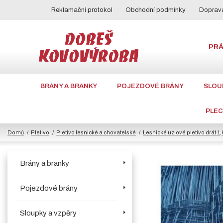
Reklamační protokol
Obchodní podmínky
Doprava
PR
BRÁNY A BRANKY
POJEZDOVÉ BRÁNY
SLOU
PLE
Domů
Pletivo
Pletivo lesnické a chovatelské
Lesnické uzlové pletivo drát 
Brány a branky
Pojezdové brány
Sloupky a vzpěry