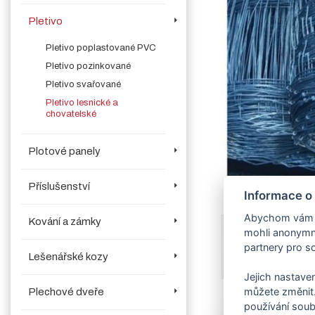
Pletivo
Pletivo poplastované PVC
Pletivo pozinkované
Pletivo svařované
Pletivo lesnické a
chovatelské
Plotové panely
Příslušenství
Informace o
Abychom vám us
Kování a zámky
mohli anonymně
partnery pro so
Lešenářské kozy
Jejich nastaven
můžete změnit.
Plechové dveře
používání soub