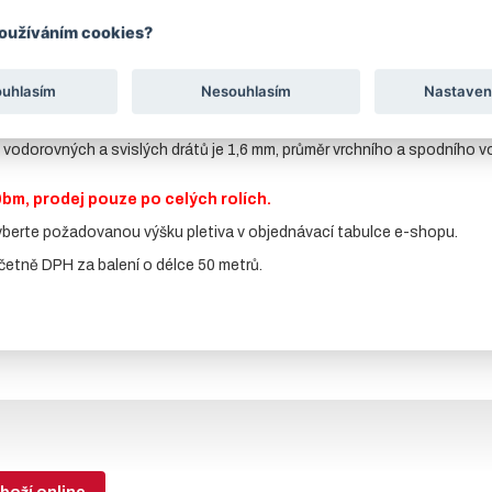
tu
Soubory ke stažení
používáním cookies?
va slouží díky své charakteristické skladbě oka (oka se zvětšují směre
ypu pletiva je lehká skladovatelnost a montáž. Spolehlivě kopíruje ter
ouhlasím
Nesouhlasím
Nastaven
ě na oplocení lesních porostů a školek, pasek, zemědělských, lesnický
h vodorovných a svislých drátů je 1,6 mm, průměr vrchního a spodního 
50bm, prodej pouze po celých rolích.
yberte požadovanou výšku pletiva v objednávací tabulce e-shopu.
etně DPH za balení o délce 50 metrů.