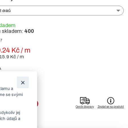
 drátů
kladem
ů skladem:
400
57
.24 Kč / m
15.9 Kč / m
A
č bez DPH / m
0 Kč bez DPH / m
0 Kč bez DPH / m
klamu a
 Kč bez DPH / m
íme se svými
DO KOŠÍKU
Ceník dopravy
Zeptat se na produkt
dykoliv jej
ch údajů a