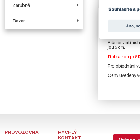
Více o produk
Zárubně
Souhlasíte s 
Tento typ pleti
Bazar
výhodou tohoto t
Ano, s
Používá se hlavn
oplocení dálnic.
Průměr vnitřníc
je 15 cm.
Délka rolí je 
Pro objednání v
Ceny uvedeny vč
PROVOZOVNA
RYCHLÝ
KONTAKT