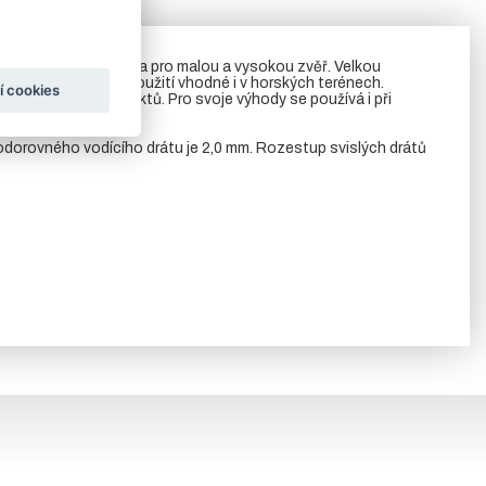
m nahoru) jako zábrana pro malou a vysokou zvěř. Velkou
én a proto je jeho použití vhodné i v horských terénech.
í cookies
ch a loveckých objektů. Pro svoje výhody se používá i při
vodorovného vodícího drátu je 2,0 mm. Rozestup svislých drátů