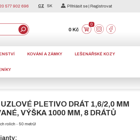
CZ
SK
0 577 902 696
Přihlásit se |
Registrovat
0
0 Kč
ENSTVÍ
KOVÁNÍ A ZÁMKY
LEŠENÁŘSKÉ KOZY
ENÍKY
UZLOVÉ PLETIVO DRÁT 1,6/2,0 MM
ANÉ, VÝŠKA 1000 MM, 8 DRÁTŮ
h rolích - 50 metrů!
ianty: