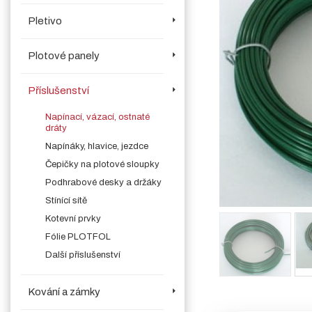
Pletivo
Plotové panely
Příslušenství
Napínací, vázací, ostnaté
dráty
Napínáky, hlavice, jezdce
Čepičky na plotové sloupky
Podhrabové desky a držáky
Stínící sítě
Kotevní prvky
Fólie PLOTFOL
Další příslušenství
Kování a zámky