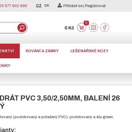
CZ
SK
0 577 902 696
Přihlásit se |
Registrovat
0
0 Kč
ENSTVÍ
KOVÁNÍ A ZÁMKY
LEŠENÁŘSKÉ KOZY
ENÍKY
DRÁT PVC 3,50/2,50MM, BALENÍ 26
NÝ
stovaný (pozinkovaný a potažený PVC), pozinkovaný a Alu green.
ianty: