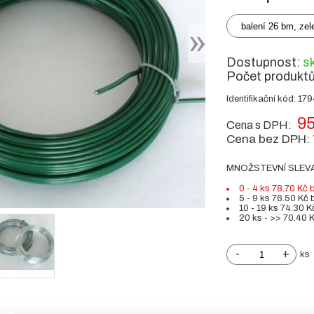
balení 26 bm, zel
Dostupnost:
s
Počet produkt
Identifikační kód: 17
95
Cena s DPH:
Cena bez DPH:
MNOŽSTEVNÍ SLEV
0 - 4 ks 78.70 Kč
5 - 9 ks 76.50 Kč
10 - 19 ks 74.30 
20 ks - >> 70.40 
-
+
ks