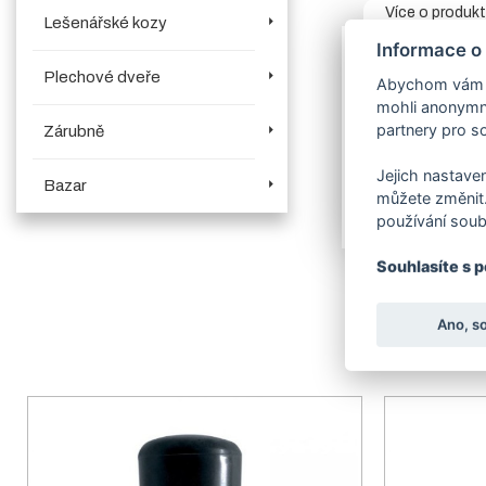
Více o produk
Lešenářské kozy
Informace o
Napínací drát
Plechové dveře
balení
napínac
Abychom vám us
myšlena k roli pl
mohli anonymně
partnery pro so
Zárubně
Pro objednání v
poplastovaný
balení 78bm a
n
Jejich nastaven
Bazar
Napínací dráty 
můžete změnit.
používání soub
Souhlasíte s 
Ano, s