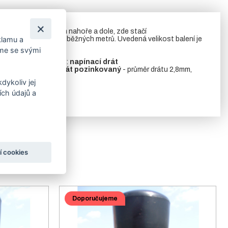
ou
napínací dráty
jen nahoře a dole, zde stačí
 potřebujete balení 78 běžných metrů. Uvedená velikost balení je
klamu a
íme se svými
ce e-shopu. Možnosti:
napínací drát
 a 52bm,
napínací drát pozinkovaný
- průměr drátu 2,8mm,
dykoliv jej
ví k plotům.
ch údajů a
í cookies
Doporučujeme