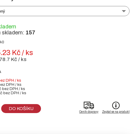
ený
kladem
ů skladem:
157
940
.23 Kč / ks
78.7 Kč / ks
A
 bez DPH / ks
 bez DPH / ks
Kč bez DPH / ks
Kč bez DPH / ks
DO KOŠÍKU
Ceník dopravy
Zeptat se na produkt