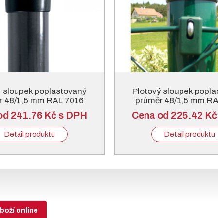
ý sloupek poplastovaný
Plotový sloupek popl
r 48/1,5 mm RAL 7016
průměr 48/1,5 mm RA
antracitový
zelený
od 241.76 Kč s DPH
Cena od 225.42 Kč
Detail produktu
Detail produktu
boží online