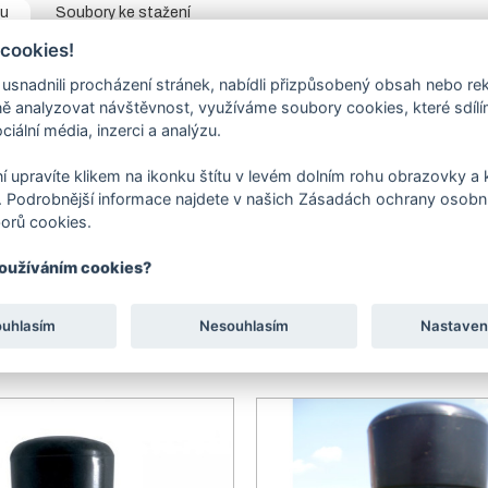
tu
Soubory ke stažení
 cookies!
y
slouží k vedení pletiva. U pletiv výšky 1000 a 1250mm se obvykle ved
ího drátu
52 bm. U ostatních výšek pletiv se vedou tři napínací dráty,
nadnili procházení stránek, nabídli přizpůsobený obsah nebo re
etiva - 25bm.
 analyzovat návštěvnost, využíváme soubory cookies, které sdíl
ciální média, inzerci a analýzu.
yberte požadovaný napínací drát a velikost balení v objednávací tabul
(pozinkovaný a potažený PVC) - průměr drátu 2,5/3,5mm, balení 78bm
apínací drát Alu green
- průměr drátu 2,8mm, balení 78bm a 52bm.
í upravíte klikem na ikonku štítu v levém dolním rohu obrazovky a k
se napínají pomocí napínáků. Napínáky naleznete v rovněž v příslušenst
 Podrobnější informace najdete v našich Zásadách ochrany osobní
orů cookies.
používáním cookies?
ouhlasím
Nesouhlasím
Nastaven
SOUVISEJÍCÍ PRODUKTY