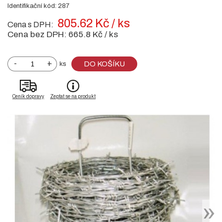
Identifikační kód: 287
805.62 Kč / ks
Cena s DPH:
Cena bez DPH:
665.8 Kč / ks
-
+
DO KOŠÍKU
ks
Ceník dopravy
Zeptat se na produkt