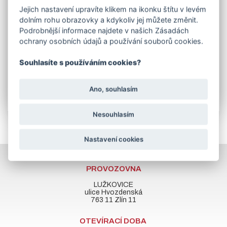
Ostnaté dráty mohou být vedeny i v několika řadách
Jejich nastavení upravíte klikem na ikonku štítu v levém
nad sebou.
dolním rohu obrazovky a kdykoliv jej můžete změnit.
V objednávací tabulce e-shopu vyberte velikost balení a
Podrobnější informace najdete v našich Zásadách
typ drátu:
PVC jedlová zeleň - RAL 6005, průměr
ochrany osobních údajů a používání souborů cookies.
drátu 2,0/2,5mm, balení 50/100 metrů
nebo
pozinkovaný, průměr drátu 1,7mm, balení 50/100
metrů.
Souhlasíte s používáním cookies?
V záložce související zboží naleznete
držák
ostnatého drátu
pro jeho dodatečnou montáž ke
sloupku.
Ano, souhlasím
Nesouhlasím
Nastavení cookies
PROVOZOVNA
LUŽKOVICE
ulice Hvozdenská
763 11 Zlín 11
OTEVÍRACÍ DOBA