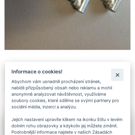
Informace o cookies!
Abychom vám usnadnili procházení stránek,
nabídli přizpůsobený obsah nebo reklamu a mohli
anonymně analyzovat návštěvnost, využíváme
soubory cookies, které sdílíme se svými partnery pro
sociální média, inzerci a analýzu.
Info
Jejich nastavení upravíte klikem na ikonku štítu v levém
dolním rohu obrazovky a kdykoliv jej můžete změnit.
Panty slouží k uchycení křídla brány, nebo branky ke
sloupku. Standardně dodáváme panty M12 délka 110
Podrobnější informace najdete v našich Zásadách