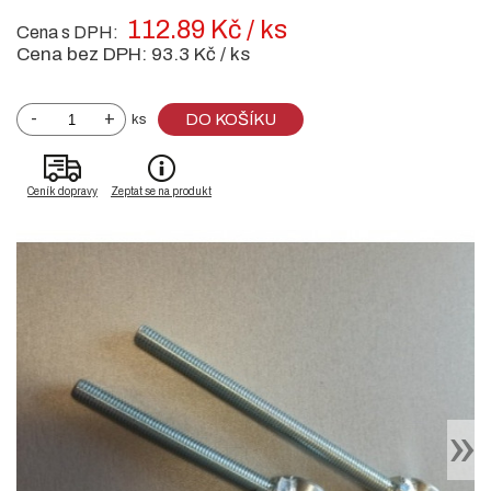
112.89 Kč / ks
Cena s DPH:
Cena bez DPH:
93.3 Kč / ks
-
+
DO KOŠÍKU
ks
Ceník dopravy
Zeptat se na produkt