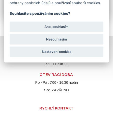
mm.
ochrany osobních údajů a používání souborů cookies.
Prodloužené panty jsou v délce 140 a 160 mm.
Souhlasíte s používáním cookies?
Ano, souhlasím
Nesouhlasím
PROVOZOVNA
Nastavení cookies
LUŽKOVICE
ulice Hvozdenská
763 11 Zlín 11
OTEVÍRACÍ DOBA
Po - Pá : 7.00 - 16.30 hodin
So: ZAVŘENO
RYCHLÝ KONTAKT