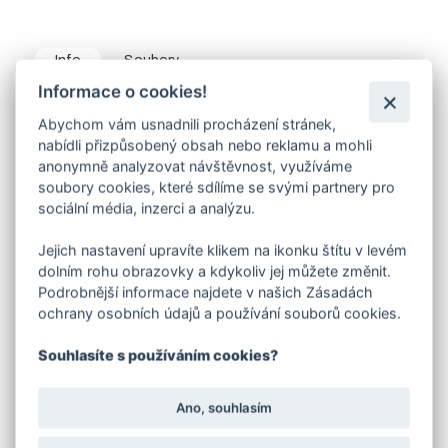
Info
Soubory
Informace o cookies!
Čtyřhranné pozinkované pletivo, síla drátu 2,0mm, oko
Abychom vám usnadnili procházení stránek,
55/55mm.
nabídli přizpůsobený obsah nebo reklamu a mohli
Balení má délku 25 bm, jedná se o klasickou roli-bez
anonymně analyzovat návštěvnost, využíváme
zapleteného napínacího drátu.
soubory cookies, které sdílíme se svými partnery pro
Možnost objednání a dodání pletiva v jiné než uvedené
sociální média, inzerci a analýzu.
délce. Za odmotání pletiva z role účtujeme manipulační
poplatek 72,60 Kč včetně DPH. Poplatek je automaticky
načten při odběru jiného množství než jsou celé role.
Jejich nastavení upravíte klikem na ikonku štítu v levém
dolním rohu obrazovky a kdykoliv jej můžete změnit.
Možnost zakoupení pletiva se zapleteným napínacím
Podrobnější informace najdete v našich Zásadách
drátem, pouze celá balení-cena na vyžádání.
ochrany osobních údajů a používání souborů cookies.
K pletivu budete potřebovat - související
produkty:
Souhlasíte s používáním cookies?
-napínací drát pozink
balení 52 nebo 78 bm k roli
pletiva. U pletiv výšky 1000 a 1250mm se obvykle
Ano, souhlasím
vedou
napínací dráty
jen nahoře a dole, zde stačí
balení
napínacího drátu
52 bm.