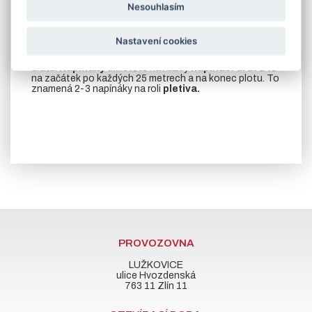
-
vázací drát pozink
balení 30 bm.
Vázací drát
slouží k
Nesouhlasím
uchycení pletiva ke sloupkům na začátku a konci plotu a
dále k uchycení
pletiva
ke středovému
napínacímu
drátu
,pokud nevlastníte sponkovací kleště.
Nastavení cookies
-
napínák pozink
. Slouží k vypnutí napínacího
drátu.
Napínáky
umístěte na každý
napínací drát
a to
na začátek po každých 25 metrech a na konec plotu. To
znamená 2-3 napínáky na roli
pletiva.
PROVOZOVNA
LUŽKOVICE
ulice Hvozdenská
763 11 Zlín 11