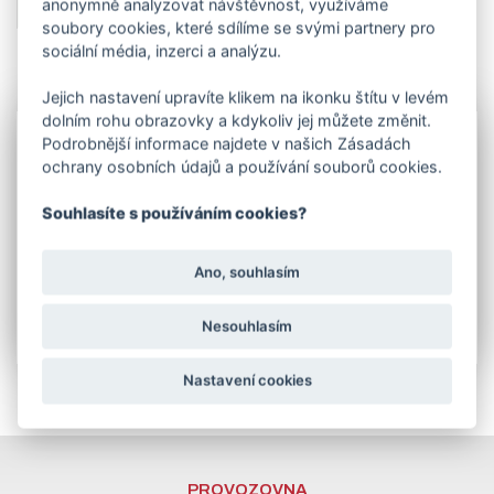
anonymně analyzovat návštěvnost, využíváme
soubory cookies, které sdílíme se svými partnery pro
sociální média, inzerci a analýzu.
Jejich nastavení upravíte klikem na ikonku štítu v levém
Info
dolním rohu obrazovky a kdykoliv jej můžete změnit.
Pro stavbu plotu na betonový základ nabízíme
plotny
Podrobnější informace najdete v našich Zásadách
s navařenou trubkou
, nebo jeklem na různé průměry
ochrany osobních údajů a používání souborů cookies.
trubek a rozměry jeklů.
Plotny pod sloupky jsou vyrobeny z plechu o síle stěny
Souhlasíte s používáním cookies?
4 - 5 mm podle jednotlivých typů. Na plotně jsou
vyvrtány 4 otvory průměr 12 mm a navařena trubka.
V tabulce e-shopu si vyberte
povrchovou úpravu
Ano, souhlasím
žárový zinek
nebo
galvanický zinek + komaxit
RAL
6005 jedlová zeleň.
Nesouhlasím
Nastavení cookies
PROVOZOVNA