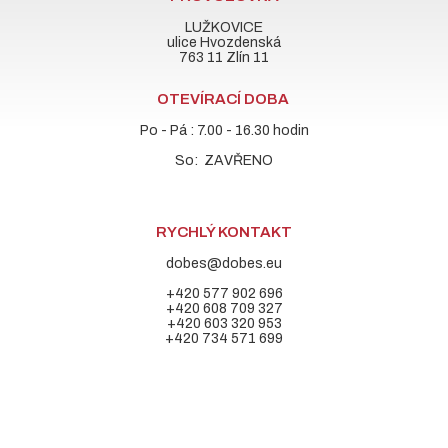
LUŽKOVICE
ulice Hvozdenská
763 11 Zlín 11
OTEVÍRACÍ DOBA
Po - Pá : 7.00 - 16.30 hodin
So: ZAVŘENO
RYCHLÝ KONTAKT
dobes@dobes.eu
+420 577 902 696
+420 608 709 327
+420 603 320 953
+420 734 571 699