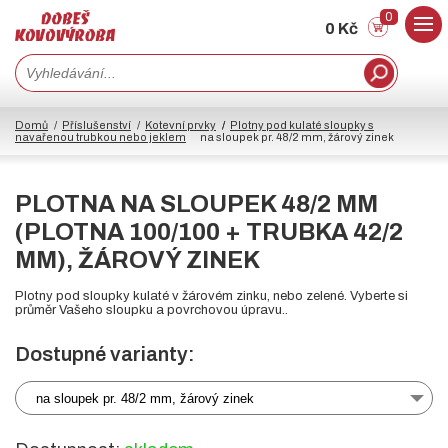
0
0 Kč
Domů
Příslušenství
Kotevní prvky
Plotny pod kulaté sloupky s
navařenou trubkou nebo jeklem
na sloupek pr. 48/2 mm, žárový zinek
PLOTNA NA SLOUPEK 48/2 MM
(PLOTNA 100/100 + TRUBKA 42/2
MM), ŽÁROVÝ ZINEK
Plotny pod sloupky kulaté v žárovém zinku, nebo zelené. Vyberte si
průměr Vašeho sloupku a povrchovou úpravu..
Dostupné varianty:
na sloupek pr. 48/2 mm, žárový zinek