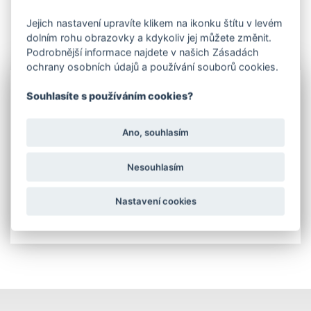
Jejich nastavení upravíte klikem na ikonku štítu v levém
dolním rohu obrazovky a kdykoliv jej můžete změnit.
Podrobnější informace najdete v našich Zásadách
Info
ochrany osobních údajů a používání souborů cookies.
Souhlasíte s používáním cookies?
Pro stavbu plotu na betonový základ nabízíme
plotny s
navařenou trubkou
, nebo
jeklem
na různé průměry
trubek a rozměry jeklů.
Ano, souhlasím
Plotny pod vzpěry jsou vyrobeny z
plechu o síle stěny
4 - 5 mm
. Na plotně 110/64 mm jsou vyvrtány
4 otvory
průměr 12mm
a v úhlu je navařená trubka průměr 34
Nesouhlasím
mm.
V tabulce e-shopu nabízíme dvě varianty povrchové
úpravy:
žárový zinek
nebo
galvanický zinek +
Nastavení cookies
komaxit RAL 6005 jedlová zeleň.