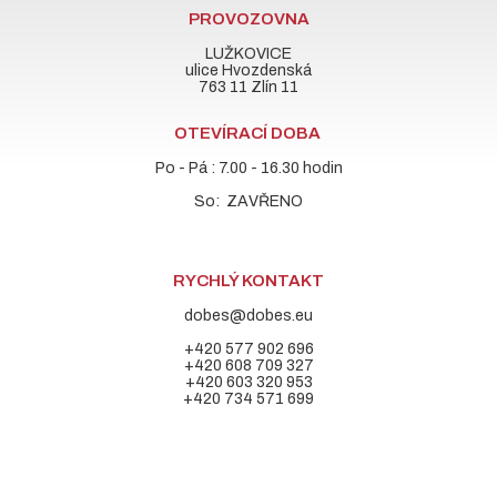
PROVOZOVNA
LUŽKOVICE
ulice Hvozdenská
763 11 Zlín 11
OTEVÍRACÍ DOBA
Po - Pá : 7.00 - 16.30 hodin
So: ZAVŘENO
RYCHLÝ KONTAKT
dobes@dobes.eu
+420 577 902 696
+420 608 709 327
+420 603 320 953
+420 734 571 699