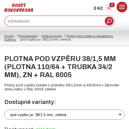
0
0 Kč
Domů
Příslušenství
Kotevní prvky
Plotny pod vzpěry s navařenou
trubkou
pod vzpěru pr. 38/1,5 mm, zelená
PLOTNA POD VZPĚRU 38/1,5 MM
(PLOTNA 110/64 + TRUBKA 34/2
MM), ZN + RAL 6005
Plotny pod vzpěry kulaté o průměru 38/1,5mm a 48/2mm v žárovém
zinku nebo v RAL 6005 zelené.
Dostupné varianty:
pod vzpěru pr. 38/1,5 mm, zelená