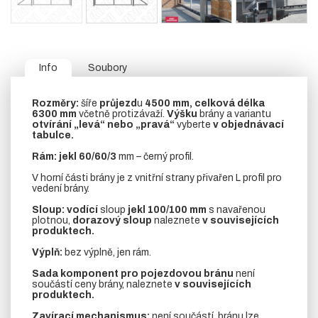
Info
Soubory
Rozměry:
šíře
průjezd
u
4500 mm, celková délka
6300 mm
včetně protizávaží.
Výšku
brány a variantu
otvírání „levá“ nebo „pravá“
vyberte
v objednávací
tabulce.
Rám:
jekl 60/60/3
mm – černý profil.
V horní části brány je z vnitřní strany přivařen L profil pro
vedení brány.
Sloup:
vodící
sloup
jekl 100/100 mm
s navařenou
plotnou,
dorazový sloup
naleznete
v souvisejících
produktech.
Výplň:
bez výplně, jen rám.
Sada komponent pro pojezdovou bránu
není
součástí ceny brány, naleznete
v souvisejících
produktech.
Zavírací mechanismus:
není součástí, bránu lze