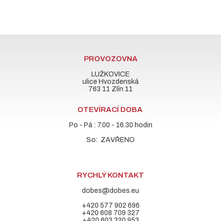
PROVOZOVNA
LUŽKOVICE
ulice Hvozdenská
763 11 Zlín 11
OTEVÍRACÍ DOBA
Po - Pá : 7.00 - 16.30 hodin
So: ZAVŘENO
RYCHLÝ KONTAKT
dobes@dobes.eu
+420 577 902 696
+420 608 709 327
+420 603 320 953