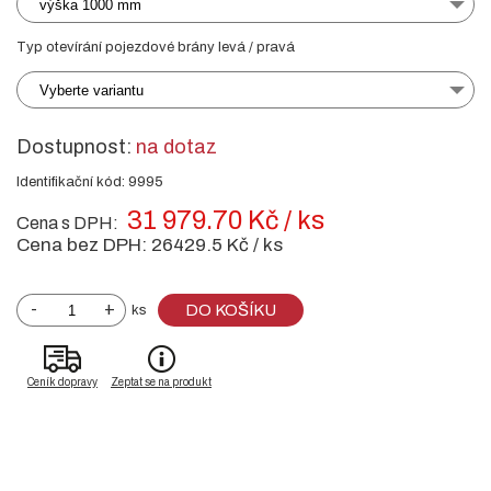
výška 1000 mm
Typ otevírání pojezdové brány levá / pravá
Vyberte variantu
Dostupnost:
na dotaz
Identifikační kód: 9995
31 979.70 Kč / ks
Cena s DPH:
Cena bez DPH:
26429.5 Kč / ks
-
+
DO KOŠÍKU
ks
Ceník dopravy
Zeptat se na produkt