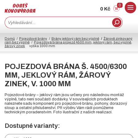
0
0 Kč
Domů
Pojezdové brány
Brány jeklový rám bez výplně
Žárově zinkovaný
rám bez výplně
Pojezdová brána průjezd 4500 mm, jeklový rám, bez výplně,
žárový zinek
výška 1000 mm
POJEZDOVÁ BRÁNA Š. 4500/6300
MM, JEKLOVÝ RÁM, ŽÁROVÝ
ZINEK, V. 1000 MM
Pojezdové brány – jeklový rám jsou určeny pro následnou montáž
výplně, tato není součástí dodávky. V souvisejících produktech
naleznete sadu komponent pro pojezdové bránu, pohony, dorazový
sloup a ostatní příslušenství. Při výběru Vám rádi pomůžeme
technickým poradenstvím. Foto ilustrační z našich realizací.
Dostupné varianty: