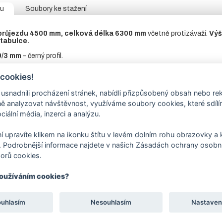
tu
Soubory ke stažení
 průjezdu 4500 mm, celková délka 6300 mm
včetně protizávaží.
Výš
 tabulce.
0/3 mm
– černý profil.
ny je z vnitřní strany přivařen L profil pro vedení brány.
 cookies!
sloup
jekl 100/100/3 mm
s navařenou plotnou,
dorazový sloup
nale
nadnili procházení stránek, nabídli přizpůsobený obsah nebo re
evařený
jekl
20/20 mm.
 analyzovat návštěvnost, využíváme soubory cookies, které sdíl
ciální média, inzerci a analýzu.
nt pro pojezdovou bránu
není součástí ceny brány, naleznete
v so
hanismus:
není součástí, bránu lze ovládat pomocí pohonu nebo ručně
í upravíte klikem na ikonku štítu v levém dolním rohu obrazovky a k
 případě ručně vedené brány možnost zamykání visacím zámkem.
 Podrobnější informace najdete v našich Zásadách ochrany osobní
ava: žárový zinek.
orů cookies.
ca 4 – 6 týdnů.
Technické detaily pro výrobu brány jsou vždy př
používáním cookies?
ouhlasím
Nesouhlasím
Nastaven