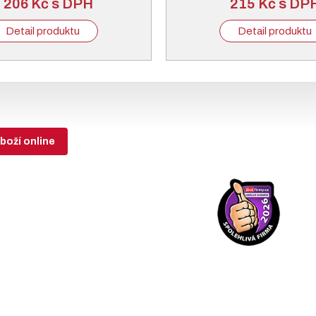
 206 Kč s DPH
215 Kč s DP
Detail produktu
Detail produktu
boží online