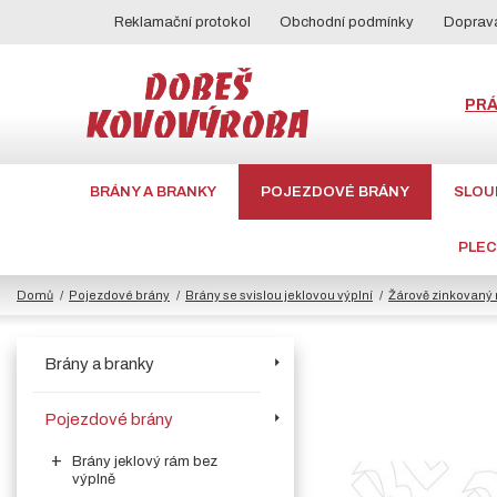
Reklamační protokol
Obchodní podmínky
Doprava
PR
BRÁNY A BRANKY
POJEZDOVÉ BRÁNY
SLOU
PLE
Domů
Pojezdové brány
Brány se svislou jeklovou výplní
Žárově zinkovaný r
Brány a branky
Pojezdové brány
Brány jeklový rám bez
výplně