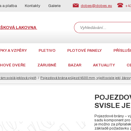
dobes@dobes.eu
+42
 a platba
Kontakty
Galerie
ÁŠKOVÁ LAKOVNA
PKY A VZPĚRY
PLETIVO
PLOTOVÉ PANELY
PŘÍSLUŠ
CHOVÉ DVEŘE
ZÁRUBNĚ
BAZAR
AKTUALITY
C
ám svislá jeklová výplň
Pojezdová brána průjezd 4500 mm, výplň svisle jekl, žárov
POJEZDOV
SVISLE JE
Pojezdové brány – vý
sadu komponent pro p
je možno za příplate
základě požadavku z