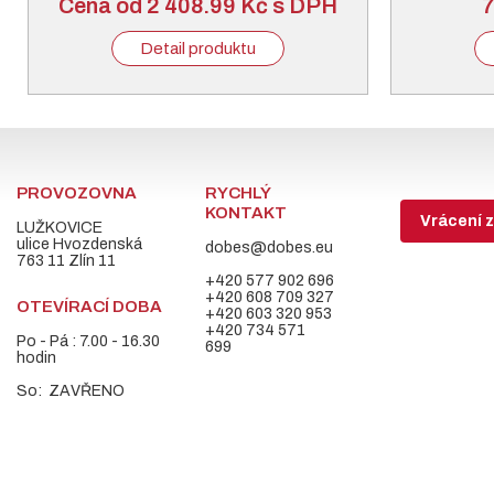
Cena od 2 408.99 Kč s DPH
7
Detail produktu
PROVOZOVNA
RYCHLÝ
KONTAKT
Vrácení z
LUŽKOVICE
ulice Hvozdenská
dobes@dobes.eu
763 11 Zlín 11
+420 577 902 696
+420 608 709 327
OTEVÍRACÍ DOBA
+420 603 320 953
+420 734 571
Po - Pá : 7.00 - 16.30
699
hodin
So: ZAVŘENO