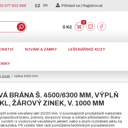
CZ
SK
0 577 902 696
Přihlásit se |
Registrovat
0
0 Kč
ENSTVÍ
KOVÁNÍ A ZÁMKY
LEŠENÁŘSKÉ KOZY
ENÍKY
ý zinek
výška 1000 mm
Á BRÁNA Š. 4500/6300 MM, VÝPLŇ
KL, ŽÁROVÝ ZINEK, V. 1000 MM
plň svisle vevařený jekl 20/20 mm. V souvisejících produktech naleznete
ojezdové bránu, pohony, dorazový sloup a ostatní příslušenství. Brány
k vyrobit i s vodorovně vevařeným jeklem, nebo s jiným rozměrem jeklu na
ákazníka. Při výběru Vám rádi pomůžeme technickým poradenstvím.