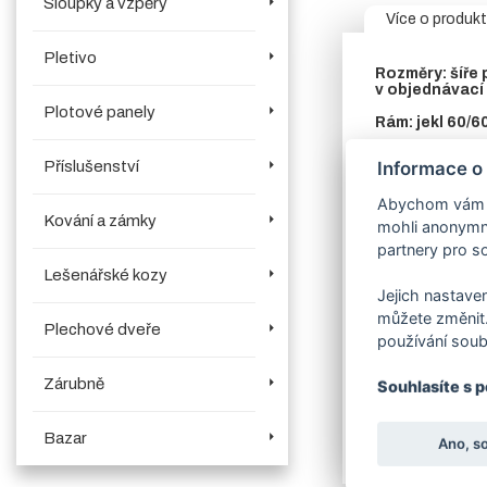
Sloupky a vzpěry
Více o produk
Pletivo
Rozměry:
šíře
v objednávací
Plotové panely
Rám:
jekl 60/6
V horní části brá
Informace o
Příslušenství
Sloup:
vodící 
Abychom vám us
Kování a zámky
Výplň:
svisle
v
mohli anonymně
partnery pro so
Sada kompone
Lešenářské kozy
Zavírací mec
Jejich nastaven
produktech.
V
můžete změnit.
Plechové dveře
Povrchová úpr
používání soub
Dostupnost:
c
Zárubně
Souhlasíte s 
Bazar
Ano, s