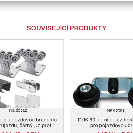
SOUVISEJÍCÍ PRODUKTY
Na dotaz
Na dotaz
pro pojezdovou bránu do
DHK 60 horní dojezdov
růjezdu, černý „C“ profil
pro pojezdovou b