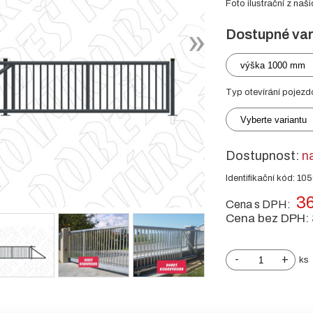
Foto ilustrační z naši
Dostupné var
výška 1000 mm
Typ otevírání pojezd
Vyberte variantu
Dostupnost:
n
Identifikační kód: 10
36
Cena s DPH:
Cena bez DPH:
-
+
ks