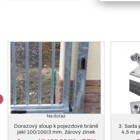
Na dotaz
Dorazový sloup k pojezdové bráně
3. Sada 
jekl 100/100/3 mm, žárový zinek
4,5 m p