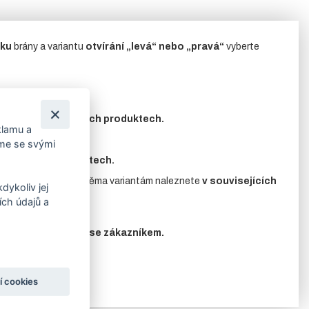
ku
brány a variantu
otvírání „levá“ nebo „pravá“
vyberte
znete
v souvisejících produktech.
klamu a
íme se svými
uvisejících produktech.
.
Příslušenství
k oběma variantám naleznete
v souvisejících
dykoliv jej
ch údajů a
edem konzultovány se zákazníkem.
í cookies