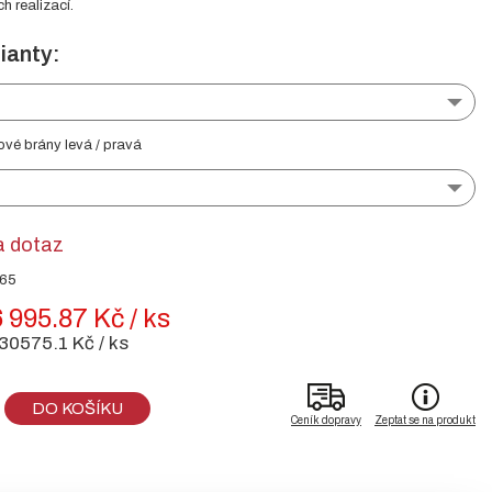
ch realizací.
ianty:
ové brány levá / pravá
a dotaz
565
 995.87 Kč / ks
30575.1 Kč / ks
DO KOŠÍKU
Ceník dopravy
Zeptat se na produkt