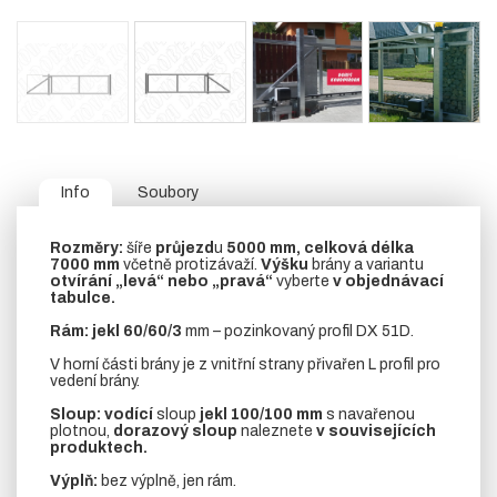
Info
Soubory
Rozměry:
šíře
průjezd
u
5000 mm, celková délka
7000 mm
včetně protizávaží.
Výšku
brány a variantu
otvírání „levá“ nebo „pravá“
vyberte
v objednávací
tabulce.
Rám:
jekl 60/60/3
mm – pozinkovaný profil DX 51D.
V horní části brány je z vnitřní strany přivařen L profil pro
vedení brány.
Sloup:
vodící
sloup
jekl 100/100 mm
s navařenou
plotnou,
dorazový sloup
naleznete
v souvisejících
produktech.
Výplň:
bez výplně, jen rám.