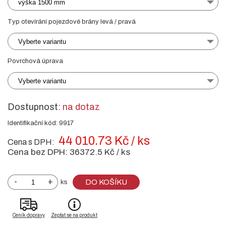
výška 1500 mm
Typ otevírání pojezdové brány levá / pravá
Vyberte variantu
Povrchová úprava
Vyberte variantu
Dostupnost:
na dotaz
Identifikační kód: 9917
44 010.73 Kč / ks
Cena s DPH:
Cena bez DPH:
36372.5 Kč / ks
-
+
DO KOŠÍKU
ks
Ceník dopravy
Zeptat se na produkt