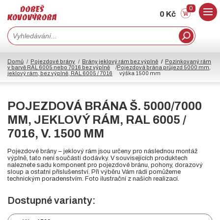
0
0 Kč
Domů
Pojezdové brány
Brány jeklový rám bez výplně
Pozinkovaný rám
v barvě RAL 6005 nebo 7016 bez výplně
Pojezdová brána průjezd 5000 mm,
jeklový rám, bez výplně, RAL 6005 / 7016
výška 1500 mm
POJEZDOVÁ BRÁNA Š. 5000/7000
MM, JEKLOVÝ RÁM, RAL 6005 /
7016, V. 1500 MM
Pojezdové brány – jeklový rám jsou určeny pro následnou montáž
výplně, tato není součástí dodávky. V souvisejících produktech
naleznete sadu komponent pro pojezdové bránu, pohony, dorazový
sloup a ostatní příslušenství. Při výběru Vám rádi pomůžeme
technickým poradenstvím. Foto ilustrační z našich realizací.
Dostupné varianty: