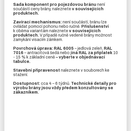
Sada komponent pro pojezdovou bránu
není
součástí ceny brány, naleznete
v souvisejících
produktech.
Zavírací mechanismus:
není součástí, bránu lze
ovládat pomocí pohonu nebo ručně.
Příslušenství
k oběma variantám naleznete
v souvisejících
produktech.
V případě ručně vedené brány možnost
zamykání visacím zámkem.
Povrchová úprava: RAL 6005
– jedlová zeleň,
RAL
7016
– antracitová šedá nebo j
iná RAL
za příplatek
10
- 15 % k základní ceně
– vyberte v objednávací
tabulce.
Stavební připravenost
naleznete v souborech ke
stažení.
Dostupnost:
cca 4 – 6 týdnů.
Technické detaily pro
výrobu brány jsou vždy předem konzultovány se
zákazníkem.