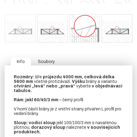
Info
Soubory
Rozměry:
šíře
průjezdu 4000 mm, celková délka
5600 mm
včetně protizávaží.
Výšku
brány a variantu
otvírání „levá“ nebo „pravá“
vyberte
v objednávací
tabulce.
Rám:
jekl 60/40/3 mm
– černý profil.
V horní části brány je z vnitřní strany přivařen L profil pro
vedení brány.
Sloup:
vodící sloup
jekl 100/100/3 mm s navařenou
plotnou,
dorazový sloup
naleznete
v souvisejících
produktech.