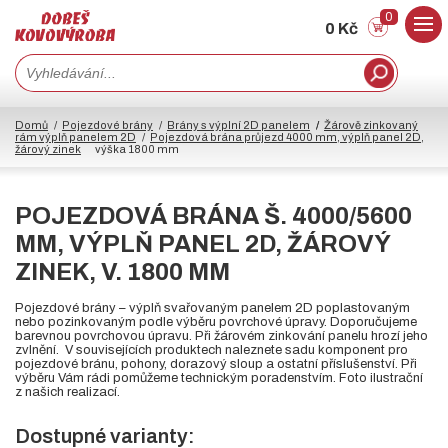
0
0 Kč
Domů
Pojezdové brány
Brány s výplní 2D panelem
Žárově zinkovaný
rám výplň panelem 2D
Pojezdová brána průjezd 4000 mm, výplň panel 2D,
žárový zinek
výška 1800 mm
POJEZDOVÁ BRÁNA Š. 4000/5600
MM, VÝPLŇ PANEL 2D, ŽÁROVÝ
ZINEK, V. 1800 MM
Pojezdové brány – výplň svařovaným panelem 2D poplastovaným
nebo pozinkovaným podle výběru povrchové úpravy. Doporučujeme
barevnou povrchovou úpravu. Při žárovém zinkování panelu hrozí jeho
zvlnění. V souvisejících produktech naleznete sadu komponent pro
pojezdové bránu, pohony, dorazový sloup a ostatní příslušenství. Při
výběru Vám rádi pomůžeme technickým poradenstvím. Foto ilustrační
z našich realizací.
Dostupné varianty: