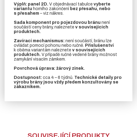
Výplň:
panel 2D.
V objednávací tabulce
vyberte
variantu
horního zakončení
bez přesahu, nebo
s přesahem
– viz nákres.
Sada komponent pro pojezdovou bránu
není
součástí ceny brány, naleznete
v souvisejících
produktech.
Zavírací mechanismus:
není součástí, bránu lze
ovládat pomocí pohonu nebo ručně.
Příslušenství
k oběma variantám naleznete
v souvisejících
produktech.
V případě ručně vedené brány možnost
zamykání visacím zámkem.
Povrchová úprava: žárový zinek.
Dostupnost:
cca 4 – 6 týdnů.
Technické detaily pro
výrobu brány jsou vždy předem konzultovány se
zákazníkem.
SOUVISEJÍCÍ PRODUKTY