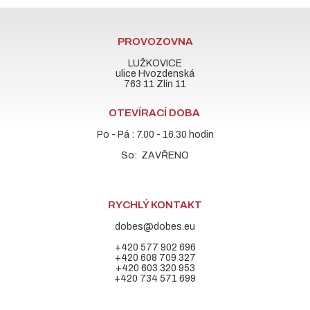
PROVOZOVNA
LUŽKOVICE
ulice Hvozdenská
763 11 Zlín 11
OTEVÍRACÍ DOBA
Po - Pá : 7.00 - 16.30 hodin
So: ZAVŘENO
RYCHLÝ KONTAKT
dobes@dobes.eu
+420 577 902 696
+420 608 709 327
+420 603 320 953
+420 734 571 699