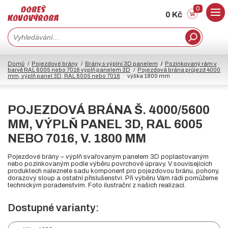
0
0 Kč
Domů
Pojezdové brány
Brány s výplní 3D panelem
Pozinkovaný rám v
barvě RAL 6005 nebo 7016 výplň panelem 3D
Pojezdová brána průjezd 4000
mm, výplň panel 3D, RAL 6005 nebo 7016
výška 1800 mm
POJEZDOVÁ BRÁNA Š. 4000/5600
MM, VÝPLŇ PANEL 3D, RAL 6005
NEBO 7016, V. 1800 MM
Pojezdové brány – výplň svařovaným panelem 3D poplastovaným
nebo pozinkovaným podle výběru povrchové úpravy. V souvisejících
produktech naleznete sadu komponent pro pojezdovou bránu, pohony,
dorazový sloup a ostatní příslušenství. Při výběru Vám rádi pomůžeme
technickým poradenstvím. Foto ilustrační z našich realizací.
Dostupné varianty: