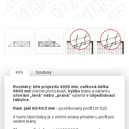
Info
Soubory
Rozměry:
šíře průjezdu 4000 mm, celková délka
5600 mm
včetně protizávaží.
Výšku
brány a variantu
otvírání „levá“ nebo „pravá“
vyberte
v objednávací
tabulce.
Rám:
jekl 60/40/3 mm
– pozinkovaný profil DX 51D.
V horní části brány je z vnitřní strany přivařen L profil pro
vedení brány.