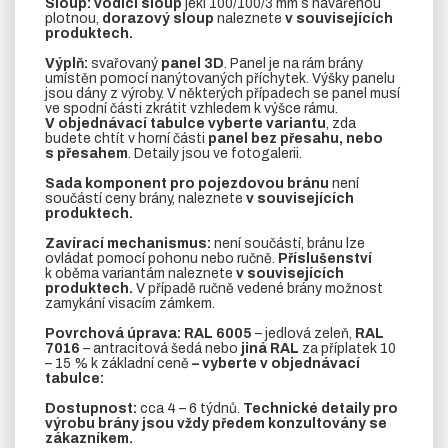
Sloup:
vodící sloup
jekl 100/100/3 mm s navařenou
plotnou,
dorazový sloup
naleznete
v souvisejících
produktech.
Výplň:
svařovaný
panel 3D
. Panel je na rám brány
umístěn pomocí nanýtovaných příchytek. Výšky panelu
jsou dány z výroby. V některých případech se panel musí
ve spodní části zkrátit vzhledem k výšce rámu.
V objednávací tabulce vyberte variantu
, zda
budete chtít v horní části
panel bez přesahu, nebo
s přesahem
. Detaily jsou ve fotogalerii.
Sada komponent pro pojezdovou bránu
není
součástí ceny brány, naleznete
v souvisejících
produktech.
Zavírací mechanismus:
není součástí, bránu lze
ovládat pomocí pohonu nebo ručně.
Příslušenství
k oběma variantám naleznete
v souvisejících
produktech.
V případě ručně vedené brány možnost
zamykání visacím zámkem.
Povrchová úprava: RAL 6005
– jedlová zeleň,
RAL
7016
– antracitová šedá nebo
jiná RAL
za příplatek 10
– 15 % k základní ceně
– vyberte v objednávací
tabulce:
Dostupnost:
cca 4 – 6 týdnů.
Technické detaily pro
výrobu brány jsou vždy předem konzultovány se
zákazníkem.