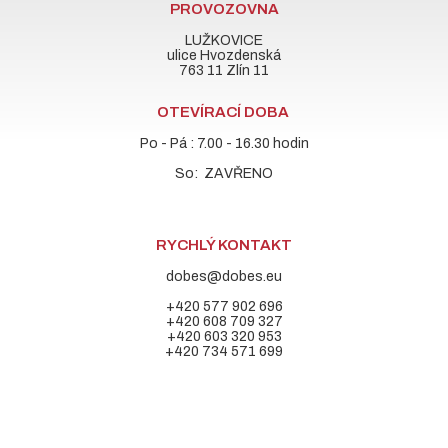
PROVOZOVNA
LUŽKOVICE
ulice Hvozdenská
763 11 Zlín 11
OTEVÍRACÍ DOBA
Po - Pá : 7.00 - 16.30 hodin
So: ZAVŘENO
RYCHLÝ KONTAKT
dobes@dobes.eu
+420 577 902 696
+420 608 709 327
+420 603 320 953
+420 734 571 699