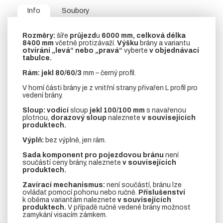
Info
Soubory
Rozměry:
šíře
průjezd
u
6000 mm, celková délka
8400 mm
včetně protizávaží.
Výšku
brány a variantu
otvírání „levá“ nebo „pravá“
vyberte
v objednávací
tabulce.
Rám:
jekl 80/60/3
mm – černý profil.
V horní části brány je z vnitřní strany přivařen L profil pro
vedení brány.
Sloup:
vodící
sloup
jekl 100/100 mm
s navařenou
plotnou,
dorazový sloup
naleznete
v souvisejících
produktech.
Výplň:
bez výplně, jen rám.
Sada komponent pro pojezdovou bránu
není
součástí ceny brány, naleznete
v souvisejících
produktech.
Zavírací mechanismus:
není součástí, bránu lze
ovládat pomocí pohonu nebo ručně.
Příslušenství
k oběma variantám naleznete
v souvisejících
produktech.
V případě ručně vedené brány možnost
zamykání visacím zámkem.