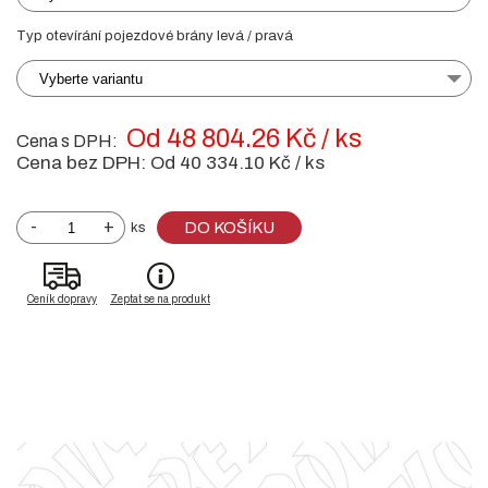
Typ otevírání pojezdové brány levá / pravá
Vyberte variantu
Od 48 804.26 Kč / ks
Cena s DPH:
Cena bez DPH:
Od 40 334.10 Kč / ks
-
+
DO KOŠÍKU
ks
Ceník dopravy
Zeptat se na produkt