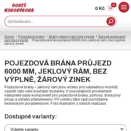
0
0 Kč
Domů
Pojezdové brány
Brány jeklový rám bez výplně
Žárově zinkovaný
rám bez výplně
Pojezdová brána průjezd 6000 mm, jeklový rám, bez výplně,
žárový zinek
POJEZDOVÁ BRÁNA PRŮJEZD
6000 MM, JEKLOVÝ RÁM, BEZ
VÝPLNĚ, ŽÁROVÝ ZINEK
Pojezdové brány – jeklový rám jsou určeny pro následnou montáž
výplně, tato není součástí dodávky. V souvisejících produktech
naleznete sadu komponent pro pojezdové bránu, pohony, dorazový
sloup a ostatní příslušenství. Při výběru Vám rádi pomůžeme
technickým poradenstvím. Foto ilustrační z našich realizací.
Dostupné varianty:
Vyberte variantu