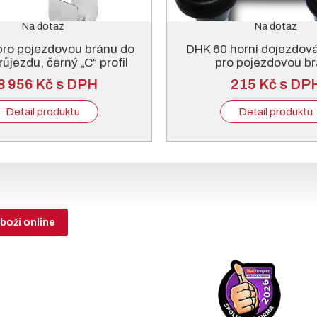
Na dotaz
Na dotaz
pro pojezdovou bránu do
DHK 60 horní dojezdov
růjezdu, černý „C“ profil
pro pojezdovou b
8 956 Kč s DPH
215 Kč s DP
Detail produktu
Detail produktu
boží online