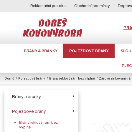
Reklamační protokol
Obchodní podmínky
Doprava
PR
BRÁNY A BRANKY
POJEZDOVÉ BRÁNY
SLOU
PLE
Domů
Pojezdové brány
Brány jeklový rám bez výplně
Žárově zinkovaný rá
Brány a branky
Pojezdové brány
Brány jeklový rám bez
výplně