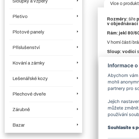
Sloupky a vzpěry
Více o produk
Pletivo
Rozměry:
šíře
p
v objednávací
Plotové panely
Rám:
jekl 80/6
V horní části brá
Příslušenství
Sloup:
vodící
Výplň:
bez výpln
Kování a zámky
Informace o
Sada kompone
Abychom vám us
Lešenářské kozy
Zavírací mec
mohli anonymně
produktech.
V
partnery pro so
Povrchová úpr
Plechové dveře
Jejich nastaven
Stavební přip
můžete změnit.
Zárubně
Dostupnost:
c
používání soub
Bazar
Souhlasíte s 