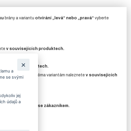
ku
brány a variantu
otvírání „levá“ nebo „pravá“
vyberte
ete
v souvisejících produktech.
uvisejících produktech.
klamu a
.
Příslušenství
k oběma variantám naleznete
v souvisejících
íme se svými
dykoliv jej
ch údajů a
edem konzultovány se zákazníkem.