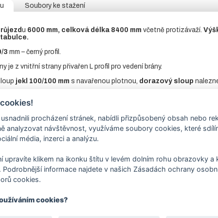
tu
Soubory ke stažení
růjezd
u
6000 mm, celková délka 8400 mm
včetně protizávaží.
Výš
 tabulce.
0/3
mm – černý profil.
ny je z vnitřní strany přivařen L profil pro vedení brány.
sloup
jekl 100/100 mm
s navařenou plotnou,
dorazový sloup
nalezn
ě, jen rám.
 cookies!
nt pro pojezdovou bránu
není součástí ceny brány, naleznete
v so
nadnili procházení stránek, nabídli přizpůsobený obsah nebo re
hanismus:
není součástí, bránu lze ovládat pomocí pohonu nebo ručně
 analyzovat návštěvnost, využíváme soubory cookies, které sdíl
 případě ručně vedené brány možnost zamykání visacím zámkem.
ciální média, inzerci a analýzu.
ava: žárový zinek
í upravíte klikem na ikonku štítu v levém dolním rohu obrazovky a k
ravenost
naleznetev souborech ke stažení.
 Podrobnější informace najdete v našich Zásadách ochrany osobní
ca 4 – 6 týdnů.
Technické detaily pro výrobu brány jsou vždy př
orů cookies.
používáním cookies?