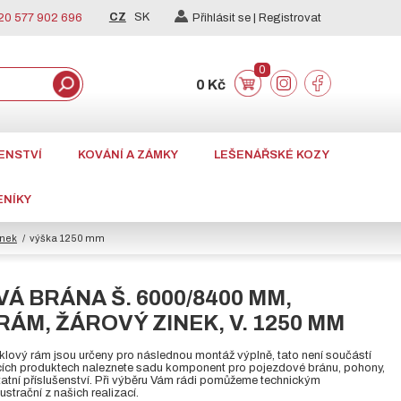
CZ
SK
0 577 902 696
Přihlásit se |
Registrovat
0
0 Kč
ENSTVÍ
KOVÁNÍ A ZÁMKY
LEŠENÁŘSKÉ KOZY
ENÍKY
inek
výška 1250 mm
Á BRÁNA Š. 6000/8400 MM,
ÁM, ŽÁROVÝ ZINEK, V. 1250 MM
klový rám jsou určeny pro následnou montáž výplně, tato není součástí
ících produktech naleznete sadu komponent pro pojezdové bránu, pohony,
atní příslušenství. Při výběru Vám rádi pomůžeme technickým
ustrační z našich realizací.