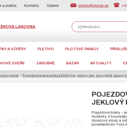
dobes@dobes.eu
+42
 a platba
Kontakty
Galerie
ÁŠKOVÁ LAKOVNA
PKY A VZPĚRY
PLETIVO
PLOTOVÉ PANELY
PŘÍSLUŠ
CHOVÉ DVEŘE
ZÁRUBNĚ
BAZAR
AKTUALITY
C
m bez výplně
Pojezdová brána průjezd 6000 mm, jeklový rám, bez výplně, žárový z
POJEZDOV
JEKLOVÝ R
Pojezdové brány – je
dodávky. V souvisej
dorazový sloup a ost
poradenstvím. Foto il