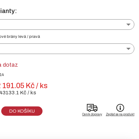
ianty:
ové brány levá / pravá
a dotaz
014
 191.05 Kč / ks
43133.1 Kč / ks
DO KOŠÍKU
Ceník dopravy
Zeptat se na produkt