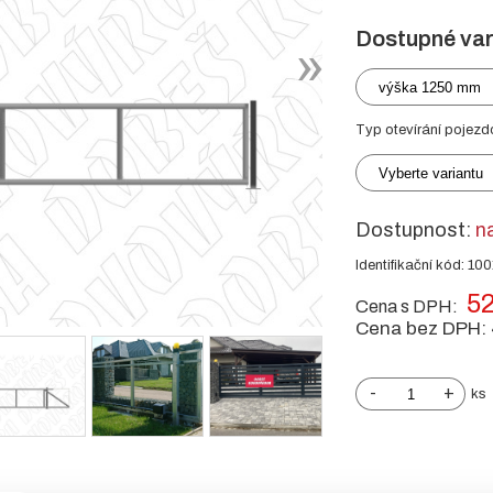
Dostupné var
výška 1250 mm
Typ otevírání pojezd
Vyberte variantu
Dostupnost:
n
Identifikační kód: 10
52
Cena s DPH:
Cena bez DPH:
-
+
ks