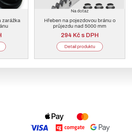
Na dotaz
á zarážka
Hřeben na pojezdovou bránu o
ránu
průjezdu nad 5000 mm
H
294 Kč s DPH
Detail produktu