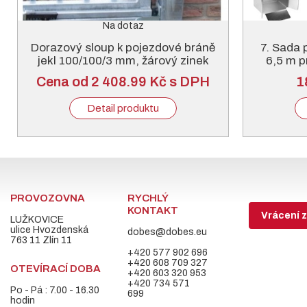
Na dotaz
Dorazový sloup k pojezdové bráně
7. Sada 
jekl 100/100/3 mm, žárový zinek
6,5 m p
Cena od 2 408.99 Kč s DPH
1
Detail produktu
PROVOZOVNA
RYCHLÝ
KONTAKT
Vrácení z
LUŽKOVICE
ulice Hvozdenská
dobes@dobes.eu
763 11 Zlín 11
+420 577 902 696
+420 608 709 327
OTEVÍRACÍ DOBA
+420 603 320 953
+420 734 571
Po - Pá : 7.00 - 16.30
699
hodin