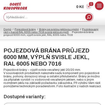
0
0 Kč
Domů
Pojezdové brány
Brány se svislou jeklovou výplní
Pozinkovaný
rám v barvě RAL 6005 nebo 7016 svislá jeklová výplň
Pojezdová brána
průjezd 6000 mm, výplň svisle jekl, RAL 6005 nebo 7016
POJEZDOVÁ BRÁNA PRŮJEZD
6000 MM, VÝPLŇ SVISLE JEKL,
RAL 6005 NEBO 7016
Pojezdové brány – výplň svisle vevařený jekl 20/20 mm.
V souvisejících produktech naleznete sadu komponent pro pojezdové
bránu, pohony, dorazový sloup a ostatní příslušenství. Brány je možno
za příplatek vyrobit i s vodorovně vevařeným jeklem, nebo s jiným
rozměrem jeklu na základě požadavku zákazníka. Při výběru Vám rádi
pomůžeme technickým poradenstvím. Foto ilustrační z našich realizací.
Dostupné varianty: