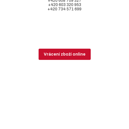
+420 608 709 327
+420 603 320 953
+420 734 571 699
Vrácení zboží online