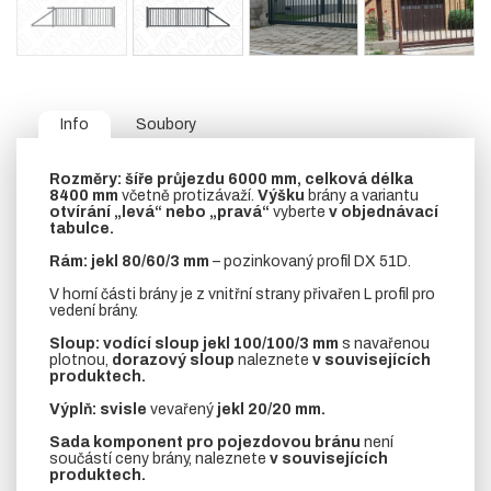
Info
Soubory
Rozměry:
šíře průjezdu 6000 mm, celková délka
8400 mm
včetně protizávaží.
Výšku
brány a variantu
otvírání „levá“ nebo „pravá“
vyberte
v objednávací
tabulce.
Rám:
jekl 80/60/3 mm
– pozinkovaný profil DX 51D.
V horní části brány je z vnitřní strany přivařen L profil pro
vedení brány.
Sloup:
vodící sloup
jekl 100/100/3 mm
s navařenou
plotnou,
dorazový sloup
naleznete
v souvisejících
produktech.
Výplň:
svisle
vevařený
jekl
20/20 mm.
Sada komponent pro pojezdovou bránu
není
součástí ceny brány, naleznete
v souvisejících
produktech.