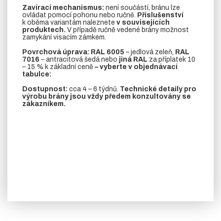
Zavírací mechanismus:
není součástí, bránu lze
ovládat pomocí pohonu nebo ručně.
Příslušenství
k oběma variantám naleznete
v souvisejících
produktech.
V případě ručně vedené brány možnost
zamykání visacím zámkem.
Povrchová úprava: RAL 6005
– jedlová zeleň,
RAL
7016
– antracitová šedá nebo
jiná RAL
za příplatek 10
– 15 % k základní ceně
– vyberte v objednávací
tabulce:
Dostupnost:
cca 4 – 6 týdnů.
Technické detaily pro
výrobu brány jsou vždy předem konzultovány se
zákazníkem.