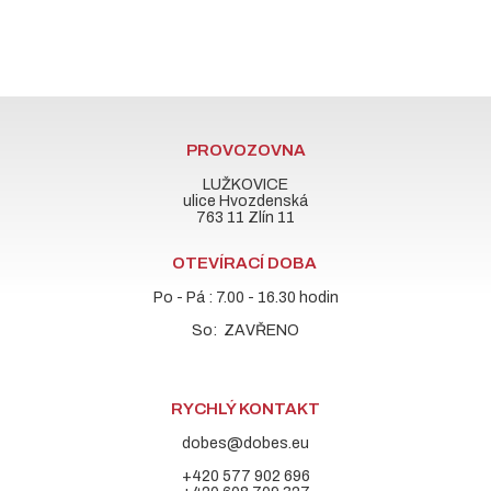
PROVOZOVNA
LUŽKOVICE
ulice Hvozdenská
763 11 Zlín 11
OTEVÍRACÍ DOBA
Po - Pá : 7.00 - 16.30 hodin
So: ZAVŘENO
RYCHLÝ KONTAKT
dobes@dobes.eu
+420 577 902 696