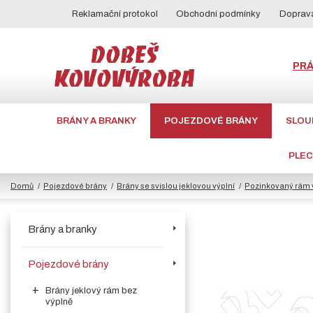
Reklamační protokol
Obchodní podmínky
Doprava
PR
BRÁNY A BRANKY
POJEZDOVÉ BRÁNY
SLOU
PLE
Domů
Pojezdové brány
Brány se svislou jeklovou výplní
Pozinkovaný rám v
Brány a branky
Pojezdové brány
Brány jeklový rám bez
výplně