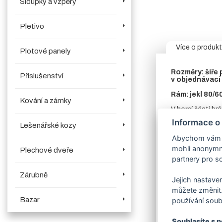
Sloupky a vzpěry
Pletivo
Více o produk
Plotové panely
Rozměry:
šíře
Příslušenství
v objednávací
Rám:
jekl 80/6
Kování a zámky
V horní části brá
Informace o
Sloup:
vodící 
Lešenářské kozy
Abychom vám us
Výplň:
svisle
v
mohli anonymně
Plechové dveře
Sada kompone
partnery pro so
Zavírací mec
Zárubně
produktech.
V
Jejich nastaven
můžete změnit.
Povrchová úp
v objednávací
Bazar
používání soub
Dostupnost:
c
Souhlasíte s 