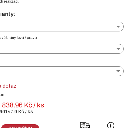
ch realizací.
ianty:
ové brány levá / pravá
a dotaz
490
 838.96 Kč / ks
46147.9 Kč / ks