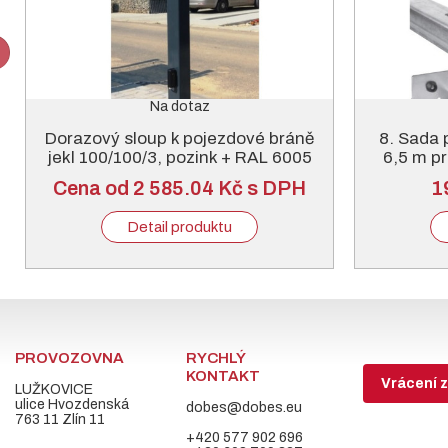
Na dotaz
Dorazový sloup k pojezdové bráně
8. Sada 
jekl 100/100/3, pozink + RAL 6005
6,5 m pr
nebo 7016
Cena od 2 585.04 Kč s DPH
1
Detail produktu
PROVOZOVNA
RYCHLÝ
KONTAKT
Vrácení z
LUŽKOVICE
ulice Hvozdenská
dobes@dobes.eu
763 11 Zlín 11
+420 577 902 696