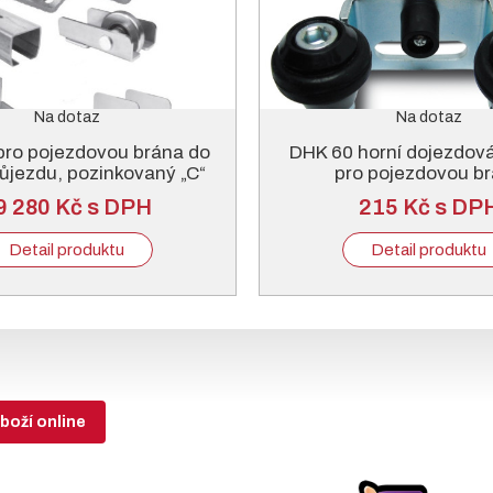
Na dotaz
Na dotaz
pro pojezdovou brána do
DHK 60 horní dojezdov
ůjezdu, pozinkovaný „C“
pro pojezdovou b
profil
9 280 Kč s DPH
215 Kč s DP
Detail produktu
Detail produktu
boží online