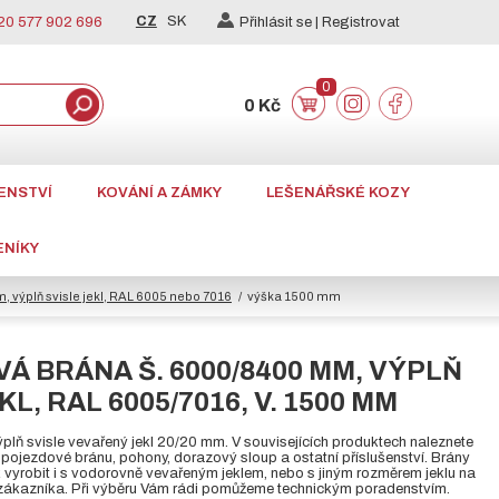
CZ
SK
0 577 902 696
Přihlásit se |
Registrovat
0
0 Kč
ENSTVÍ
KOVÁNÍ A ZÁMKY
LEŠENÁŘSKÉ KOZY
ENÍKY
 výplň svisle jekl, RAL 6005 nebo 7016
výška 1500 mm
Á BRÁNA Š. 6000/8400 MM, VÝPLŇ
KL, RAL 6005/7016, V. 1500 MM
plň svisle vevařený jekl 20/20 mm. V souvisejících produktech naleznete
ojezdové bránu, pohony, dorazový sloup a ostatní příslušenství. Brány
k vyrobit i s vodorovně vevařeným jeklem, nebo s jiným rozměrem jeklu na
ákazníka. Při výběru Vám rádi pomůžeme technickým poradenstvím.