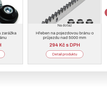
Na dotaz
á zarážka
Hřeben na pojezdovou bránu o
ránu
průjezdu nad 5000 mm
H
294 Kč s DPH
Detail produktu