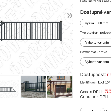
Foto ilustrační z naši
Dostupné var
výška 1500 mm
Typ otevírání pojezd
Vyberte variantu
Povrchová úprava
Vyberte variantu
Dostupnost:
n
Identifikační kód: 10
55
Cena s DPH:
Cena bez DPH: