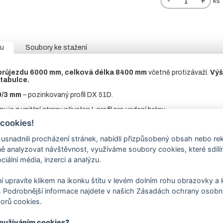
-
+
ks
tu
Soubory ke stažení
 průjezdu 6000 mm, celková délka 8400 mm
včetně protizávaží.
Výš
 tabulce.
0/3 mm
– pozinkovaný profil DX 51D.
ny je z vnitřní strany přivařen L profil pro vedení brány.
 cookies!
sloup
jekl 100/100/3 mm
s navařenou plotnou,
dorazový sloup
nale
nadnili procházení stránek, nabídli přizpůsobený obsah nebo re
evařený
jekl
20/20 mm.
 analyzovat návštěvnost, využíváme soubory cookies, které sdíl
nt pro pojezdovou bránu
není součástí ceny brány, naleznete
v so
ciální média, inzerci a analýzu.
hanismus:
není součástí, bránu lze ovládat pomocí pohonu nebo ručně
 případě ručně vedené brány možnost zamykání visacím zámkem.
í upravíte klikem na ikonku štítu v levém dolním rohu obrazovky a k
 Podrobnější informace najdete v našich Zásadách ochrany osobní
rava: RAL 6005
– jedlová zeleň,
RAL 7016
– antracitová šedá nebo
j
 tabulce:
orů cookies.
ca 4 – 6 týdnů.
Technické detaily pro výrobu brány jsou vždy př
používáním cookies?