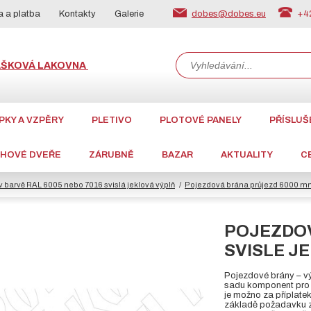
dobes@dobes.eu
+42
 a platba
Kontakty
Galerie
ÁŠKOVÁ LAKOVNA
PKY A VZPĚRY
PLETIVO
PLOTOVÉ PANELY
PŘÍSLUŠ
CHOVÉ DVEŘE
ZÁRUBNĚ
BAZAR
AKTUALITY
C
 barvě RAL 6005 nebo 7016 svislá jeklová výplň
Pojezdová brána průjezd 6000 mm,
POJEZDOV
SVISLE JE
Pojezdové brány – vý
sadu komponent pro p
je možno za příplate
základě požadavku z