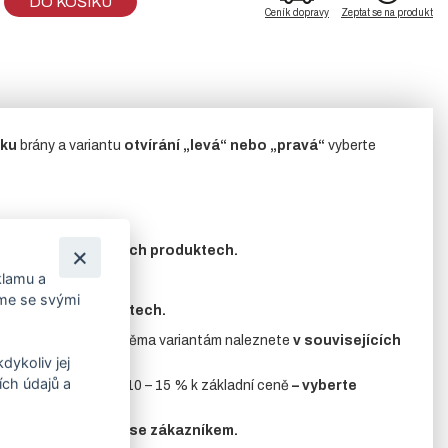
DO KOŠÍKU
Ceník dopravy
Zeptat se na produkt
ku
brány a variantu
otvírání „levá“ nebo „pravá“
vyberte
znete
v souvisejících produktech.
klamu a
íme se svými
uvisejících produktech.
.
Příslušenství
k oběma variantám naleznete
v souvisejících
dykoliv jej
ch údajů a
iná RAL
za příplatek 10 – 15 % k základní ceně
– vyberte
edem konzultovány se zákazníkem.