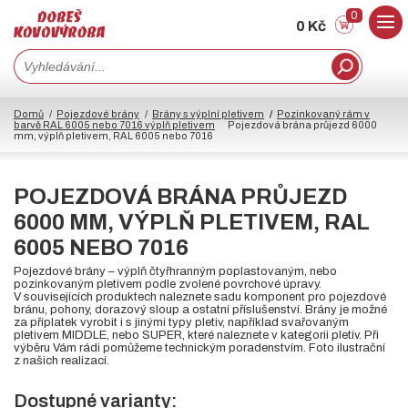
0
0 Kč
Domů
Pojezdové brány
Brány s výplní pletivem
Pozinkovaný rám v
barvě RAL 6005 nebo 7016 výplň pletivem
Pojezdová brána průjezd 6000
mm, výplň pletivem, RAL 6005 nebo 7016
POJEZDOVÁ BRÁNA PRŮJEZD
6000 MM, VÝPLŇ PLETIVEM, RAL
6005 NEBO 7016
Pojezdové brány – výplň čtyřhranným poplastovaným, nebo
pozinkovaným pletivem podle zvolené povrchové úpravy.
V souvisejících produktech naleznete sadu komponent pro pojezdové
bránu, pohony, dorazový sloup a ostatní příslušenství. Brány je možné
za příplatek vyrobit i s jinými typy pletiv, například svařovaným
pletivem MIDDLE, nebo SUPER, které naleznete v kategorii pletiv. Při
výběru Vám rádi pomůžeme technickým poradenstvím. Foto ilustrační
z našich realizací.
Dostupné varianty: