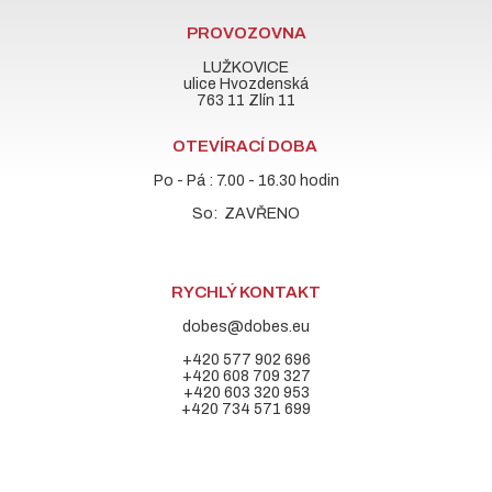
PROVOZOVNA
LUŽKOVICE
ulice Hvozdenská
763 11 Zlín 11
OTEVÍRACÍ DOBA
Po - Pá : 7.00 - 16.30 hodin
So: ZAVŘENO
RYCHLÝ KONTAKT
dobes@dobes.eu
+420 577 902 696
+420 608 709 327
+420 603 320 953
+420 734 571 699