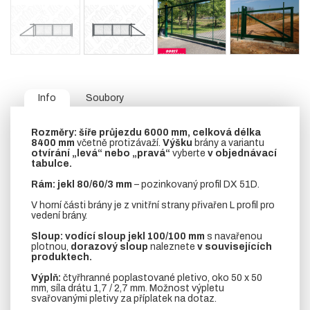
Info
Soubory
Rozměry:
šíře průjezdu 6000 mm, celková délka
8400 mm
včetně protizávaží.
Výšku
brány a variantu
otvírání „levá“ nebo „pravá“
vyberte
v objednávací
tabulce.
Rám:
jekl 80/60/3 mm
– pozinkovaný profil DX 51D.
V horní části brány je z vnitřní strany přivařen L profil pro
vedení brány.
Sloup:
vodící sloup
jekl 100/100 mm
s navařenou
plotnou,
dorazový sloup
naleznete
v souvisejících
produktech.
Výplň:
čtyřhranné poplastované pletivo, oko 50 x 50
mm, síla drátu 1,7 / 2,7 mm. Možnost výpletu
svařovanými pletivy za příplatek na dotaz.