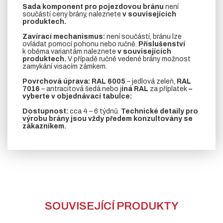
Sada komponent pro pojezdovou bránu
není
součástí ceny brány, naleznete
v souvisejících
produktech.
Zavírací mechanismus:
není součástí, bránu lze
ovládat pomocí pohonu nebo ručně.
Příslušenství
k oběma variantám naleznete
v souvisejících
produktech.
V případě ručně vedené brány možnost
zamykání visacím zámkem.
Povrchová úprava: RAL 6005
– jedlová zeleň,
RAL
7016
– antracitová šedá nebo j
iná RAL
za příplatek
–
vyberte v objednávací tabulce:
Dostupnost:
cca 4 – 6 týdnů.
Technické detaily pro
výrobu brány jsou vždy předem konzultovány se
zákazníkem.
SOUVISEJÍCÍ PRODUKTY