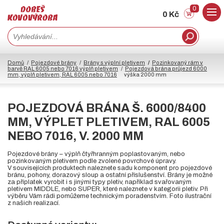
0
0 Kč
Domů
Pojezdové brány
Brány s výplní pletivem
Pozinkovaný rám v
barvě RAL 6005 nebo 7016 výplň pletivem
Pojezdová brána průjezd 6000
mm, výplň pletivem, RAL 6005 nebo 7016
výška 2000 mm
POJEZDOVÁ BRÁNA Š. 6000/8400
MM, VÝPLET PLETIVEM, RAL 6005
NEBO 7016, V. 2000 MM
Pojezdové brány – výplň čtyřhranným poplastovaným, nebo
pozinkovaným pletivem podle zvolené povrchové úpravy.
V souvisejících produktech naleznete sadu komponent pro pojezdové
bránu, pohony, dorazový sloup a ostatní příslušenství. Brány je možné
za příplatek vyrobit i s jinými typy pletiv, například svařovaným
pletivem MIDDLE, nebo SUPER, které naleznete v kategorii pletiv. Při
výběru Vám rádi pomůžeme technickým poradenstvím. Foto ilustrační
z našich realizací.