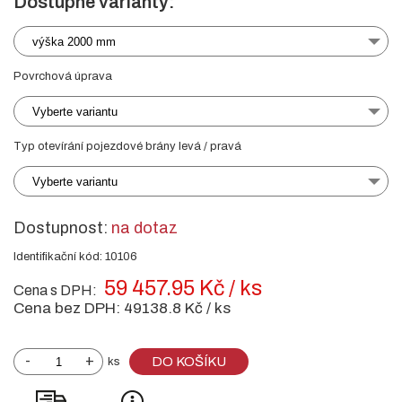
Dostupné varianty:
výška 2000 mm
Povrchová úprava
Vyberte variantu
Typ otevírání pojezdové brány levá / pravá
Vyberte variantu
Dostupnost:
na dotaz
Identifikační kód: 10106
59 457.95 Kč / ks
Cena s DPH:
Cena bez DPH:
49138.8 Kč / ks
-
+
DO KOŠÍKU
ks