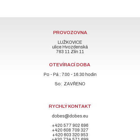
PROVOZOVNA
LUŽKOVICE
ulice Hvozdenská
763 11 Zlín 11
OTEVÍRACÍ DOBA
Po - Pá : 7.00 - 16.30 hodin
So: ZAVŘENO
RYCHLÝ KONTAKT
dobes@dobes.eu
+420 577 902 696
+420 608 709 327
+420 603 320 953
+420 734 571 699