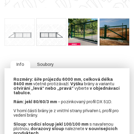
Info
Soubory
Rozměry:
šíře průjezdu 6000 mm, celková délka
8400 mm
včetně protizávaží.
Výšku
brány a variantu
otvírání „levá“ nebo „pravá“
vyberte
v objednávací
tabulce.
Rám:
jekl 80/60/3 mm
– pozinkovaný profil DX 51D.
V horní části brány je z vnitřní strany přivařen L profil pro
vedení brány.
Sloup:
vodící sloup
jekl 100/100 mm
s navařenou
plotnou,
dorazový sloup
naleznete
v souvisejících
produktech.