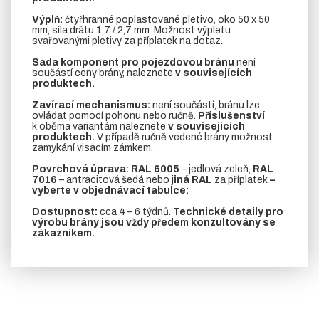
Výplň:
čtyřhranné poplastované pletivo, oko 50 x 50
mm, síla drátu 1,7 / 2,7 mm. Možnost výpletu
svařovanými pletivy za příplatek na dotaz.
Sada komponent pro pojezdovou bránu
není
součástí ceny brány, naleznete
v souvisejících
produktech.
Zavírací mechanismus:
není součástí, bránu lze
ovládat pomocí pohonu nebo ručně.
Příslušenství
k oběma variantám naleznete
v souvisejících
produktech.
V případě ručně vedené brány možnost
zamykání visacím zámkem.
Povrchová úprava: RAL 6005
– jedlová zeleň,
RAL
7016
– antracitová šedá nebo j
iná RAL
za příplatek
–
vyberte v objednávací tabulce:
Dostupnost:
cca 4 – 6 týdnů.
Technické detaily pro
výrobu brány jsou vždy předem konzultovány se
zákazníkem.