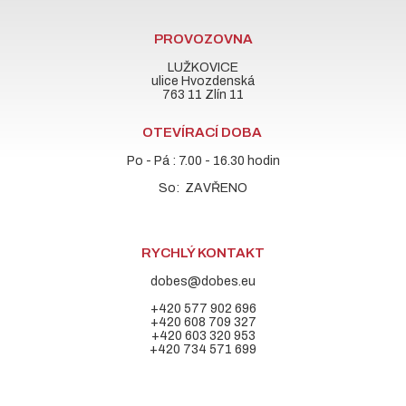
PROVOZOVNA
LUŽKOVICE
ulice Hvozdenská
763 11 Zlín 11
OTEVÍRACÍ DOBA
Po - Pá : 7.00 - 16.30 hodin
So: ZAVŘENO
RYCHLÝ KONTAKT
dobes@dobes.eu
+420 577 902 696
+420 608 709 327
+420 603 320 953
+420 734 571 699