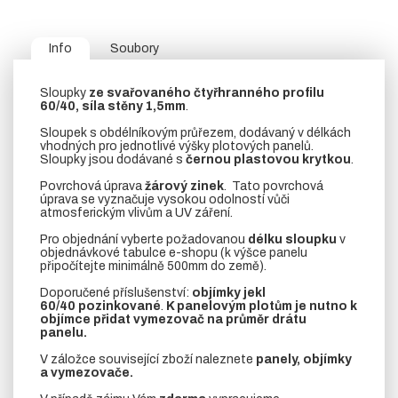
Info
Soubory
Sloupky
ze svařovaného čtyřhranného profilu
60/40, síla stěny 1,5mm
.
Sloupek s obdélníkovým průřezem, dodávaný v délkách
vhodných pro jednotlivé výšky plotových panelů.
Sloupky jsou dodávané s
černou plastovou krytkou
.
Povrchová úprava
žárový zinek
. Tato povrchová
úprava se vyznačuje vysokou odolností vůči
atmosferickým vlivům a UV záření.
Pro objednání vyberte požadovanou
délku sloupku
v
objednávkové tabulce e-shopu (k výšce panelu
připočítejte minimálně 500mm do země).
Doporučené příslušenství:
objímky jekl
60/40
pozinkované
.
K panelovým plotům je nutno k
objímce přidat vymezovač na průměr drátu
panelu.
V záložce související zboží naleznete
panely, objímky
a vymezovače.