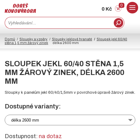
0
0 Kč
Domů
Sloupky a vzpěry
Sloupky jeklové hranaté
Sloupek jekl 60/40
stěna 1,5 mm žárový zinek
délka 2600 mm
SLOUPEK JEKL 60/40 STĚNA 1,5
MM ŽÁROVÝ ZINEK, DÉLKA 2600
MM
Sloupky k panelům jekl 60/40/1,5mm v povrchové úpravě žárový zinek.
Dostupné varianty:
délka 2600 mm
Dostupnost:
na dotaz