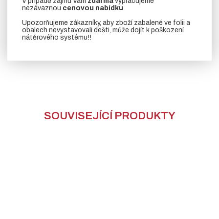
V případě zájmu Vám
zdarma
vypracujeme
nezávaznou
cenovou nabídku
.
Upozorňujeme zákazníky, aby zboží zabalené ve folii a
obalech nevystavovali dešti, může dojít k poškození
nátěrového systému!!
SOUVISEJÍCÍ PRODUKTY