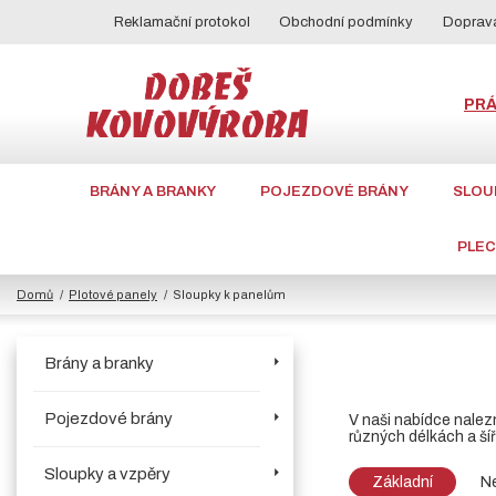
Reklamační protokol
Obchodní podmínky
Doprava
PR
BRÁNY A BRANKY
POJEZDOVÉ BRÁNY
SLOU
PLE
Domů
Plotové panely
Sloupky k panelům
Brány a branky
Pojezdové brány
V naši nabídce nalez
různých délkách a ší
Sloupky a vzpěry
Základní
Ne