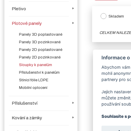
Pletivo
Skladem
Plotové panely
CELKEM NALEZ
Panely 3D poplastované
Panely 3D pozinkované
Panely 2D poplastované
Informace o
Panely 2D pozinkované
Sloupky k panelům
Abychom vám us
Příslušenství k panelům
mohli anonymně
partnery pro so
Stínící fólie LDPE
Mobilní oplocení
Jejich nastaven
můžete změnit.
Příslušenství
používání soub
Souhlasíte s 
Kování a zámky