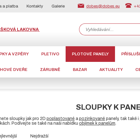
dobes@dobes.eu
+42
 a platba
Kontakty
Galerie
ÁŠKOVÁ LAKOVNA
PKY A VZPĚRY
PLETIVO
PLOTOVÉ PANELY
PŘÍSLUŠ
CHOVÉ DVEŘE
ZÁRUBNĚ
BAZAR
AKTUALITY
C
SLOUPKY K PAN
nete sloupky jak pro 2D
poplastované
a
pozinkované
panely, tak také 
řkách. Podívejte se také na naši nabídku
objímek k panelům
.
jlevnější
Nejdražší