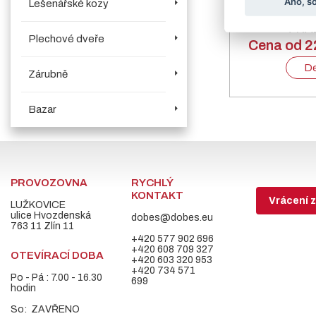
Ano, s
Lešenářské kozy
Sloupek jekl
+ RAL
Plechové dveře
Cena od 2
De
Zárubně
Bazar
PROVOZOVNA
RYCHLÝ
KONTAKT
Vrácení z
LUŽKOVICE
ulice Hvozdenská
dobes@dobes.eu
763 11 Zlín 11
+420 577 902 696
+420 608 709 327
OTEVÍRACÍ DOBA
+420 603 320 953
+420 734 571
Po - Pá : 7.00 - 16.30
699
hodin
So: ZAVŘENO