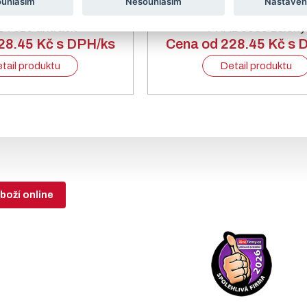
ouhlasím
Nesouhlasím
Nastaven
 60/40 stěna 1,5 mm ZN
Sloupek jekl 60/40 stěna 
 7016 antracit
+ RAL 6005 zelený
28.45 Kč s DPH/ks
Cena od 228.45 Kč s 
tail produktu
Detail produktu
boží online