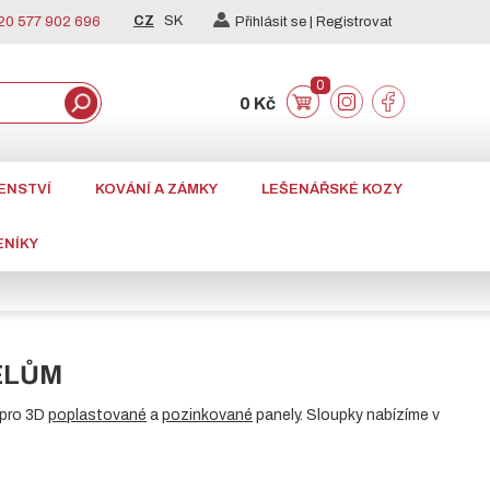
CZ
SK
0 577 902 696
Přihlásit se |
Registrovat
0
0 Kč
ENSTVÍ
KOVÁNÍ A ZÁMKY
LEŠENÁŘSKÉ KOZY
ENÍKY
ELŮM
i pro 3D
poplastované
a
pozinkované
panely. Sloupky nabízíme v