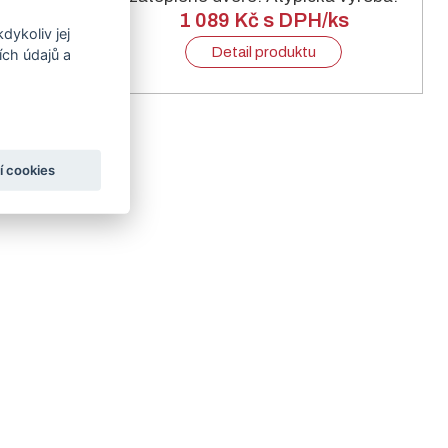
s
1 089 Kč s DPH/ks
dykoliv jej
Detail produktu
ch údajů a
í cookies