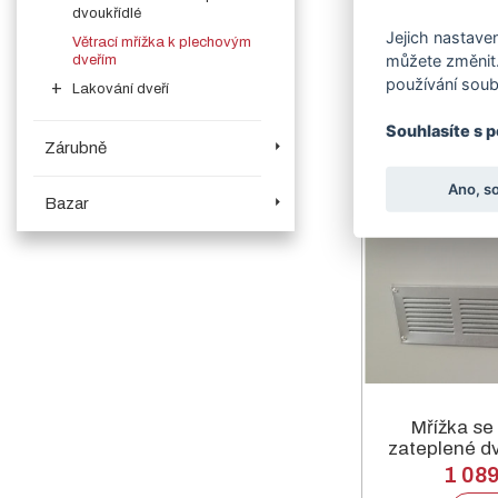
dvoukřídlé
484
Jejich nastaven
Větrací mřížka k plechovým
De
můžete změnit.
dveřím
používání soub
Lakování dveří
Souhlasíte s 
Zárubně
Ano, s
Bazar
Mřížka se 
zateplené dv
1 08