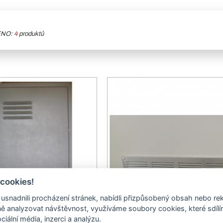
ENO:
4
produktů
 cookies!
nadnili procházení stránek, nabídli přizpůsobený obsah nebo re
 analyzovat návštěvnost, využíváme soubory cookies, které sdíl
žka nahoře a dole pro
Mřížka proti hmyzu pro ne
ciální média, inzerci a analýzu.
né dveře. Atypická
dveře. Atypická výro