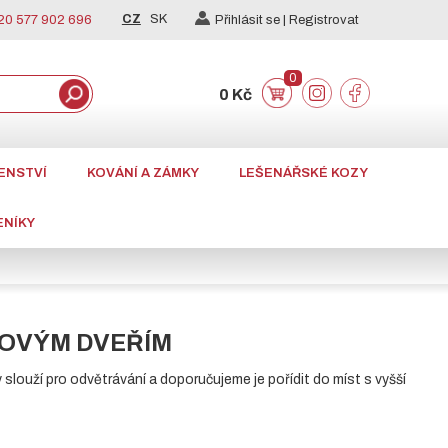
CZ
SK
0 577 902 696
Přihlásit se |
Registrovat
0
0 Kč
ENSTVÍ
KOVÁNÍ A ZÁMKY
LEŠENÁŘSKÉ KOZY
ENÍKY
HOVÝM DVEŘÍM
y slouží pro odvětrávání a doporučujeme je pořídit do míst s vyšší