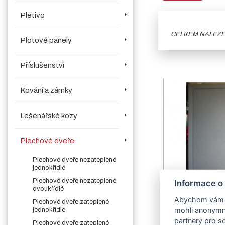
Pletivo
CELKEM NALEZ
Plotové panely
Příslušenství
Kování a zámky
Lešenářské kozy
Plechové dveře
Plechové dveře nezateplené
jednokřídlé
Plechové dveře nezateplené
Informace o
dvoukřídlé
Abychom vám us
Plechové dveře zateplené
mohli anonymně
jednokřídlé
Větrací mří
partnery pro so
nezateple
Plechové dveře zateplené