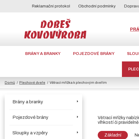
Reklamační protokol
Obchodní podmínky
Doprava
PR
BRÁNY A BRANKY
POJEZDOVÉ BRÁNY
SLOU
PLE
Domů
Plechové dveře
Větrací mřížka k plechovým dveřím
Brány a branky
Pojezdové brány
Větrací mřížky nabízí
vlhkostí či pravideln
Sloupky a vzpěry
Základní
Ne