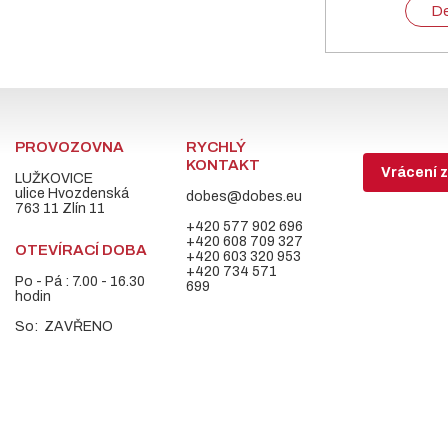
De
PROVOZOVNA
RYCHLÝ
KONTAKT
Vrácení z
LUŽKOVICE
ulice Hvozdenská
dobes@dobes.eu
763 11 Zlín 11
+420 577 902 696
+420 608 709 327
OTEVÍRACÍ DOBA
+420 603 320 953
+420 734 571
Po - Pá : 7.00 - 16.30
699
hodin
So: ZAVŘENO