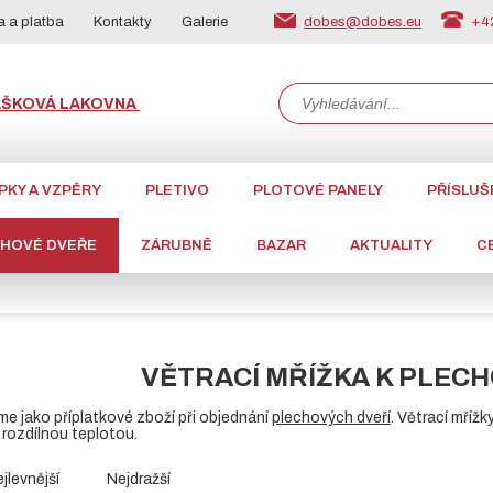
dobes@dobes.eu
+42
 a platba
Kontakty
Galerie
ÁŠKOVÁ LAKOVNA
PKY A VZPĚRY
PLETIVO
PLOTOVÉ PANELY
PŘÍSLUŠ
CHOVÉ DVEŘE
ZÁRUBNĚ
BAZAR
AKTUALITY
C
VĚTRACÍ MŘÍŽKA K PLEC
me jako příplatkové zboží při objednání
plechových dveří
. Větrací mřížk
ě rozdílnou teplotou.
jlevnější
Nejdražší