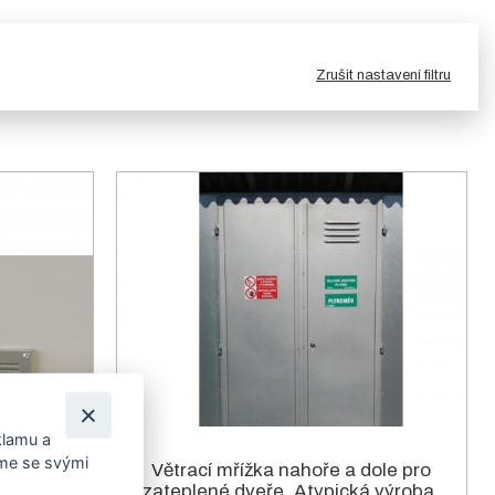
Zrušit nastavení filtru
klamu a
íme se svými
zateplené
Větrací mřížka nahoře a dole pro
ba.
zateplené dveře. Atypická výroba.