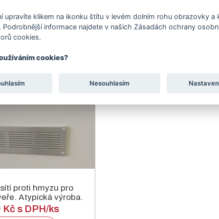
výroba.
 Kč s DPH/ks
605 Kč s DPH/k
í upravíte klikem na ikonku štítu v levém dolním rohu obrazovky a k
tail produktu
Detail produktu
 Podrobnější informace najdete v našich Zásadách ochrany osobní
orů cookies.
používáním cookies?
ouhlasím
Nesouhlasím
Nastaven
sítí proti hmyzu pro
eře. Atypická výroba.
9 Kč s DPH/ks