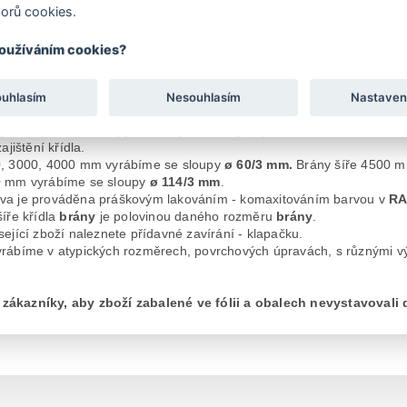
orů cookies.
tu
Soubory ke stažení
ny
jsou standardně vyráběny v šířkách o rozměrech
3 000, 3 600 a 4
používáním cookies?
m.
 tabulce e-shopu vyberte požadovanou výšku a šířku brány.
ikají pevnou konstrukcí, kovovými panty a moderním vzhledem.
ouhlasím
Nesouhlasím
Nastaven
ny je vyrobena z pozinkovaných trubek. Provedení zamykání
OKO
na
jsou 2 pantové sloupy a 4 kusy stavitelných pantů. Bránu
lze otevíra
ajištění křídla.
0, 3000, 4000 mm vyrábíme se sloupy
ø 60/3 mm.
Brány šíře 4500 
0 mm vyrábíme se sloupy
ø 114/3 mm
.
va je prováděna práškovým lakováním - komaxitováním barvou v
RA
šíře křídla
brány
je polovinou daného rozměru
brány
.
sející zboží naleznete přídavné zavírání - klapačku.
rábíme v atypických rozměrech, povrchových úpravách, s různými výpl
ákazníky, aby zboží zabalené ve fólii a obalech nevystavovali 