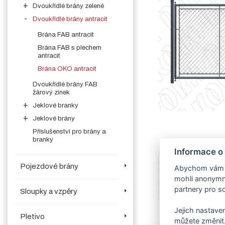
Dvoukřídlé brány zelené
Dvoukřídlé brány antracit
Brána FAB antracit
Brána FAB s plechem
antracit
Brána OKO antracit
Dvoukřídlé brány FAB
žárový zinek
Jeklové branky
Jeklové brány
Příslušenství pro brány a
branky
Informace o
Pojezdové brány
Abychom vám us
mohli anonymně
partnery pro so
Sloupky a vzpěry
Jejich nastaven
Pletivo
můžete změnit.