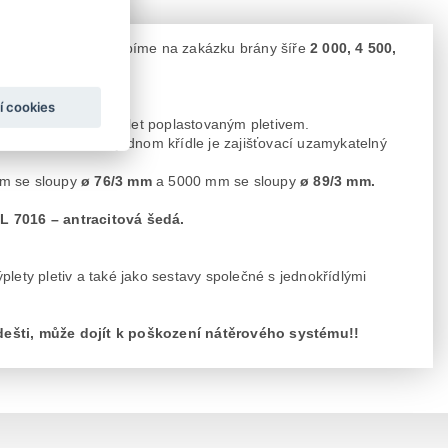
 000
mm. Dále vyrábíme na zakázku brány šíře
2 000, 4 500,
í cookies
 visací zámek
. Výplet poplastovaným pletivem.
t dovnitř i ven. Na jednom křídle je zajišťovací uzamykatelný
mm se sloupy
ø 76/3 mm
a 5000 mm se sloupy
ø 89/3 mm.
L 7016 – antracitová šedá.
ety pletiv a také jako sestavy společné s jednokřídlými
dešti, může dojít k poškození nátěrového systému!!