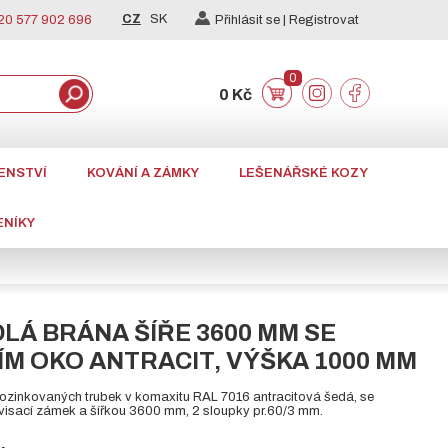
CZ
SK
0 577 902 696
Přihlásit se |
Registrovat
0
0 Kč
ENSTVÍ
KOVÁNÍ A ZÁMKY
LEŠENÁŘSKÉ KOZY
ENÍKY
LÁ BRÁNA ŠÍŘE 3600 MM SE
M OKO ANTRACIT, VÝŠKA 1000 MM
pozinkovaných trubek v komaxitu RAL 7016 antracitová šedá, se
sací zámek a šířkou 3600 mm, 2 sloupky pr.60/3 mm.