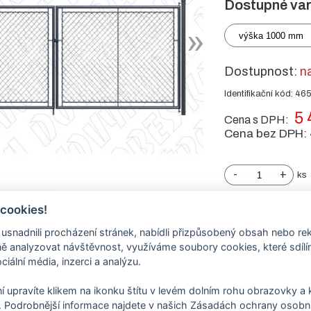
Dostupné var
výška 1000 mm
Dostupnost:
n
Identifikační kód: 46
5 
Cena s DPH:
Cena bez DPH:
-
+
ks
 cookies!
nadnili procházení stránek, nabídli přizpůsobený obsah nebo re
 analyzovat návštěvnost, využíváme soubory cookies, které sdíl
ciální média, inzerci a analýzu.
í upravíte klikem na ikonku štítu v levém dolním rohu obrazovky a k
 Podrobnější informace najdete v našich Zásadách ochrany osobní