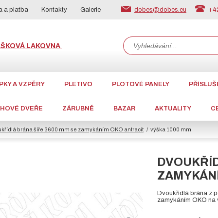
dobes@dobes.eu
+42
 a platba
Kontakty
Galerie
ÁŠKOVÁ LAKOVNA
PKY A VZPĚRY
PLETIVO
PLOTOVÉ PANELY
PŘÍSLUŠ
CHOVÉ DVEŘE
ZÁRUBNĚ
BAZAR
AKTUALITY
C
křídlá brána šíře 3600 mm se zamykáním OKO antracit
výška 1000 mm
DVOUKŘÍD
ZAMYKÁNÍ
Dvoukřídlá brána z 
zamykáním OKO na vi