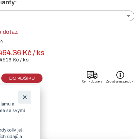
ianty:
a dotaz
50
464.36 Kč / ks
4516 Kč / ks
DO KOŠÍKU
Ceník dopravy
Zeptat se na produkt
klamu a
íme se svými
dykoliv jej
ch údajů a