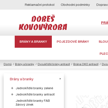
Reklamační protokol
Obchodní podmínky
Doprava
PR
BRÁNY A BRANKY
POJEZDOVÉ BRÁNY
SLOU
PLE
Domů
Brány a branky
Dvoukřídlé brány antracit
Brána OKO antracit
Dvou
Brány a branky
Jednokřídlé branky zelené
Jednokřídlé branky antracit
Jednokřídlé branky FAB
žárový zinek