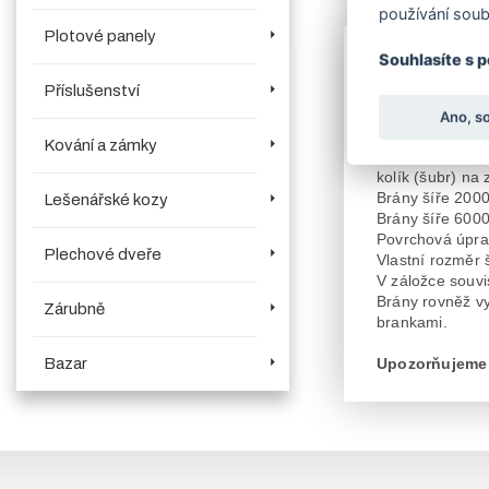
používání soub
Více o produk
Plotové panely
Dvoukřídlé
brá
Souhlasíte s 
5 000, 6 000
m
Příslušenství
V objednávací
Naše
brány
vyn
Ano, s
Konstrukce brá
Kování a zámky
Součástí
brány
kolík (šubr) na z
Brány šíře 200
Lešenářské kozy
Brány šíře 600
Povrchová úpra
Plechové dveře
Vlastní rozměr 
V záložce souvi
Brány rovněž vy
Zárubně
brankami.
Bazar
Upozorňujeme z