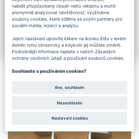
V záložce související zboží naleznete přídavné
nabídli přizpůsobený obsah nebo reklamu a mohli
zavírání - klapačku.
anonymně analyzovat návštěvnost, využíváme
Brány rovněž vyrábíme v atypických rozměrech,
soubory cookies, které sdílíme se svými partnery pro
povrchových úpravách, s různými výplety pletiv a také
sociální média, inzerci a analýzu.
jako sestavy společné s jednokřídlými brankami.
Jejich nastavení upravíte klikem na ikonku štítu v levém
Upozorňujeme zákazníky, aby zboží zabalené ve
fólii a obalech nevystavovali dešti, může dojít k
dolním rohu obrazovky a kdykoliv jej můžete změnit.
poškození nátěrového systému!!
Podrobnější informace najdete v našich Zásadách
ochrany osobních údajů a používání souborů cookies.
Souhlasíte s používáním cookies?
Ano, souhlasím
SOUVISEJÍCÍ PRODUKTY
Nesouhlasím
Nastavení cookies