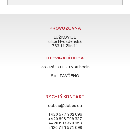
PROVOZOVNA
LUŽKOVICE
ulice Hvozdenská
763 11 Zlín 11
OTEVÍRACÍ DOBA
Po - Pá : 7.00 - 16.30 hodin
So: ZAVŘENO
RYCHLÝ KONTAKT
dobes@dobes.eu
+420 577 902 696
+420 608 709 327
+420 603 320 953
+420 734 571 699