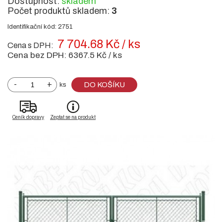
Dostupnost:
skladem
Počet produktů skladem:
3
Identifikační kód: 2751
7 704.68 Kč / ks
Cena s DPH:
Cena bez DPH:
6367.5 Kč / ks
-
+
DO KOŠÍKU
ks
Ceník dopravy
Zeptat se na produkt