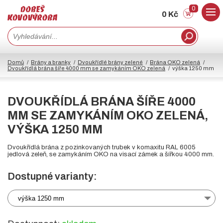
0
0 Kč
Domů
Brány a branky
Dvoukřídlé brány zelené
Brána OKO zelená
Dvoukřídlá brána šíře 4000 mm se zamykáním OKO zelená
výška 1250 mm
DVOUKŘÍDLÁ BRÁNA ŠÍŘE 4000
MM SE ZAMYKÁNÍM OKO ZELENÁ,
VÝŠKA 1250 MM
Dvoukřídlá brána z pozinkovaných trubek v komaxitu RAL 6005
jedlová zeleň, se zamykáním OKO na visací zámek a šířkou 4000 mm.
Dostupné varianty:
výška 1250 mm