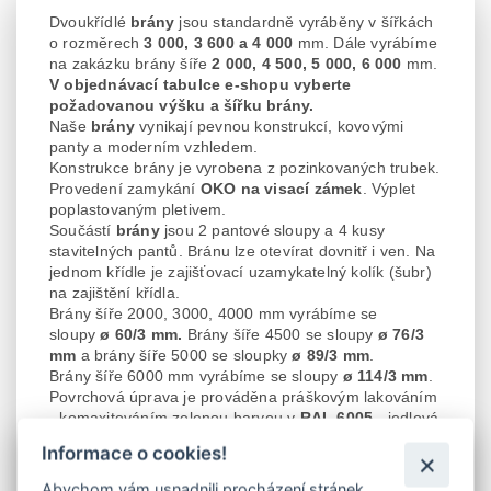
Dvoukřídlé
brány
jsou standardně vyráběny v šířkách
o rozměrech
3 000, 3 600 a 4 000
mm. Dále vyrábíme
na zakázku brány šíře
2 000, 4 500, 5 000, 6 000
mm.
V objednávací tabulce e-shopu vyberte
požadovanou výšku a šířku brány.
Naše
brány
vynikají pevnou konstrukcí, kovovými
panty a moderním vzhledem.
Konstrukce brány je vyrobena z pozinkovaných trubek.
Provedení zamykání
OKO
na visací zámek
. Výplet
poplastovaným pletivem.
Součástí
brány
jsou 2 pantové sloupy a 4 kusy
stavitelných pantů. Bránu
lze otevírat dovnitř i ven. Na
jednom křídle je zajišťovací uzamykatelný kolík (šubr)
na zajištění křídla.
Brány šíře 2000, 3000, 4000 mm vyrábíme se
sloupy
ø 60/3 mm.
Brány šíře 4500 se sloupy
ø 76/3
mm
a brány šíře 5000 se sloupky
ø 89/3 mm
.
Brány šíře 6000 mm vyrábíme se sloupy
ø 114/3 mm
.
Povrchová úprava je prováděna práškovým lakováním
- komaxitováním zelenou barvou v
RAL 6005
- jedlová
zeleň.
Informace o cookies!
Vlastní rozměr šíře křídla
brány
je polovinou daného
rozměru
brány
.
Abychom vám usnadnili procházení stránek,