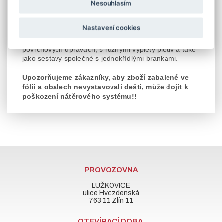
Vlastní rozměr šíře křídla
brány
je polovinou daného
Nesouhlasím
rozměru
brány
.
V záložce související zboží naleznete přídavné
Nastavení cookies
zavírání - klapačku.
Brány rovněž vyrábíme v atypických rozměrech,
povrchových úpravách, s různými výplety pletiv a také
jako sestavy společné s jednokřídlými brankami.
Upozorňujeme zákazníky, aby zboží zabalené ve
fólii a obalech nevystavovali dešti, může dojít k
poškození nátěrového systému!!
PROVOZOVNA
LUŽKOVICE
ulice Hvozdenská
763 11 Zlín 11
OTEVÍRACÍ DOBA