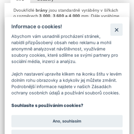
Dvoukřídlé
brány
jsou standardně vyráběny v šířkách
o rozměrech
3 000, 3 600 a 4 000
mm. Dále vyrábíme
na zakázku brány šíře
2 000, 4 500, 5 000, 6 000
mm.
Informace o cookies!
V objednávací tabulce e-shopu vyberte
požadovanou výšku a šířku brány.
Abychom vám usnadnili procházení stránek,
Naše
brány
vynikají pevnou konstrukcí, kovovými
nabídli přizpůsobený obsah nebo reklamu a mohli
panty a moderním vzhledem.
anonymně analyzovat návštěvnost, využíváme
Konstrukce brány je vyrobena z pozinkovaných trubek.
soubory cookies, které sdílíme se svými partnery pro
Provedení zamykání
OKO
na visací zámek
. Výplet
sociální média, inzerci a analýzu.
poplastovaným pletivem.
Součástí
brány
jsou 2 pantové sloupy a 4 kusy
stavitelných pantů. Bránu
lze otevírat dovnitř i ven. Na
Jejich nastavení upravíte klikem na ikonku štítu v levém
jednom křídle je zajišťovací uzamykatelný kolík (šubr)
dolním rohu obrazovky a kdykoliv jej můžete změnit.
na zajištění křídla.
Podrobnější informace najdete v našich Zásadách
Brány šíře 2000, 3000, 4000 mm vyrábíme se
ochrany osobních údajů a používání souborů cookies.
sloupy
ø 60/3 mm.
Brány šíře 4500 mm se sloupy
ø 76/3 mm
a šíře 5000
Souhlasíte s používáním cookies?
mm vyrábíme se sloupy
ø 89/3 mm.
Brány šíře 6000 mm vyrábíme se sloupy
ø 114/3 mm
.
Povrchová úprava je prováděna práškovým lakováním
Ano, souhlasím
- komaxitováním barvou v
RAL 7016 – antracitová
šedá.