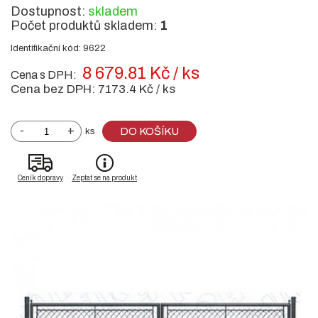
Dostupnost:
skladem
Počet produktů skladem:
1
Identifikační kód: 9622
8 679.81 Kč / ks
Cena s DPH:
Cena bez DPH:
7173.4 Kč / ks
-
+
DO KOŠÍKU
ks
Ceník dopravy
Zeptat se na produkt