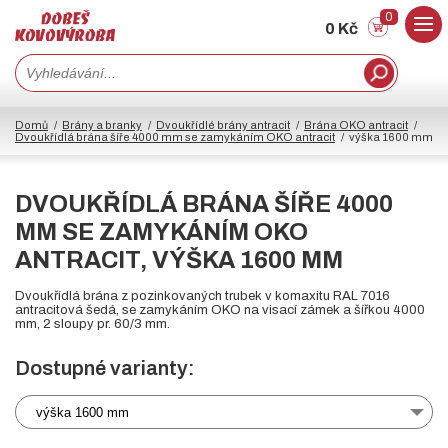
0
0 Kč
Domů
Brány a branky
Dvoukřídlé brány antracit
Brána OKO antracit
Dvoukřídlá brána šíře 4000 mm se zamykáním OKO antracit
výška 1600 mm
DVOUKŘÍDLÁ BRÁNA ŠÍŘE 4000
MM SE ZAMYKÁNÍM OKO
ANTRACIT, VÝŠKA 1600 MM
Dvoukřídlá brána z pozinkovaných trubek v komaxitu RAL 7016
antracitová šedá, se zamykáním OKO na visací zámek a šířkou 4000
mm, 2 sloupy pr. 60/3 mm.
Dostupné varianty:
výška 1600 mm