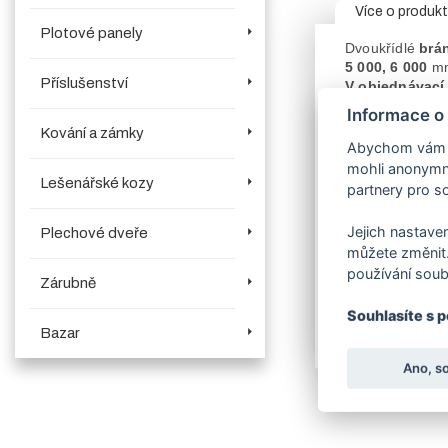
Více o produk
Plotové panely
Dvoukřídlé
brá
5 000, 6 000
m
Příslušenství
V objednávací
Naše
brány
vyn
Informace o
Konstrukce brá
Kování a zámky
Součástí
brány
Abychom vám us
kolík (šubr) na z
mohli anonymně
Brány šíře 200
Lešenářské kozy
partnery pro so
Brány šíře 600
Povrchová úpra
Jejich nastaven
Plechové dveře
Vlastní rozměr 
můžete změnit.
V záložce souvi
používání soub
Brány rovněž vy
Zárubně
brankami.
Souhlasíte s 
Bazar
Upozorňujeme z
Ano, s