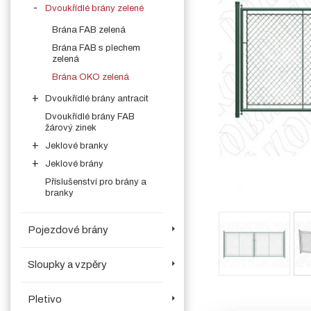
Dvoukřídlé brány zelené
Brána FAB zelená
Brána FAB s plechem
zelená
Brána OKO zelená
Dvoukřídlé brány antracit
Dvoukřídlé brány FAB
žárový zinek
Jeklové branky
Jeklové brány
Příslušenství pro brány a
branky
Pojezdové brány
Sloupky a vzpěry
Pletivo