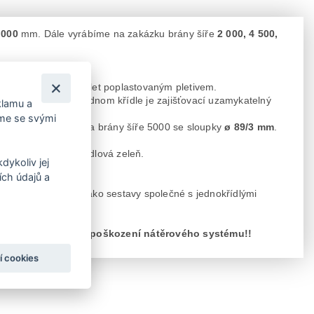
 000
mm. Dále vyrábíme na zakázku brány šíře
2 000, 4 500,
 visací zámek
. Výplet poplastovaným pletivem.
t dovnitř i ven. Na jednom křídle je zajišťovací uzamykatelný
klamu a
íme se svými
e sloupy
ø 76/3 mm
a brány šíře 5000 se sloupky
ø 89/3 mm
.
vou v
RAL 6005
- jedlová zeleň.
dykoliv jej
ch údajů a
ety pletiv a také jako sestavy společné s jednokřídlými
dešti, může dojít k poškození nátěrového systému!!
í cookies