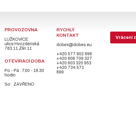
PROVOZOVNA
RYCHLÝ
KONTAKT
Vrácení z
LUŽKOVICE
ulice Hvozdenská
dobes@dobes.eu
763 11 Zlín 11
+420 577 902 696
+420 608 709 327
OTEVÍRACÍ DOBA
+420 603 320 953
+420 734 571
Po - Pá : 7.00 - 16.30
699
hodin
So: ZAVŘENO