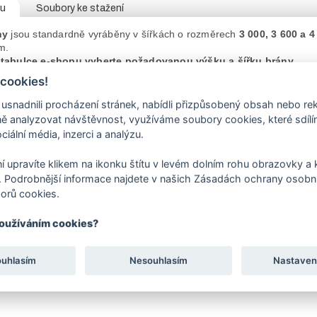
tu
Soubory ke stažení
ny
jsou standardně vyráběny v šířkách o rozměrech
3 000, 3 600 a 4
m.
 tabulce e-shopu vyberte požadovanou výšku a šířku brány.
ikají pevnou konstrukcí, kovovými panty a moderním vzhledem.
 cookies!
ny je vyrobena z pozinkovaných trubek. Provedení zamykání
OKO
na
jsou 2 pantové sloupy a 4 kusy stavitelných pantů. Bránu
lze otevíra
nadnili procházení stránek, nabídli přizpůsobený obsah nebo re
ajištění křídla.
 analyzovat návštěvnost, využíváme soubory cookies, které sdíl
0, 3000, 4000 mm vyrábíme se sloupy
ø 60/3 mm.
Brány šíře 4500 s
ciální média, inzerci a analýzu.
0 mm vyrábíme se sloupy
ø 114/3 mm
.
va je prováděna práškovým lakováním - komaxitováním zelenou bar
í upravíte klikem na ikonku štítu v levém dolním rohu obrazovky a k
šíře křídla
brány
je polovinou daného rozměru
brány
.
 Podrobnější informace najdete v našich Zásadách ochrany osobní
sející zboží naleznete přídavné zavírání - klapačku.
orů cookies.
rábíme v atypických rozměrech, povrchových úpravách, s různými výpl
používáním cookies?
ákazníky, aby zboží zabalené ve fólii a obalech nevystavovali 
ouhlasím
Nesouhlasím
Nastaven