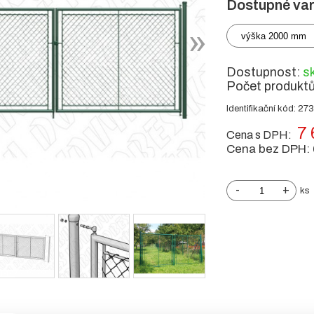
Dostupné var
výška 2000 mm
Dostupnost:
s
Počet produkt
Identifikační kód: 27
7 
Cena s DPH:
Cena bez DPH:
-
+
ks