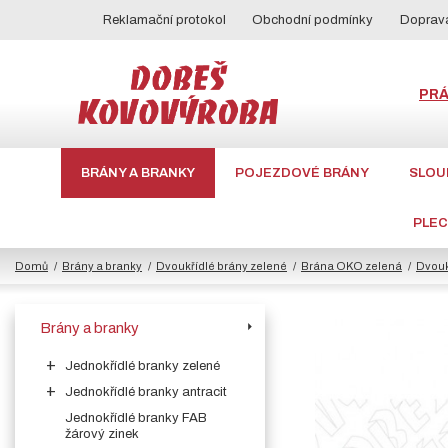
Reklamační protokol
Obchodní podmínky
Doprava
PR
BRÁNY A BRANKY
POJEZDOVÉ BRÁNY
SLOU
PLE
Domů
Brány a branky
Dvoukřídlé brány zelené
Brána OKO zelená
Dvouk
Brány a branky
Jednokřídlé branky zelené
Jednokřídlé branky antracit
Jednokřídlé branky FAB
žárový zinek