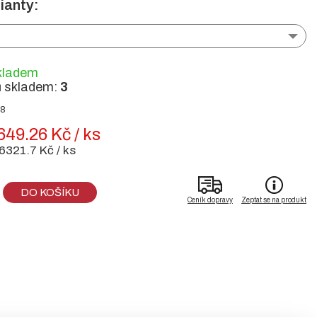
ianty:
kladem
ů skladem:
3
38
649.26 Kč / ks
6321.7 Kč / ks
DO KOŠÍKU
Ceník dopravy
Zeptat se na produkt