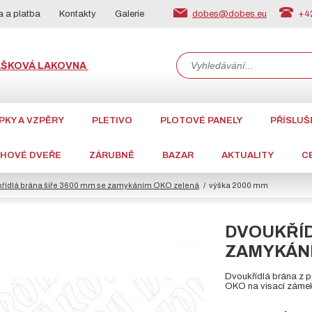
dobes@dobes.eu
+42
 a platba
Kontakty
Galerie
ÁŠKOVÁ LAKOVNA
PKY A VZPĚRY
PLETIVO
PLOTOVÉ PANELY
PŘÍSLUŠ
CHOVÉ DVEŘE
ZÁRUBNĚ
BAZAR
AKTUALITY
C
řídlá brána šíře 3600 mm se zamykáním OKO zelená
výška 2000 mm
DVOUKŘÍD
ZAMYKÁNÍ
Dvoukřídlá brána z 
OKO na visací zámek