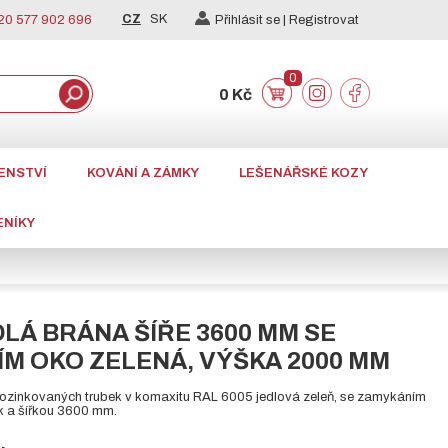
CZ
SK
0 577 902 696
Přihlásit se |
Registrovat
0
0 Kč
ENSTVÍ
KOVÁNÍ A ZÁMKY
LEŠENÁŘSKÉ KOZY
ENÍKY
LÁ BRÁNA ŠÍŘE 3600 MM SE
M OKO ZELENÁ, VÝŠKA 2000 MM
pozinkovaných trubek v komaxitu RAL 6005 jedlová zeleň, se zamykáním
 a šířkou 3600 mm.