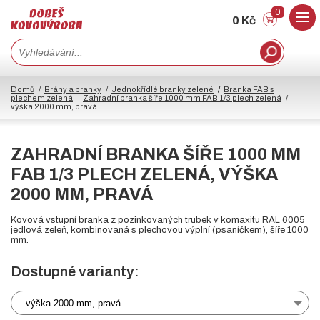
0
0 Kč
Domů
Brány a branky
Jednokřídlé branky zelené
Branka FAB s
plechem zelená
Zahradní branka šíře 1000 mm FAB 1/3 plech zelená
výška 2000 mm, pravá
ZAHRADNÍ BRANKA ŠÍŘE 1000 MM
FAB 1/3 PLECH ZELENÁ, VÝŠKA
2000 MM, PRAVÁ
Kovová vstupní branka z pozinkovaných trubek v komaxitu RAL 6005
jedlová zeleň, kombinovaná s plechovou výplní (psaníčkem), šíře 1000
mm.
Dostupné varianty:
výška 2000 mm, pravá