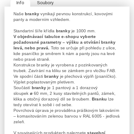
Info
Soubory
Naše
branky
vynikají pevnou konstrukcí, kovovými
panty a moderním vzhledem.
Standartní šíře křídla
branky
je 1000 mm.
V objednávací tabulce e-shopu vyberte
požadované parametry – výšku a otvírání branky
levá, nebo pravá.
Toto se určuje při pohledu z ulice,
kde psaníčko je směrem k nám a panty jsou na levé
nebo pravé straně.
Konstrukce branky je vyrobena z pozinkovaných
trubek. Zavírání na kliku se zámkem pro vložku FAB.
Ve spodní části
branky
je plechová výplň (psaníčko).
Výplet poplastovaným pletivem.
Součástí
branky
je 1 pantový a 1 dorazový
sloupek
ø
60 mm, 2 kusy stavitelných pantů, zámek,
klika a otočný dorazový díl se šroubem.
Branku
lze
tedy otevírat k sobě i od sebe.
Povrchová úprava je prováděna práškovým lakováním
– komaxitováním zelenou barvou v RAL 6005 - jedlová
zeleň.
V souvisejících produktech naleznete
stavební