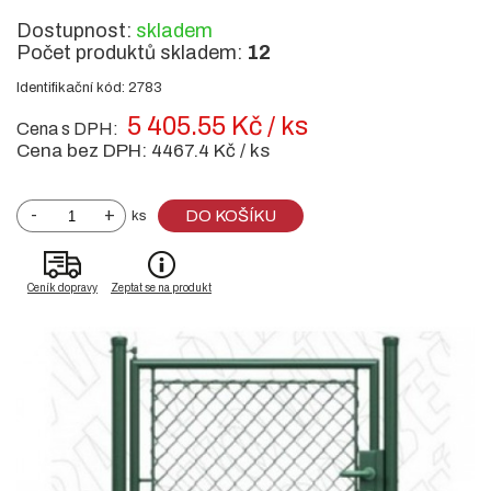
Dostupnost:
skladem
Počet produktů skladem:
12
Identifikační kód: 2783
5 405.55 Kč / ks
Cena s DPH:
Cena bez DPH:
4467.4 Kč / ks
-
+
DO KOŠÍKU
ks
Ceník dopravy
Zeptat se na produkt