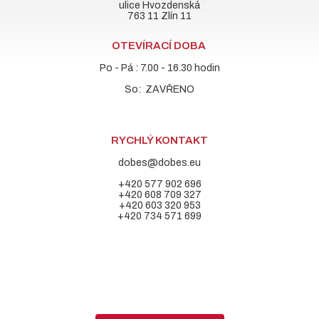
ulice Hvozdenská
763 11 Zlín 11
OTEVÍRACÍ DOBA
Po - Pá : 7.00 - 16.30 hodin
So: ZAVŘENO
RYCHLÝ KONTAKT
dobes@dobes.eu
+420 577 902 696
+420 608 709 327
+420 603 320 953
+420 734 571 699